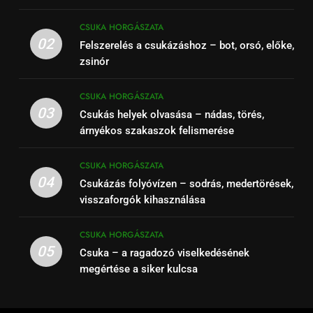
CSUKA HORGÁSZATA
02
Felszerelés a csukázáshoz – bot, orsó, előke,
zsinór
CSUKA HORGÁSZATA
03
Csukás helyek olvasása – nádas, törés,
árnyékos szakaszok felismerése
CSUKA HORGÁSZATA
04
Csukázás folyóvízen – sodrás, medertörések,
visszaforgók kihasználása
CSUKA HORGÁSZATA
05
Csuka – a ragadozó viselkedésének
megértése a siker kulcsa