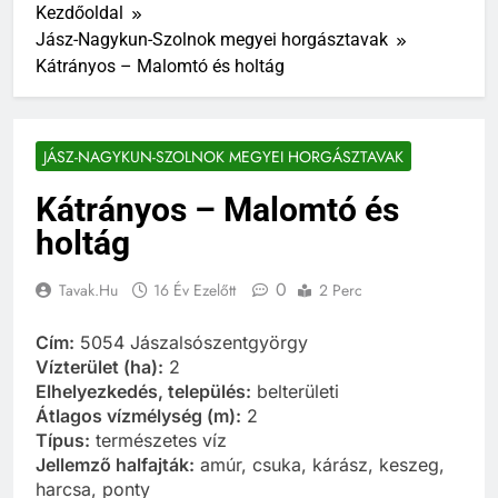
Kezdőoldal
Jász-Nagykun-Szolnok megyei horgásztavak
Kátrányos – Malomtó és holtág
JÁSZ-NAGYKUN-SZOLNOK MEGYEI HORGÁSZTAVAK
Kátrányos – Malomtó és
holtág
0
Tavak.hu
16 Év Ezelőtt
2 Perc
Cím:
5054 Jászalsószentgyörgy
Vízterület (ha):
2
Elhelyezkedés, település:
belterületi
Átlagos vízmélység (m):
2
Típus:
természetes víz
Jellemző halfajták:
amúr, csuka, kárász, keszeg,
harcsa, ponty