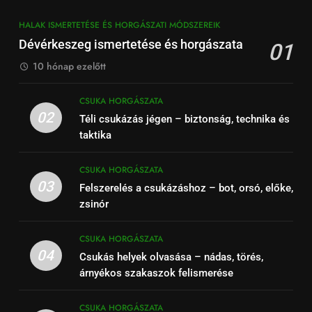
HALAK ISMERTETÉSE ÉS HORGÁSZATI MÓDSZEREIK
Dévérkeszeg ismertetése és horgászata
01
10 hónap ezelőtt
CSUKA HORGÁSZATA
02
Téli csukázás jégen – biztonság, technika és
taktika
CSUKA HORGÁSZATA
03
Felszerelés a csukázáshoz – bot, orsó, előke,
zsinór
CSUKA HORGÁSZATA
04
Csukás helyek olvasása – nádas, törés,
árnyékos szakaszok felismerése
CSUKA HORGÁSZATA