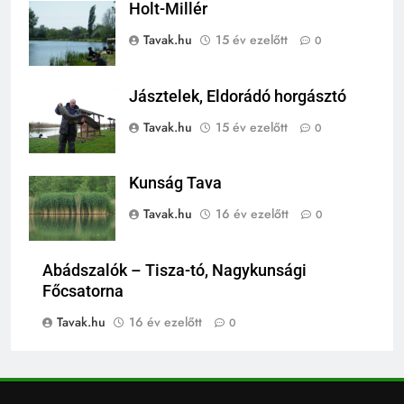
Holt-Millér
Tavak.hu
15 év ezelőtt
0
Jásztelek, Eldorádó horgásztó
Tavak.hu
15 év ezelőtt
0
Kunság Tava
Tavak.hu
16 év ezelőtt
0
Abádszalók – Tisza-tó, Nagykunsági
Főcsatorna
Tavak.hu
16 év ezelőtt
0