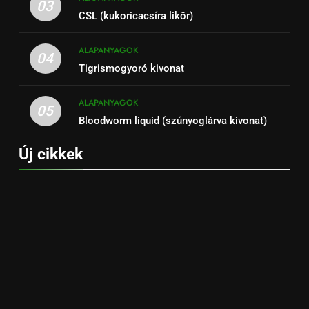
03
CSL (kukoricacsíra likőr)
ALAPANYAGOK
04
Tigrismogyoró kivonat
ALAPANYAGOK
05
Bloodworm liquid (szúnyoglárva kivonat)
Új cikkek