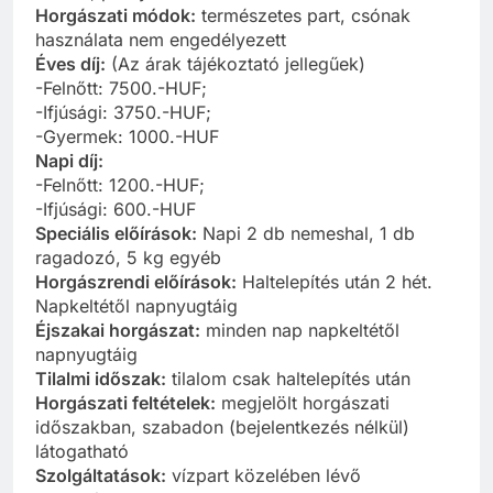
Horgászati módok:
természetes part, csónak
használata nem engedélyezett
Éves díj:
(Az árak tájékoztató jellegűek)
-Felnőtt: 7500.-HUF;
-Ifjúsági: 3750.-HUF;
-Gyermek: 1000.-HUF
Napi díj:
-Felnőtt: 1200.-HUF;
-Ifjúsági: 600.-HUF
Speciális előírások:
Napi 2 db nemeshal, 1 db
ragadozó, 5 kg egyéb
Horgászrendi előírások:
Haltelepítés után 2 hét.
Napkeltétől napnyugtáig
Éjszakai horgászat:
minden nap napkeltétől
napnyugtáig
Tilalmi időszak:
tilalom csak haltelepítés után
Horgászati feltételek:
megjelölt horgászati
időszakban, szabadon (bejelentkezés nélkül)
látogatható
Szolgáltatások:
vízpart közelében lévő