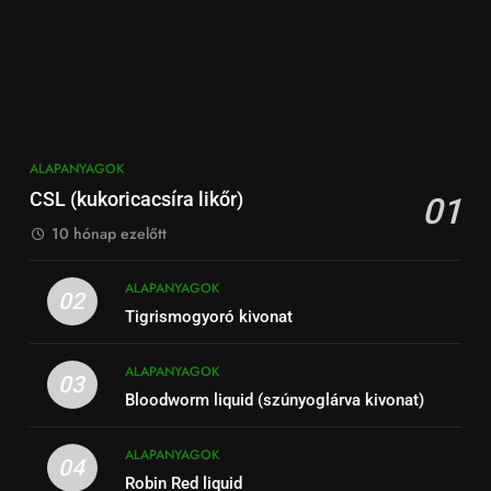
ALAPANYAGOK
CSL (kukoricacsíra likőr)
01
10 hónap ezelőtt
ALAPANYAGOK
02
Tigrismogyoró kivonat
ALAPANYAGOK
03
Bloodworm liquid (szúnyoglárva kivonat)
ALAPANYAGOK
04
Robin Red liquid