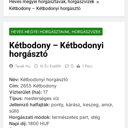
Heves megyei horgásztavak, horgászvizek
Kétbodony – Kétbodonyi horgásztó
HEVES MEGYEI HORGÁSZTAVAK, HORGÁSZVIZEK
Kétbodony – Kétbodonyi
horgásztó
0
Tavak.hu
16 Év Ezelőtt
1 Perc
Név:
Kétbodonyi horgásztó
Cím:
2655 Kétbodony
Vízterület (ha):
17
Típus:
mesterséges víz
Jellemző halfajták:
ponty, kárász, keszeg, amúr,
süllő
Horgászati módok:
természetes part, stég
Napi díj:
1800 HUF