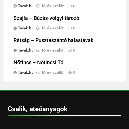
Tavak.hu
16 év ezelőtt
0
Szajla – Búzás-völgyi tározó
Tavak.hu
16 év ezelőtt
0
Rétság – Pusztaszántó halastavak
Tavak.hu
16 év ezelőtt
0
Nőtincs – Nőtincsi Tó
Tavak.hu
16 év ezelőtt
0
Csalik, eteőanyagok