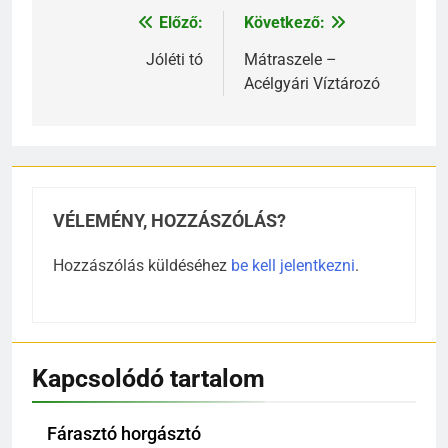
Előző:
Következő:
Bejegyzés
navigáció
Jóléti tó
Mátraszele –
Acélgyári Víztározó
VÉLEMÉNY, HOZZÁSZÓLÁS?
Hozzászólás küldéséhez
be kell jelentkezni
.
Kapcsolódó tartalom
Fárasztó horgásztó