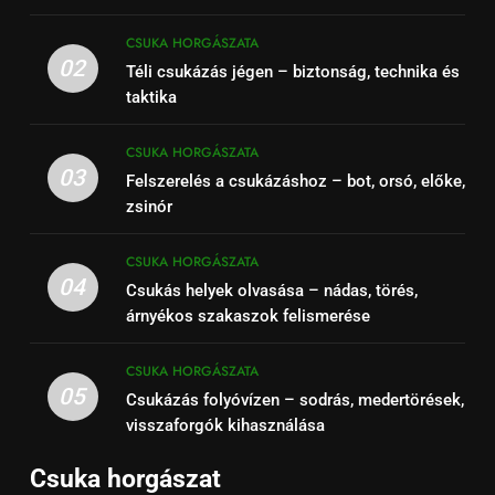
CSUKA HORGÁSZATA
02
Téli csukázás jégen – biztonság, technika és
taktika
CSUKA HORGÁSZATA
03
Felszerelés a csukázáshoz – bot, orsó, előke,
zsinór
CSUKA HORGÁSZATA
04
Csukás helyek olvasása – nádas, törés,
árnyékos szakaszok felismerése
CSUKA HORGÁSZATA
05
Csukázás folyóvízen – sodrás, medertörések,
visszaforgók kihasználása
Csuka horgászat