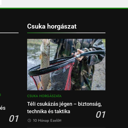
Csuka horgászat
I
CSUKA HORGÁSZATA
Téli csukázás jégen – biztonság,
 és
technika és taktika
01
01
10 Hónap Ezelőtt