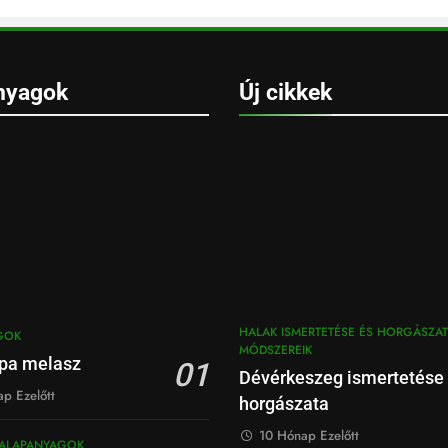
nyagok
Új cikkek
HALAK ISMERTETÉSE ÉS HORGÁSZAT
GOK
MÓDSZEREIK
pa melasz
01
Dévérkeszeg ismertetése
p Ezelőtt
horgászata
10 Hónap Ezelőtt
ALAPANYAGOK