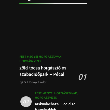
PEST MEGYEI HORGÁSZTAVAK,
HORGÁSZVIZEK
zöld-tócsa horgásztó és
szabadidőpark – Pécel
01
9 Hónap Ezelőtt
PEST MEGYEI HORGÁSZTAVAK,
HORGÁSZVIZEK
02
Kiskunlacháza – Zöld Tó
Horgászklub