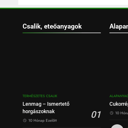
Csalik, eteőanyagok
Alapa
TERMÉSZETES CSALIK
ALAPANYA
Lenmag – Ismertető
Cukorré
horgászoknak
01
10 Hóna
10 Hónap Ezelőtt