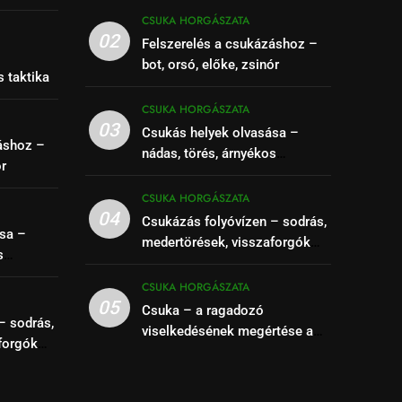
CSUKA HORGÁSZATA
02
Felszerelés a csukázáshoz –
–
bot, orsó, előke, zsinór
s taktika
CSUKA HORGÁSZATA
03
Csukás helyek olvasása –
áshoz –
nádas, törés, árnyékos
ór
szakaszok felismerése
CSUKA HORGÁSZATA
04
Csukázás folyóvízen – sodrás,
sa –
medertörések, visszaforgók
s
kihasználása
se
CSUKA HORGÁSZATA
05
Csuka – a ragadozó
– sodrás,
viselkedésének megértése a
forgók
siker kulcsa