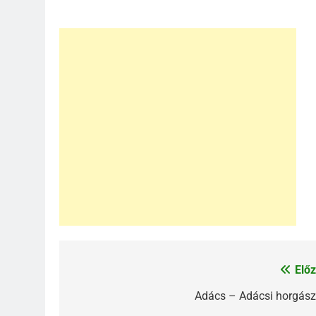
Előz
Bejegyzés
navigáció
Adács – Adácsi horgász