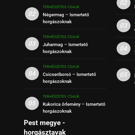
02
TERMÉSZETES CSALIK
02
Négermag – Ismertető
horgászoknak
03
TERMÉSZETES CSALIK
03
Juharmag – Ismertető
04
horgászoknak
TERMÉSZETES CSALIK
04
05
Csicseriborsó – Ismertető
horgászoknak
TERMÉSZETES CSALIK
05
Kukorica őrlemény – Ismertető
horgászoknak
Pest megye -
horgásztavak