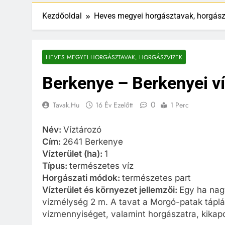
Kezdőoldal
Heves megyei horgásztavak, horgász
HEVES MEGYEI HORGÁSZTAVAK, HORGÁSZVIZEK
Berkenye – Berkenyei v
0
Tavak.hu
16 Év Ezelőtt
1 Perc
Név:
Víztározó
Cím:
2641 Berkenye
Vízterület (ha):
1
Típus:
természetes víz
Horgászati módok:
természetes part
Vízterület és környezet jellemzői:
Egy ha nag
vízmélység 2 m. A tavat a Morgó-patak táplál
vízmennyiséget, valamint horgászatra, kikap