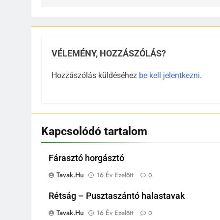
VÉLEMÉNY, HOZZÁSZÓLÁS?
Hozzászólás küldéséhez
be kell jelentkezni
.
Kapcsolódó tartalom
Fárasztó horgásztó
Tavak.hu
16 Év Ezelőtt
0
Rétság – Pusztaszántó halastavak
Tavak.hu
16 Év Ezelőtt
0