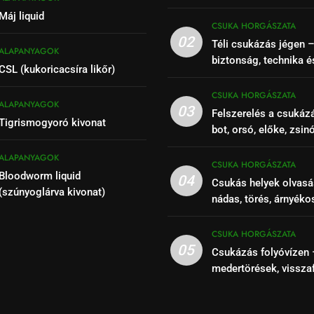
Máj liquid
CSUKA HORGÁSZATA
02
Téli csukázás jégen 
ALAPANYAGOK
biztonság, technika é
CSL (kukoricacsíra likőr)
CSUKA HORGÁSZATA
ALAPANYAGOK
03
Felszerelés a csukáz
Tigrismogyoró kivonat
bot, orsó, előke, zsin
ALAPANYAGOK
CSUKA HORGÁSZATA
Bloodworm liquid
04
Csukás helyek olvasá
(szúnyoglárva kivonat)
nádas, törés, árnyéko
szakaszok felismeré
CSUKA HORGÁSZATA
05
Csukázás folyóvízen 
medertörések, vissza
kihasználása