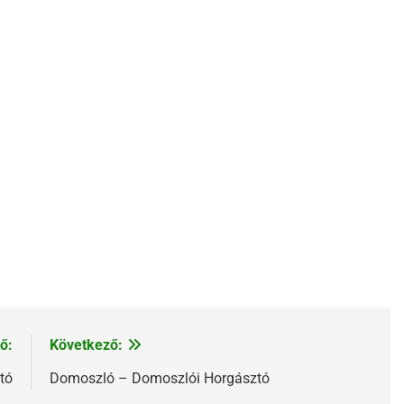
ő:
Következő:
tó
Domoszló – Domoszlói Horgásztó