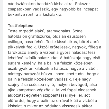
nádtisztásokon bandázó kishalakra. Sokszor
csapatokban vadászik, egy nagyobb balincsapat
bekerítve ront rá a kishalakra.
Testfelépítés:
Teste torpedó alakú, áramvonalas. Színe,
hátoldalon grafitszürke, oldalán ezüstösen
csillogó, hasa fehér. Teste kissé síkos, bõrét apró
pikkelyek fedik. Úszói erőteljesek, nagyok, főleg a
farokúszó amely e vízben a gyors haladást teszi
lehetővé színük palaszürke. A hátúszója nagy első
sugara kemény, ha a balin a felszín közelében
úszik gyakran kilátszik a hátúszó hegye a vízből,
mintegy barázdát húzva. Innen lehet tudni, hogy a
balin a felszín közelében vadászik. Feje nagy,
szájnyílása csúcsba nyíló, mélyen bevágott, alsó
ajka kampósan végzõdik. Mivel fogai nincsenek
áldozatát egyetlen szippantással nyeli el, sőt
elõfordul, hogy a balin az orrával kiüti a vízbõl a
kishalat, s mikor az bódultan visszaesik akkor