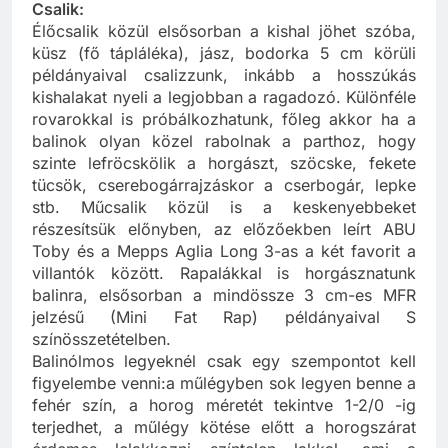
Csalik:
Élőcsalik közül elsősorban a kishal jöhet szóba,
küsz (fő tápláléka), jász, bodorka 5 cm körüli
példányaival csalizzunk, inkább a hosszúkás
kishalakat nyeli a legjobban a ragadozó. Különféle
rovarokkal is próbálkozhatunk, főleg akkor ha a
balinok olyan közel rabolnak a parthoz, hogy
szinte lefröcskölik a horgászt, szöcske, fekete
tücsök, cserebogárrajzáskor a cserbogár, lepke
stb. Műcsalik közül is a keskenyebbeket
részesítsük előnyben, az előzőekben leírt ABU
Toby és a Mepps Aglia Long 3-as a két favorit a
villantók között. Rapalákkal is horgásznatunk
balinra, elsősorban a mindössze 3 cm-es MFR
jelzésű (Mini Fat Rap) példányaival S
színösszetételben.
Balinólmos legyeknél csak egy szempontot kell
figyelembe venni:a műlégyben sok legyen benne a
fehér szín, a horog méretét tekintve 1-2/0 -ig
terjedhet, a műlégy kötése előtt a horogszárat