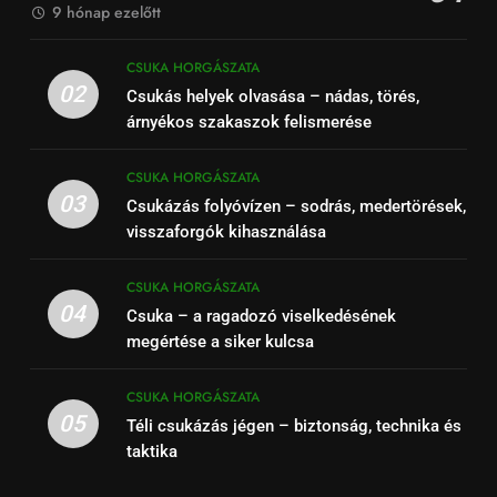
9 hónap ezelőtt
CSUKA HORGÁSZATA
02
Csukás helyek olvasása – nádas, törés,
árnyékos szakaszok felismerése
CSUKA HORGÁSZATA
03
Csukázás folyóvízen – sodrás, medertörések,
visszaforgók kihasználása
CSUKA HORGÁSZATA
04
Csuka – a ragadozó viselkedésének
megértése a siker kulcsa
CSUKA HORGÁSZATA
05
Téli csukázás jégen – biztonság, technika és
taktika