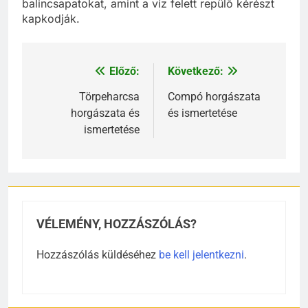
balincsapatokat, amint a víz felett repülõ kérészt
kapkodják.
Előző:
Következő:
Bejegyzés
navigáció
Törpeharcsa
Compó horgászata
horgászata és
és ismertetése
ismertetése
VÉLEMÉNY, HOZZÁSZÓLÁS?
Hozzászólás küldéséhez
be kell jelentkezni
.