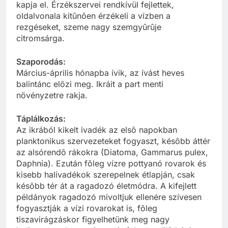
kapja el. Érzékszervei rendkívül fejlettek,
oldalvonala kitûnõen érzékeli a vízben a
rezgéseket, szeme nagy szemgyûrûje
citromsárga.
Szaporodás:
Március-április hónapba ívik, az ívást heves
balintánc elõzi meg. Ikráit a part menti
növényzetre rakja.
Táplálkozás:
Az ikrából kikelt ivadék az elsõ napokban
planktonikus szervezeteket fogyaszt, késõbb áttér
az alsórendõ rákokra (Diatoma, Gammarus pulex,
Daphnia). Ezután fõleg vízre pottyanó rovarok és
kisebb halivadékok szerepelnek étlapján, csak
késõbb tér át a ragadozó életmódra. A kifejlett
példányok ragadozó mivoltjuk ellenére szívesen
fogyasztják a vízi rovarokat is, fõleg
tiszavirágzáskor figyelhetünk meg nagy