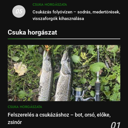
CSUKA HORGÁSZATA
05
Csukázás folyóvízen – sodrás, medertörések,
visszaforgók kihasználása
Csuka horgászat
CSUKA HORGÁSZATA
Felszerelés a csukázáshoz – bot, orsó, előke,
zsinór
01