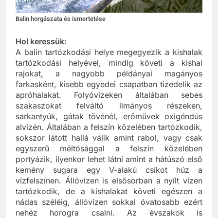
Balin horgászata és ismertetése
Hol keressük:
A balin tartózkodási helye megegyezik a kishalak
tartózkodási helyével, mindig követi a kishal
rajokat, a nagyobb példányai magányos
farkasként, kisebb egyedei csapatban tizedelik az
apróhalakat. Folyóvizeken általában sebes
szakaszokat felváltó limányos részeken,
sarkantyúk, gátak tövénél, erőművek oxigéndús
alvizén. Általában a felszín közelében tartózkodik,
sokszor látott hallá válik amint rabol, vagy csak
egyszerű méltósággal a felszín közelében
portyázik, ilyenkor lehet látni amint a hátúszó első
kemény sugara egy V-alakú csíkot húz a
vízfelszínen. Állóvizen is elsősorban a nyílt vízen
tartózkodik, de a kishalakat követi egészen a
nádas széléig, állóvízen sokkal óvatosabb ezért
nehéz horogra csalni. Az évszakok is