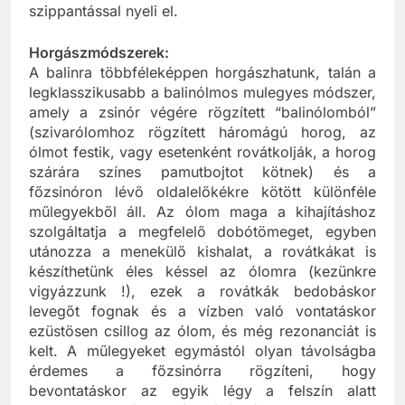
szippantással nyeli el.
Horgászmódszerek:
A balinra többféleképpen horgászhatunk, talán a
legklasszikusabb a balinólmos mulegyes módszer,
amely a zsinór végére rögzített “balinólomból”
(szivarólomhoz rögzített háromágú horog, az
ólmot festik, vagy esetenként rovátkolják, a horog
szárára színes pamutbojtot kötnek) és a
főzsinóron lévő oldalelőkékre kötött különféle
műlegyekből áll. Az ólom maga a kihajításhoz
szolgáltatja a megfelelő dobótömeget, egyben
utánozza a menekülő kishalat, a rovátkákat is
készíthetünk éles késsel az ólomra (kezünkre
vigyázzunk !), ezek a rovátkák bedobáskor
levegőt fognak és a vízben való vontatáskor
ezüstösen csillog az ólom, és még rezonanciát is
kelt. A műlegyeket egymástól olyan távolságba
érdemes a főzsinórra rögzíteni, hogy
bevontatáskor az egyik légy a felszín alatt