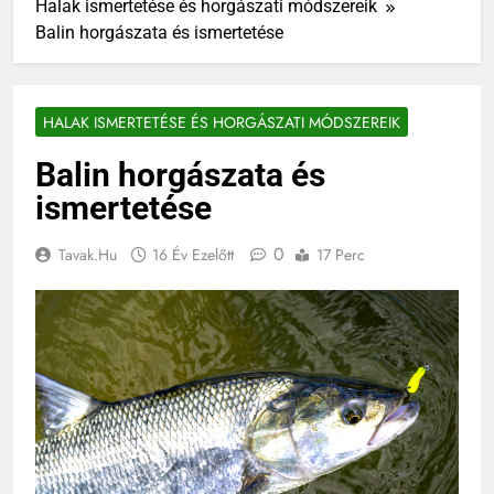
Halak ismertetése és horgászati módszereik
Balin horgászata és ismertetése
HALAK ISMERTETÉSE ÉS HORGÁSZATI MÓDSZEREIK
Balin horgászata és
ismertetése
0
Tavak.hu
16 Év Ezelőtt
17 Perc