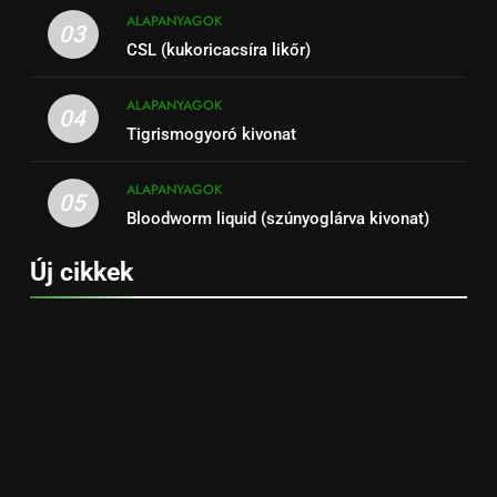
ALAPANYAGOK
03
CSL (kukoricacsíra likőr)
ALAPANYAGOK
04
Tigrismogyoró kivonat
ALAPANYAGOK
05
Bloodworm liquid (szúnyoglárva kivonat)
Új cikkek