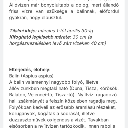
Állóvízen már bonyolultabb a dolog, mert állandó
friss vízre van szüksége a balinnak, előfordul
gyakran, hogy elpusztul.
Tilalmi ideje:
március 1-től április 30-ig
Kifogható legkisebb mérete:
30 cm (a
horgászkezelésben levő zárt vizeken 40 cm)
Elterjedés, élõhely:
Balin (Aspius aspius)
A balin valamennyi nagyobb folyó, illetve
állóvizünkben megtalálható (Duna, Tisza, Körösök,
Balaton, Velencei-tó, Tisza-tó). Nyíltvízi ragadozó
hal, zsákmányát a felszín közelében ragadja meg.
Folyókban kedveli az erõsebb áramlású részeket,
kõruganyok, kõgátak a sodrását, illetve
duzzasztóművek oxigéndús alvizét. Tavakban
elsõsorban a nyíltvizen tartózkodik, innen rabol a