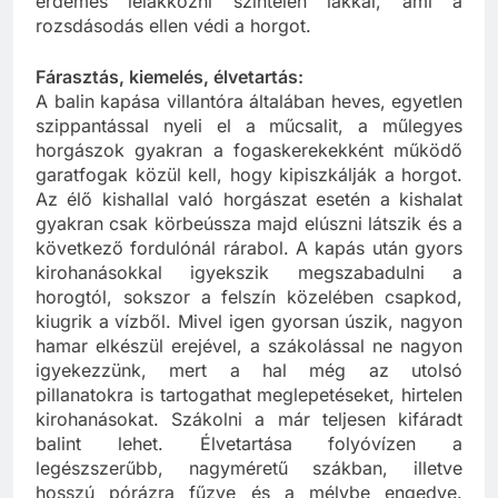
érdemes lelakkozni színtelen lakkal, ami a
rozsdásodás ellen védi a horgot.
Fárasztás, kiemelés, élvetartás:
A balin kapása villantóra általában heves, egyetlen
szippantással nyeli el a műcsalit, a műlegyes
horgászok gyakran a fogaskerekekként működő
garatfogak közül kell, hogy kipiszkálják a horgot.
Az élő kishallal való horgászat esetén a kishalat
gyakran csak körbeússza majd elúszni látszik és a
következő fordulónál rárabol. A kapás után gyors
kirohanásokkal igyekszik megszabadulni a
horogtól, sokszor a felszín közelében csapkod,
kiugrik a vízből. Mivel igen gyorsan úszik, nagyon
hamar elkészül erejével, a szákolással ne nagyon
igyekezzünk, mert a hal még az utolsó
pillanatokra is tartogathat meglepetéseket, hirtelen
kirohanásokat. Szákolni a már teljesen kifáradt
balint lehet. Élvetartása folyóvízen a
legészszerűbb, nagyméretű szákban, illetve
hosszú pórázra fűzve és a mélybe engedve.