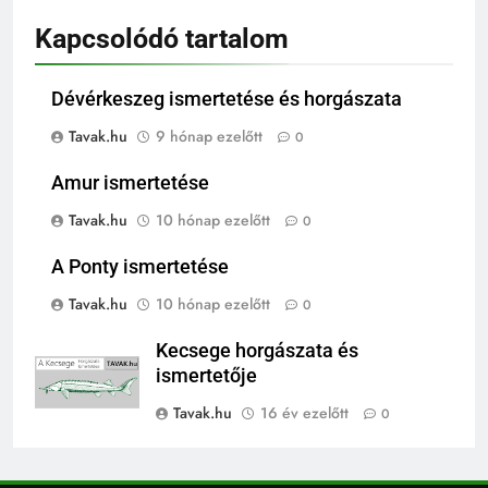
Kapcsolódó tartalom
Dévérkeszeg ismertetése és horgászata
Tavak.hu
9 hónap ezelőtt
0
Amur ismertetése
Tavak.hu
10 hónap ezelőtt
0
A Ponty ismertetése
Tavak.hu
10 hónap ezelőtt
0
Kecsege horgászata és
ismertetője
Tavak.hu
16 év ezelőtt
0