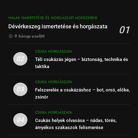
HALAK ISMERTETÉSE ÉS HORGÁSZATI MÓDSZEREIK
Dévérkeszeg ismertetése és horgászata
01
9 hónap ezelőtt
CSUKA HORGÁSZATA
02
Téli csukázás jégen – biztonság, technika és
taktika
CSUKA HORGÁSZATA
03
Felszerelés a csukázáshoz – bot, orsó, előke,
zsinór
CSUKA HORGÁSZATA
04
Csukás helyek olvasása – nádas, törés,
árnyékos szakaszok felismerése