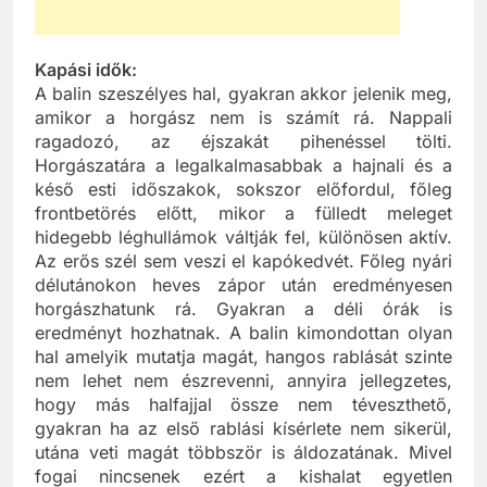
Kapási idők:
A balin szeszélyes hal, gyakran akkor jelenik meg,
amikor a horgász nem is számít rá. Nappali
ragadozó, az éjszakát pihenéssel tölti.
Horgászatára a legalkalmasabbak a hajnali és a
késő esti időszakok, sokszor előfordul, főleg
frontbetörés előtt, mikor a fülledt meleget
hidegebb léghullámok váltják fel, különösen aktív.
Az erős szél sem veszi el kapókedvét. Főleg nyári
délutánokon heves zápor után eredményesen
horgászhatunk rá. Gyakran a déli órák is
eredményt hozhatnak. A balin kimondottan olyan
hal amelyik mutatja magát, hangos rablását szinte
nem lehet nem észrevenni, annyira jellegzetes,
hogy más halfajjal össze nem téveszthető,
gyakran ha az első rablási kísérlete nem sikerül,
utána veti magát többször is áldozatának. Mivel
fogai nincsenek ezért a kishalat egyetlen