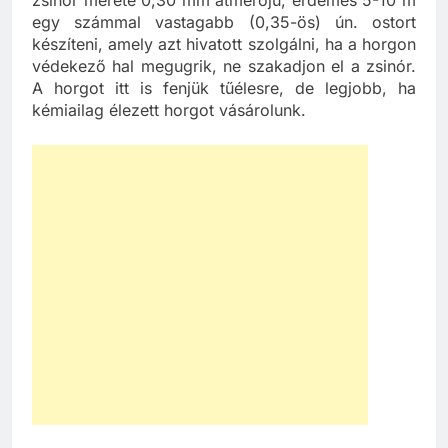
zsinór mérete 0,30 mm átmérőjű, érdemes 5-10 m
egy számmal vastagabb (0,35-ös) ún. ostort
készíteni, amely azt hivatott szolgálni, ha a horgon
védekező hal megugrik, ne szakadjon el a zsinór.
A horgot itt is fenjük tűélesre, de legjobb, ha
kémiailag élezett horgot vásárolunk.