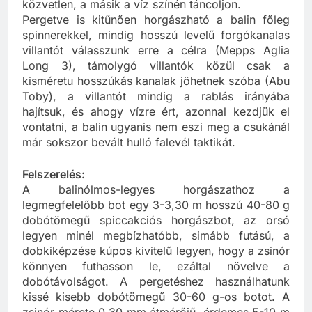
közvetlen, a másik a víz színén táncoljon.
Pergetve is kitűnően horgászható a balin főleg
spinnerekkel, mindig hosszú levelű forgókanalas
villantót válasszunk erre a célra (Mepps Aglia
Long 3), támolygó villantók közül csak a
kisméretu hosszúkás kanalak jöhetnek szóba (Abu
Toby), a villantót mindig a rablás irányába
hajítsuk, és ahogy vízre ért, azonnal kezdjük el
vontatni, a balin ugyanis nem eszi meg a csukánál
már sokszor bevált hulló falevél taktikát.
Felszerelés:
A balinólmos-legyes horgászathoz a
legmegfelelőbb bot egy 3-3,30 m hosszú 40-80 g
dobótömegű spiccakciós horgászbot, az orsó
legyen minél megbízhatóbb, simább futású, a
dobkiképzése kúpos kivitelű legyen, hogy a zsinór
könnyen futhasson le, ezáltal növelve a
dobótávolságot. A pergetéshez használhatunk
kissé kisebb dobótömegű 30-60 g-os botot. A