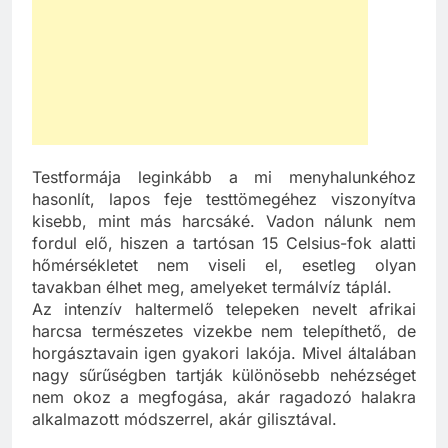
Testformája leginkább a mi menyhalunkéhoz
hasonlít, lapos feje testtömegéhez viszonyítva
kisebb, mint más harcsáké. Vadon nálunk nem
fordul elő, hiszen a tartósan 15 Celsius-fok alatti
hőmérsékletet nem viseli el, esetleg olyan
tavakban élhet meg, amelyeket termálvíz táplál.
Az intenzív haltermelő telepeken nevelt afrikai
harcsa természetes vizekbe nem telepíthető, de
horgásztavain igen gyakori lakója. Mivel általában
nagy sűrűségben tartják különösebb nehézséget
nem okoz a megfogása, akár ragadozó halakra
alkalmazott módszerrel, akár gilisztával.