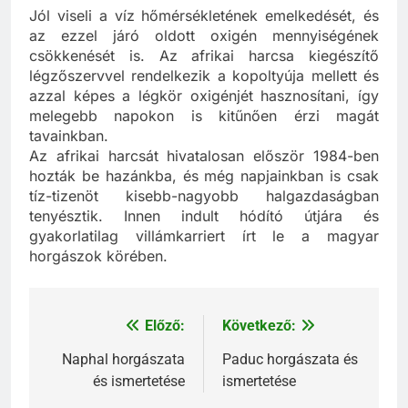
Jól viseli a víz hőmérsékletének emelkedését, és
az ezzel járó oldott oxigén mennyiségének
csökkenését is. Az afrikai harcsa kiegészítő
légzőszervvel rendelkezik a kopoltyúja mellett és
azzal képes a légkör oxigénjét hasznosítani, így
melegebb napokon is kitűnően érzi magát
tavainkban.
Az afrikai harcsát hivatalosan először 1984-ben
hozták be hazánkba, és még napjainkban is csak
tíz-tizenöt kisebb-nagyobb halgazdaságban
tenyésztik. Innen indult hódító útjára és
gyakorlatilag villámkarriert írt le a magyar
horgászok körében.
Előző:
Következő:
Bejegyzés
navigáció
Naphal horgászata
Paduc horgászata és
és ismertetése
ismertetése