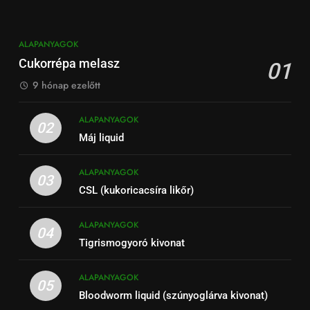
ALAPANYAGOK
Cukorrépa melasz
01
9 hónap ezelőtt
ALAPANYAGOK
02
Máj liquid
ALAPANYAGOK
03
CSL (kukoricacsíra likőr)
ALAPANYAGOK
04
Tigrismogyoró kivonat
ALAPANYAGOK
05
Bloodworm liquid (szúnyoglárva kivonat)