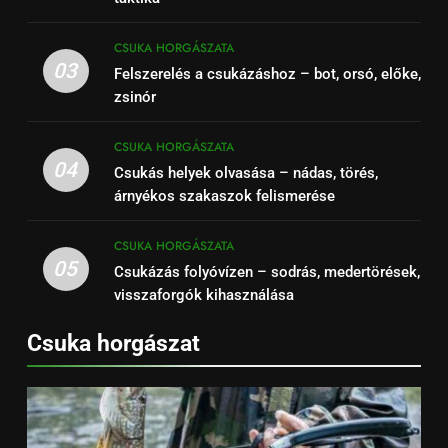
CSUKA HORGÁSZATA
03
Felszerelés a csukázáshoz – bot, orsó, előke,
zsinór
CSUKA HORGÁSZATA
04
Csukás helyek olvasása – nádas, törés,
árnyékos szakaszok felismerése
CSUKA HORGÁSZATA
05
Csukázás folyóvízen – sodrás, medertörések,
visszaforgók kihasználása
Csuka horgászat