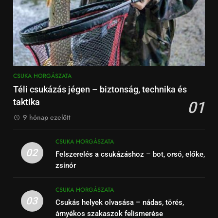
CSUKA HORGÁSZATA
Téli csukázás jégen – biztonság, technika és
taktika
01
9 hónap ezelőtt
CSUKA HORGÁSZATA
02
Felszerelés a csukázáshoz – bot, orsó, előke,
zsinór
CSUKA HORGÁSZATA
03
Csukás helyek olvasása – nádas, törés,
árnyékos szakaszok felismerése