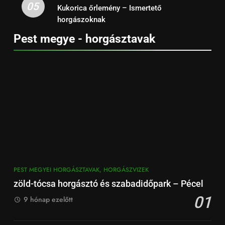
05
Kukorica őrlemény – Ismertető
horgászoknak
Pest megye - horgásztavak
PEST MEGYEI HORGÁSZTAVAK, HORGÁSZVIZEK
zöld-tócsa horgásztó és szabadidőpark – Pécel
01
9 hónap ezelőtt