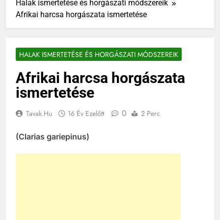
Halak ismertetése és horgászati módszereik
Afrikai harcsa horgászata ismertetése
HALAK ISMERTETÉSE ÉS HORGÁSZATI MÓDSZEREIK
Afrikai harcsa horgászata
ismertetése
0
Tavak.hu
16 Év Ezelőtt
2 Perc
(Clarias gariepinus)