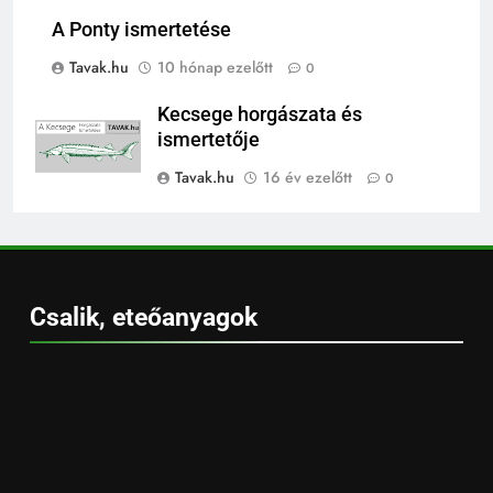
A Ponty ismertetése
Tavak.hu
10 hónap ezelőtt
0
Kecsege horgászata és
ismertetője
Tavak.hu
16 év ezelőtt
0
Csalik, eteőanyagok