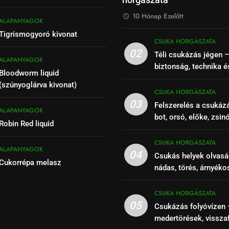
horgászata
10 Hónap Ezelőtt
ALAPANYAGOK
Tigrismogyoró kivonat
CSUKA HORGÁSZATA
02
Téli csukázás jégen 
ALAPANYAGOK
biztonság, technika é
Bloodworm liquid
(szúnyoglárva kivonat)
CSUKA HORGÁSZATA
03
Felszerelés a csukáz
ALAPANYAGOK
bot, orsó, előke, zsin
Robin Red liquid
CSUKA HORGÁSZATA
ALAPANYAGOK
04
Csukás helyek olvasá
Cukorrépa melasz
nádas, törés, árnyéko
szakaszok felismeré
CSUKA HORGÁSZATA
05
Csukázás folyóvízen 
medertörések, vissza