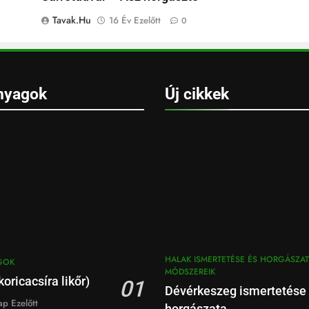
Tavak.hu
16 Év Ezelőtt
0
nyagok
Új cikkek
HALAK ISMERTETÉSE ÉS HORGÁSZAT
GOK
MÓDSZEREIK
oricacsíra likőr)
01
Dévérkeszeg ismertetése
p Ezelőtt