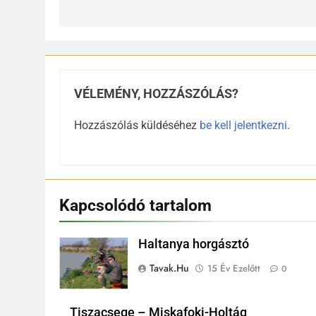
VÉLEMÉNY, HOZZÁSZÓLÁS?
Hozzászólás küldéséhez
be kell jelentkezni
.
Kapcsolódó tartalom
Haltanya horgásztó
Tavak.hu
15 Év Ezelőtt
0
Tiszacsege – Miskafoki-Holtág