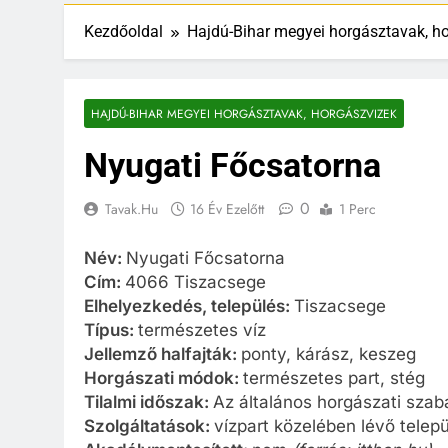
Kezdőoldal
Hajdú-Bihar megyei horgásztavak, h
HAJDÚ-BIHAR MEGYEI HORGÁSZTAVAK, HORGÁSZVIZEK
Nyugati Főcsatorna
0
Tavak.hu
16 Év Ezelőtt
1 Perc
Név:
Nyugati Főcsatorna
Cím:
4066 Tiszacsege
Elhelyezkedés, település:
Tiszacsege
Típus:
természetes víz
Jellemző halfajták:
ponty, kárász, keszeg
Horgászati módok:
természetes part, stég
Tilalmi időszak:
Az általános horgászati szabá
Szolgáltatások:
vízpart közelében lévő telep