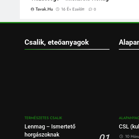
Tavak.hu
16 Év Ezelőtt
0
Csalik, eteőanyagok
Alapa
TERMÉSZETES CSALIK
ALAPANYA
Lenmag – Ismertető
CSL (kuk
horgászoknak
01
10 Hóna