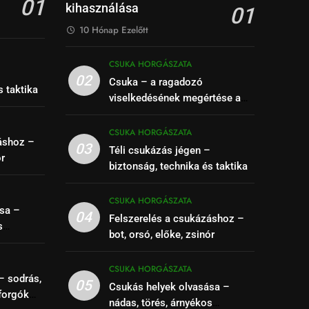
01
kihasználása
01
10 Hónap Ezelőtt
CSUKA HORGÁSZATA
–
02
Csuka – a ragadozó
s taktika
viselkedésének megértése a
siker kulcsa
CSUKA HORGÁSZATA
áshoz –
03
Téli csukázás jégen –
ór
biztonság, technika és taktika
CSUKA HORGÁSZATA
sa –
04
Felszerelés a csukázáshoz –
s
bot, orsó, előke, zsinór
se
CSUKA HORGÁSZATA
– sodrás,
05
Csukás helyek olvasása –
forgók
nádas, törés, árnyékos