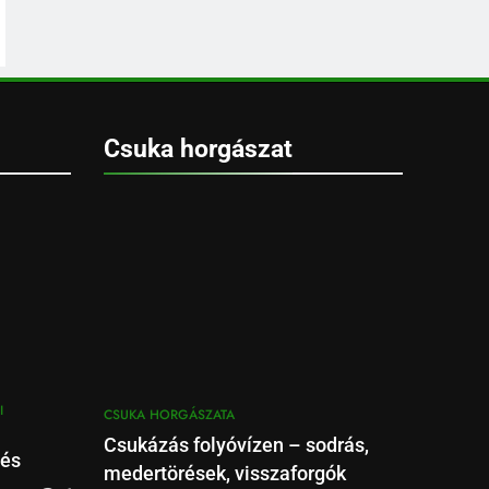
Csuka horgászat
I
CSUKA HORGÁSZATA
Csukázás folyóvízen – sodrás,
 és
medertörések, visszaforgók