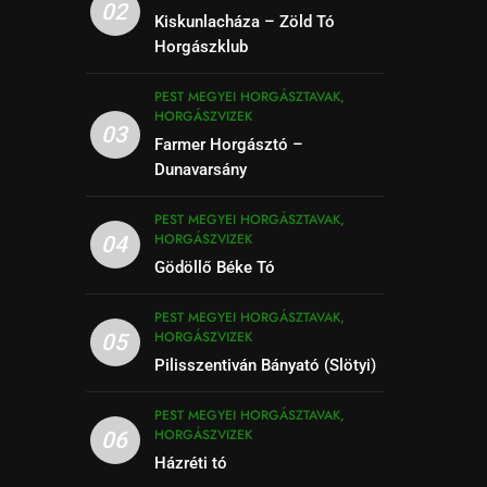
02
Kiskunlacháza – Zöld Tó
Horgászklub
PEST MEGYEI HORGÁSZTAVAK,
HORGÁSZVIZEK
03
Farmer Horgásztó –
Dunavarsány
PEST MEGYEI HORGÁSZTAVAK,
HORGÁSZVIZEK
04
Gödöllő Béke Tó
PEST MEGYEI HORGÁSZTAVAK,
HORGÁSZVIZEK
05
Pilisszentiván Bányató (Slötyi)
PEST MEGYEI HORGÁSZTAVAK,
HORGÁSZVIZEK
06
Házréti tó