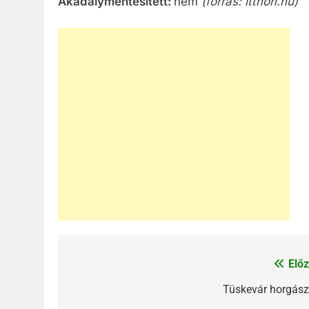
Akadálymentesített:
nem
(forrás: itthon.hu)
Előz
Bejegyzés
navigáció
Tüskevár horgász