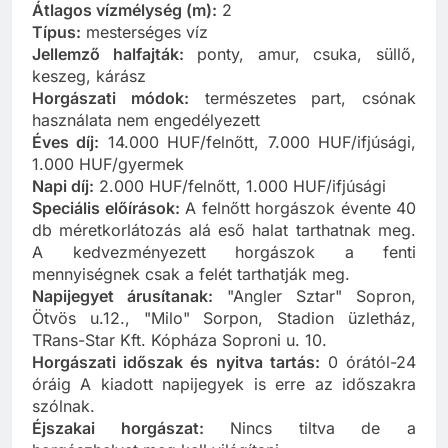
Átlagos vízmélység (m):
2
Típus:
mesterséges víz
Jellemző halfajták:
ponty, amur, csuka, süllő,
keszeg, kárász
Horgászati módok:
természetes part, csónak
használata nem engedélyezett
Éves díj:
14.000 HUF/felnőtt, 7.000 HUF/ifjúsági,
1.000 HUF/gyermek
Napi díj:
2.000 HUF/felnőtt, 1.000 HUF/ifjúsági
Speciális előírások:
A felnőtt horgászok évente 40
db méretkorlátozás alá eső halat tarthatnak meg.
A kedvezményezett horgászok a fenti
mennyiségnek csak a felét tarthatják meg.
Napijegyet árusítanak:
"Angler Sztar" Sopron,
Ötvös u.12., "Milo" Sorpon, Stadion üzletház,
TRans-Star Kft. Kópháza Soproni u. 10.
Horgászati időszak és nyitva tartás:
0 órától-24
óráig A kiadott napijegyek is erre az időszakra
szólnak.
Éjszakai horgászat:
Nincs tiltva de a