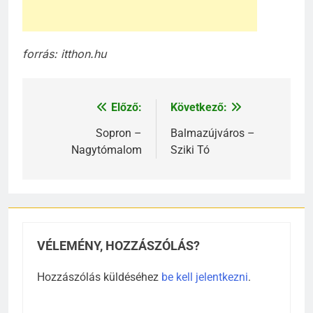
forrás: itthon.hu
Előző:
Következő:
Bejegyzés
navigáció
Sopron –
Balmazújváros –
Nagytómalom
Sziki Tó
VÉLEMÉNY, HOZZÁSZÓLÁS?
Hozzászólás küldéséhez
be kell jelentkezni
.