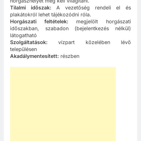
horgászhelyet meg kell világítani.
Tilalmi időszak:
A vezetőség rendeli el és
plakátokról lehet tájékozódni róla.
Horgászati feltételek:
megjelölt horgászati
időszakban, szabadon (bejelentkezés nélkül)
látogatható
Szolgáltatások:
vízpart közelében lévő
településen
Akadálymentesített:
részben