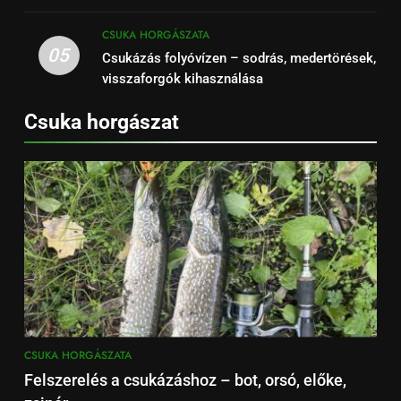
CSUKA HORGÁSZATA
05
Csukázás folyóvízen – sodrás, medertörések,
visszaforgók kihasználása
Csuka horgászat
CSUKA HORGÁSZATA
Felszerelés a csukázáshoz – bot, orsó, előke,