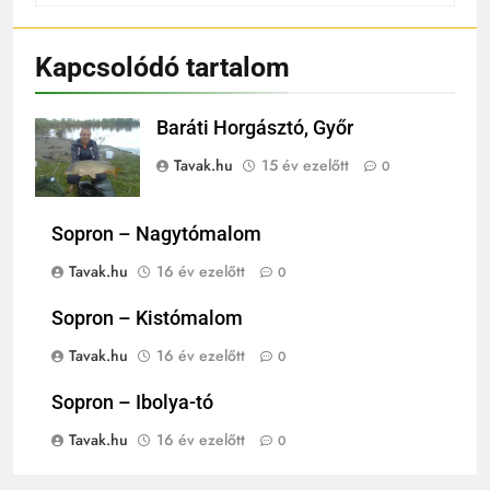
Kapcsolódó tartalom
Baráti Horgásztó, Győr
Tavak.hu
15 év ezelőtt
0
Sopron – Nagytómalom
Tavak.hu
16 év ezelőtt
0
Sopron – Kistómalom
Tavak.hu
16 év ezelőtt
0
Sopron – Ibolya-tó
Tavak.hu
16 év ezelőtt
0