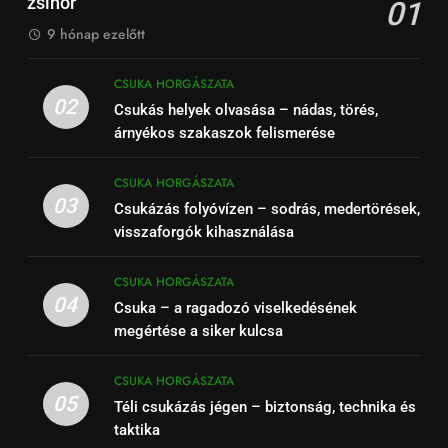
zsinór
01
9 hónap ezelőtt
CSUKA HORGÁSZATA
02
Csukás helyek olvasása – nádas, törés,
árnyékos szakaszok felismerése
CSUKA HORGÁSZATA
03
Csukázás folyóvízen – sodrás, medertörések,
visszaforgók kihasználása
CSUKA HORGÁSZATA
04
Csuka – a ragadozó viselkedésének
megértése a siker kulcsa
CSUKA HORGÁSZATA
05
Téli csukázás jégen – biztonság, technika és
taktika