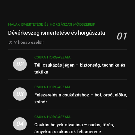
HALAK ISMERTETÉSE ÉS HORGÁSZATI MÓDSZEREIK
Dévérkeszeg ismertetése és horgászata
01
9 hónap ezelőtt
CSUKA HORGÁSZATA
02
Téli csukázás jégen – biztonság, technika és
taktika
CSUKA HORGÁSZATA
03
Felszerelés a csukázáshoz – bot, orsó, előke,
zsinór
CSUKA HORGÁSZATA
04
Csukás helyek olvasása – nádas, törés,
árnyékos szakaszok felismerése