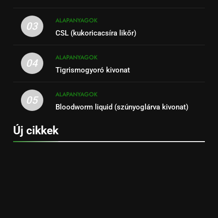
ALAPANYAGOK
03
CSL (kukoricacsíra likőr)
ALAPANYAGOK
04
Tigrismogyoró kivonat
ALAPANYAGOK
05
Bloodworm liquid (szúnyoglárva kivonat)
Új cikkek