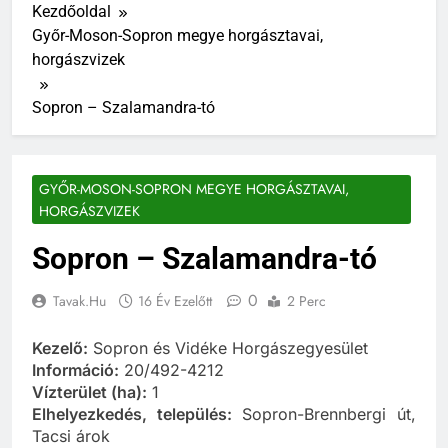
Kezdőoldal
Győr-Moson-Sopron megye horgásztavai,
horgászvizek
Sopron – Szalamandra-tó
GYŐR-MOSON-SOPRON MEGYE HORGÁSZTAVAI,
HORGÁSZVIZEK
Sopron – Szalamandra-tó
0
Tavak.hu
16 Év Ezelőtt
2 Perc
Kezelő:
Sopron és Vidéke Horgászegyesület
Információ:
20/492-4212
Vízterület (ha):
1
Elhelyezkedés, település:
Sopron-Brennbergi út,
Tacsi árok