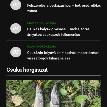
03
Felszerelés a csukázáshoz – bot, orsó, előke,
zsinór
CSUKA HORGÁSZATA
04
Csukás helyek olvasása – nádas, törés,
árnyékos szakaszok felismerése
CSUKA HORGÁSZATA
05
Csukázás folyóvízen – sodrás, medertörések,
visszaforgók kihasználása
Csuka horgászat