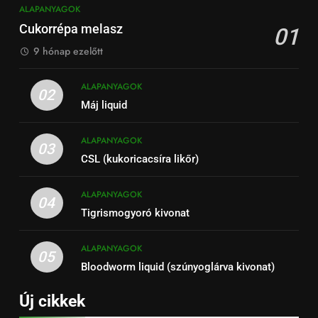
ALAPANYAGOK
Cukorrépa melasz
01
9 hónap ezelőtt
ALAPANYAGOK
02
Máj liquid
ALAPANYAGOK
03
CSL (kukoricacsíra likőr)
ALAPANYAGOK
04
Tigrismogyoró kivonat
ALAPANYAGOK
05
Bloodworm liquid (szúnyoglárva kivonat)
Új cikkek