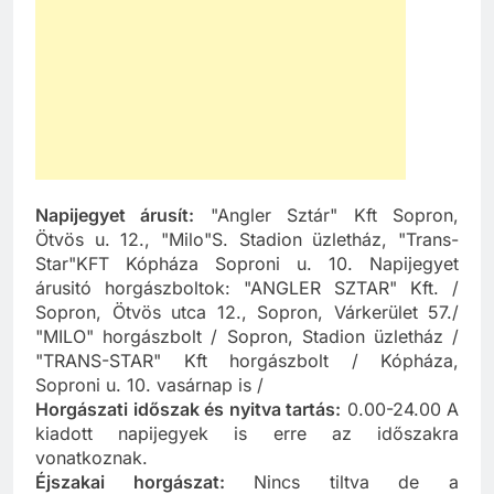
Napijegyet árusít:
"Angler Sztár" Kft Sopron,
Ötvös u. 12., "Milo"S. Stadion üzletház, "Trans-
Star"KFT Kópháza Soproni u. 10. Napijegyet
árusitó horgászboltok: "ANGLER SZTAR" Kft. /
Sopron, Ötvös utca 12., Sopron, Várkerület 57./
"MILO" horgászbolt / Sopron, Stadion üzletház /
"TRANS-STAR" Kft horgászbolt / Kópháza,
Soproni u. 10. vasárnap is /
Horgászati időszak és nyitva tartás:
0.00-24.00 A
kiadott napijegyek is erre az időszakra
vonatkoznak.
Éjszakai horgászat:
Nincs tiltva de a