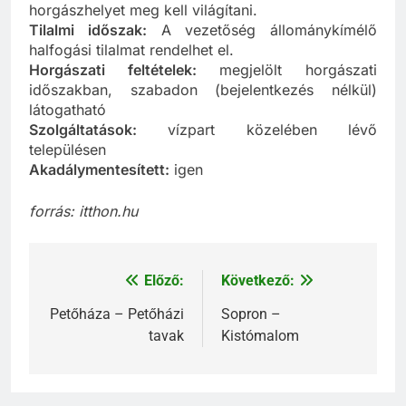
horgászhelyet meg kell világítani.
Tilalmi időszak:
A vezetőség állománykímélő
halfogási tilalmat rendelhet el.
Horgászati feltételek:
megjelölt horgászati
időszakban, szabadon (bejelentkezés nélkül)
látogatható
Szolgáltatások:
vízpart közelében lévő
településen
Akadálymentesített:
igen
forrás: itthon.hu
Előző:
Következő:
Bejegyzés
navigáció
Petőháza – Petőházi
Sopron –
tavak
Kistómalom