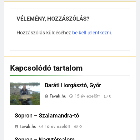
VÉLEMÉNY, HOZZÁSZÓLÁS?
Hozzászólás küldéséhez
be kell jelentkezni
.
Kapcsolódó tartalom
Baráti Horgásztó, Győr
Tavak.hu
15 év ezelőtt
0
Sopron – Szalamandra-tó
Tavak.hu
16 év ezelőtt
0
Sopron – Nagytómalom