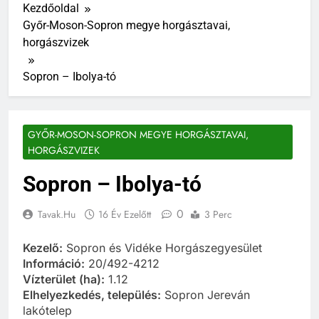
Kezdőoldal
Győr-Moson-Sopron megye horgásztavai,
horgászvizek
Sopron – Ibolya-tó
GYŐR-MOSON-SOPRON MEGYE HORGÁSZTAVAI,
HORGÁSZVIZEK
Sopron – Ibolya-tó
0
Tavak.hu
16 Év Ezelőtt
3 Perc
Kezelő:
Sopron és Vidéke Horgászegyesület
Információ:
20/492-4212
Vízterület (ha):
1.12
Elhelyezkedés, település:
Sopron Jereván
lakótelep