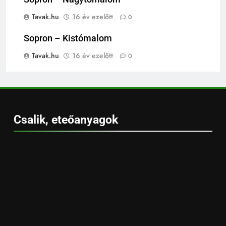
Tavak.hu
16 év ezelőtt
0
Sopron – Kistómalom
Tavak.hu
16 év ezelőtt
0
Csalik, eteőanyagok