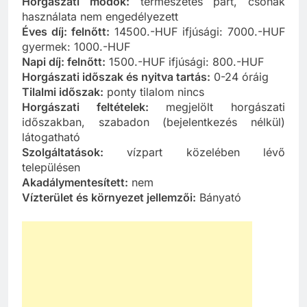
Horgászati módok:
természetes part, csónak
használata nem engedélyezett
Éves díj: felnőtt:
14500.-HUF ifjúsági: 7000.-HUF
gyermek: 1000.-HUF
Napi díj: felnőtt:
1500.-HUF ifjúsági: 800.-HUF
Horgászati időszak és nyitva tartás:
0-24 óráig
Tilalmi időszak:
ponty tilalom nincs
Horgászati feltételek:
megjelölt horgászati
időszakban, szabadon (bejelentkezés nélkül)
látogatható
Szolgáltatások:
vízpart közelében lévő
településen
Akadálymentesített:
nem
Vízterület és környezet jellemzői:
Bányató