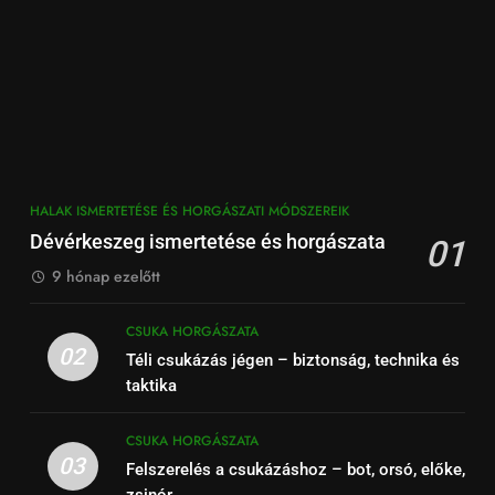
HALAK ISMERTETÉSE ÉS HORGÁSZATI MÓDSZEREIK
Dévérkeszeg ismertetése és horgászata
01
9 hónap ezelőtt
CSUKA HORGÁSZATA
02
Téli csukázás jégen – biztonság, technika és
taktika
CSUKA HORGÁSZATA
03
Felszerelés a csukázáshoz – bot, orsó, előke,
zsinór