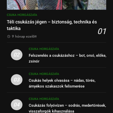
CSUKA HORGÁSZATA
Téli csukázás jégen – biztonság, technika és
taktika
01
9 hónap ezelőtt
CSUKA HORGÁSZATA
02
Felszerelés a csukázáshoz – bot, orsó, előke,
zsinór
CSUKA HORGÁSZATA
03
Csukás helyek olvasása – nádas, törés,
árnyékos szakaszok felismerése
CSUKA HORGÁSZATA
04
Csukázás folyóvízen – sodrás, medertörések,
visszaforgók kihasználása