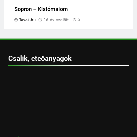
Sopron – Kistómalom
Tavak.hu
16 év ezelőtt
0
Csalik, eteőanyagok