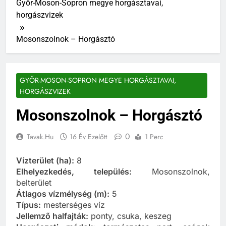
Győr-Moson-Sopron megye horgásztavai,
horgászvizek
Mosonszolnok – Horgásztó
GYŐR-MOSON-SOPRON MEGYE HORGÁSZTAVAI,
HORGÁSZVIZEK
Mosonszolnok – Horgásztó
0
Tavak.hu
16 Év Ezelőtt
1 Perc
Vízterület (ha):
8
Elhelyezkedés, település:
Mosonszolnok,
belterület
Átlagos vízmélység (m):
5
Típus:
mesterséges víz
Jellemző halfajták:
ponty, csuka, keszeg