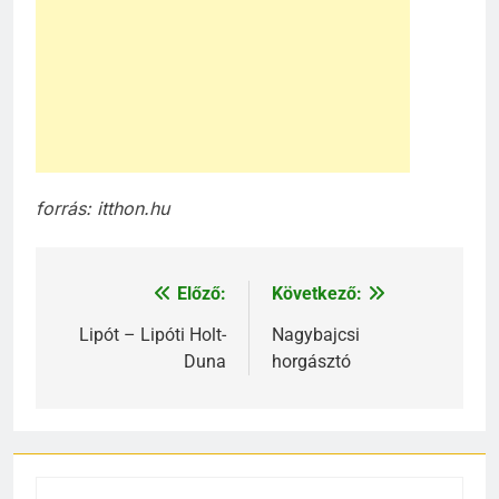
forrás: itthon.hu
Előző:
Következő:
Bejegyzés
navigáció
Lipót – Lipóti Holt-
Nagybajcsi
Duna
horgásztó