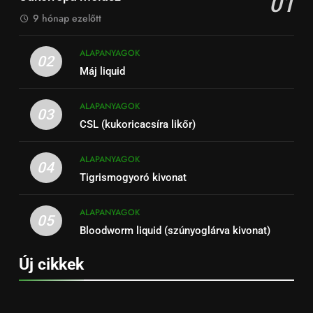
01
9 hónap ezelőtt
ALAPANYAGOK
02
Máj liquid
ALAPANYAGOK
03
CSL (kukoricacsíra likőr)
ALAPANYAGOK
04
Tigrismogyoró kivonat
ALAPANYAGOK
05
Bloodworm liquid (szúnyoglárva kivonat)
Új cikkek