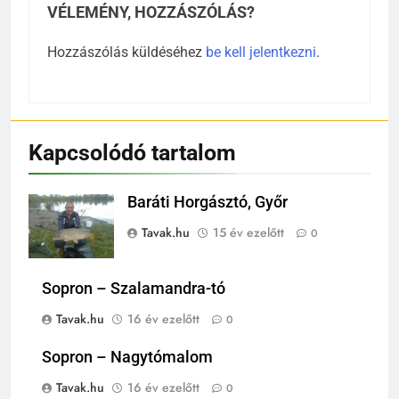
VÉLEMÉNY, HOZZÁSZÓLÁS?
Hozzászólás küldéséhez
be kell jelentkezni
.
Kapcsolódó tartalom
Baráti Horgásztó, Győr
Tavak.hu
15 év ezelőtt
0
Sopron – Szalamandra-tó
Tavak.hu
16 év ezelőtt
0
Sopron – Nagytómalom
Tavak.hu
16 év ezelőtt
0