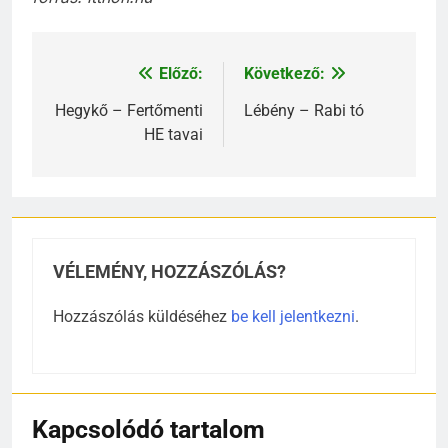
Előző:
Következő:
Bejegyzés
navigáció
Hegykő – Fertőmenti
Lébény – Rabi tó
HE tavai
VÉLEMÉNY, HOZZÁSZÓLÁS?
Hozzászólás küldéséhez
be kell jelentkezni
.
Kapcsolódó tartalom