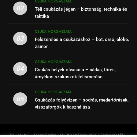
CSUKA HORGÁSZATA
02
Téli csukázás jégen – biztonság, technika és
taktika
CSUKA HORGÁSZATA
03
Felszerelés a csukázáshoz – bot, orsó, előke,
zsinór
CSUKA HORGÁSZATA
04
Csukás helyek olvasása – nádas, törés,
árnyékos szakaszok felismerése
CSUKA HORGÁSZATA
05
Csukázás folyóvízen – sodrás, medertörések,
visszaforgók kihasználása
Tavak.hu - Horgásztavak, horgászcikkek, ismertetők -