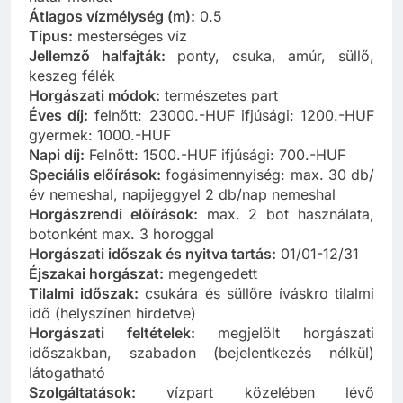
Átlagos vízmélység (m):
0.5
Típus:
mesterséges víz
Jellemző halfajták:
ponty, csuka, amúr, süllő,
keszeg félék
Horgászati módok:
természetes part
Éves díj:
felnőtt: 23000.-HUF ifjúsági: 1200.-HUF
gyermek: 1000.-HUF
Napi díj:
Felnőtt: 1500.-HUF ifjúsági: 700.-HUF
Speciális előírások:
fogásimennyiség: max. 30 db/
év nemeshal, napijeggyel 2 db/nap nemeshal
Horgászrendi előírások:
max. 2 bot használata,
botonként max. 3 horoggal
Horgászati időszak és nyitva tartás:
01/01-12/31
Éjszakai horgászat:
megengedett
Tilalmi időszak:
csukára és süllőre íváskro tilalmi
idő (helyszínen hirdetve)
Horgászati feltételek:
megjelölt horgászati
időszakban, szabadon (bejelentkezés nélkül)
látogatható
Szolgáltatások:
vízpart közelében lévő