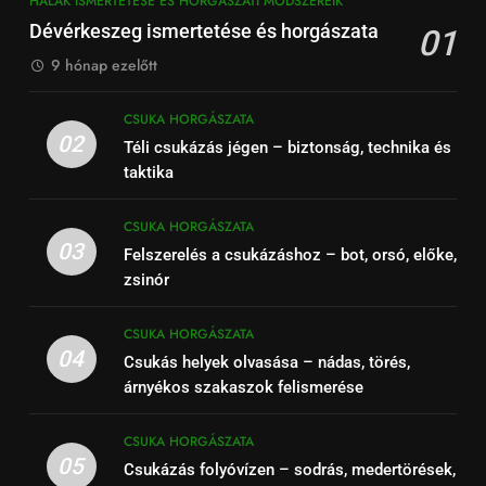
HALAK ISMERTETÉSE ÉS HORGÁSZATI MÓDSZEREIK
Dévérkeszeg ismertetése és horgászata
01
9 hónap ezelőtt
CSUKA HORGÁSZATA
02
Téli csukázás jégen – biztonság, technika és
taktika
CSUKA HORGÁSZATA
03
Felszerelés a csukázáshoz – bot, orsó, előke,
zsinór
CSUKA HORGÁSZATA
04
Csukás helyek olvasása – nádas, törés,
árnyékos szakaszok felismerése
CSUKA HORGÁSZATA
05
Csukázás folyóvízen – sodrás, medertörések,