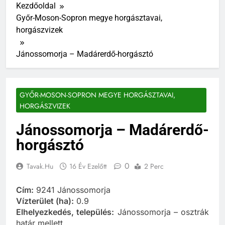
Kezdőoldal
Győr-Moson-Sopron megye horgásztavai,
horgászvizek
Jánossomorja – Madárerdő-horgásztó
GYŐR-MOSON-SOPRON MEGYE HORGÁSZTAVAI,
HORGÁSZVIZEK
Jánossomorja – Madárerdő-
horgásztó
0
Tavak.hu
16 Év Ezelőtt
2 Perc
Cím:
9241 Jánossomorja
Vízterület (ha):
0.9
Elhelyezkedés, település:
Jánossomorja – osztrák
határ mellett