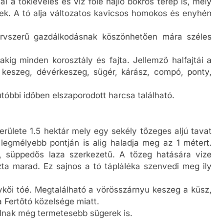
 a tökleveles és víz fölé hajló bokros terep is, mely
ek. A tó alja változatos kavicsos homokos és enyhén
tervszerű gazdálkodásnak köszönhetően mára széles
kig minden korosztály és fajta. Jellemző halfajtái a
 keszeg, dévérkeszeg, sügér, kárász, compó, ponty,
utóbbi időben elszaporodott harcsa található.
erülete 1.5 hektár mely egy sekély tőzeges aljú tavat
egmélyebb pontján is alig haladja meg az 1 métert.
, süppedős laza szerkezetű. A tőzeg hatására vize
zta marad. Ez sajnos a tó tápláléka szenvedi meg ily
ői tóé. Megtalálható a vörösszárnyu keszeg a küsz,
a Fertőtó közelsége miatt.
ulnak még termetesebb sügerek is.