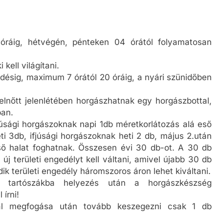
óráig, hétvégén, pénteken 04 órától folyamatosan
kell világítani.
tedésig, maximum 7 órától 20 óráig, a nyári szünidőben
elnőtt jelenlétében horgászhatnak egy horgászbottal,
ban.
fjúsági horgászoknak napi 1db méretkorlátozás alá eső
ti 3db, ifjúsági horgászoknak heti 2 db, május 2.után
eső halat foghatnak. Összesen évi 30 db-ot. A 30 db
j területi engedélyt kell váltani, amivel újabb 30 db
ik területi engedély háromszoros áron lehet kiváltani.
 tartószákba helyezés után a horgászkészség
 írni!
al megfogása után tovább keszegezni csak 1 db