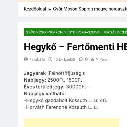
Kezdőoldal
Győr-Moson-Sopron megye horgászta
GYŐR-MOSON-SOPRON MEGYE HORGÁSZTAVAI, HORGÁSZVIZEK
Hegykő – Fertőmenti HE
0
Tavak.hu
16 Év Ezelőtt
9 Perc
Jegyárak
(Felnőtt/Ifjúsági):
Napijegy:
2500Ft, 1500Ft
Éves területi jegy:
30000Ft –
Napijegy váltható:
-Hegykő gazdabolt Kossuth L. u. 46.
-Horváth Ferencné Kossuth L. u.