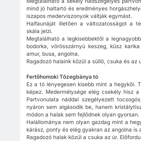
Megtalálható a sekély nádszegélyes partvonal
mind jó haltartó és eredményes horgászhely
iszapos mederviszonyok váltják egymást.
Halfaunáját illetően a változatosságot a 
skála jelzi.
Megtalálható a legkisebbektől a legnagyobba
bodorka, vörösszárnyú keszeg, küsz karika
amur, busa, angolna.
Ragadozó halaink közül a süllő, csuka és az 
Fertőhomoki Tőzegbánya tó
Ez a tó lényegesen kisebb mint a hegykői. T
képez. Medermélysége elég csekély hisz a l
Partvonulata náddal szegélyezett tocsogós
nyáron sem algásodik be, hanem kristálytis
módon a halak sem fejlődnek olyan gyorsan.
Halállománya nem olyan gazdag mint a hegyk
kárász, ponty és elég gyakran az angolna is 
Ragadozó halak közül a csuka az úr. Előford