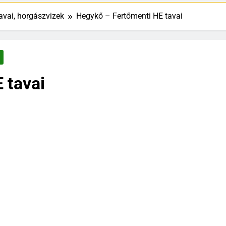
vai, horgászvizek
Hegykő – Fertőmenti HE tavai
 tavai