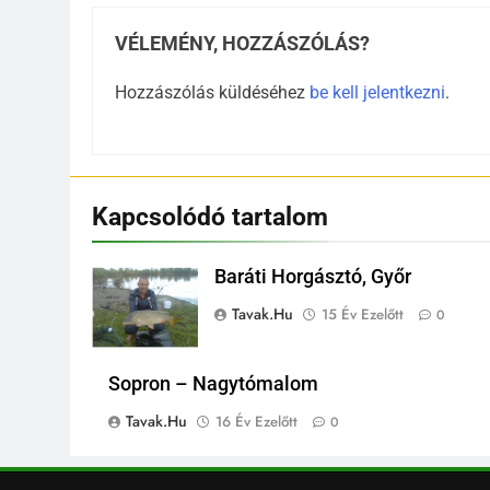
VÉLEMÉNY, HOZZÁSZÓLÁS?
Hozzászólás küldéséhez
be kell jelentkezni
.
Kapcsolódó tartalom
Baráti Horgásztó, Győr
Tavak.hu
15 Év Ezelőtt
0
Sopron – Nagytómalom
Tavak.hu
16 Év Ezelőtt
0