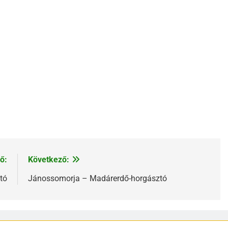
ő:
Következő:
tó
Jánossomorja – Madárerdő-horgásztó