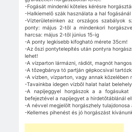
-Fogását mindenki köteles kérésre horgásztá
-Halkiemelő szák használata a hal fogásánál
-Vízterületeinken az országos szabályok sz
ponty: május 2-től a mindenkori horgászver
harcsa: május 2-től június 15-ig
-A ponty legkisebb kifogható mérete 35cm!
-Az őszi pontytelepítés után pontyra horgászni
lehet!
-A vízparton lármázni, rádiót, magnót hangosa
-A tőzegbánya tó partján gépkocsival tartózko
-A vízben, vízparton, vagy annak közelében m
-Tavainkba idegen vízből halat halat belehely
-A napijeggyel horgászok a a fogásukat a
befejeztével a napijegyet a hirdetőtáblánál 
-A névvel megjelölt horgászhely tulajdonosa 
-Kellemes pihenést és jó horgászást kívánun