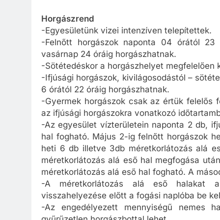
Horgászrend
-Egyesületünk vizei intenzíven telepítettek.
-Felnőtt horgászok naponta 04 órától 23 
vasárnap 24 óráig horgászhatnak.
-Sötétedéskor a horgászhelyet megfelelően ki 
-Ifjúsági horgászok, kivilágosodástól – söté
6 órától 22 óráig horgászhatnak.
-Gyermek horgászok csak az értük felelős f
az ifjúsági horgászokra vonatkozó időtartam
-Az egyesület vízterületein naponta 2 db, i
hal fogható. Május 2-ig felnőtt horgászok he
heti 6 db illetve 3db méretkorlátozás alá 
méretkorlátozás alá eső hal megfogása után ú
méretkorlátozás alá eső hal fogható. A másod
-A méretkorlátozás alá eső halakat a
visszahelyezése előtt a fogási naplóba be kell
-Az engedélyezett mennyiségű nemes h
gyűrűzetlen horgászbottal lehet.