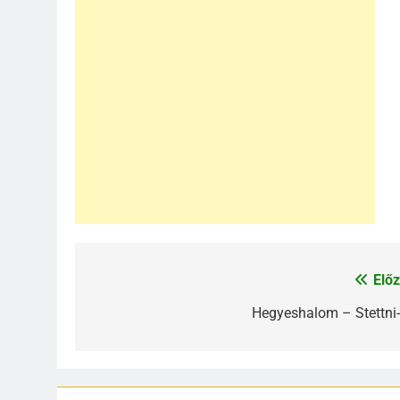
Előz
Bejegyzés
navigáció
Hegyeshalom – Stettni-