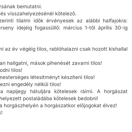
rsának bemutatni.
 és visszahelyezésénél kötelező.
erinti tilalmi idők érvényesek az alábbi halfajokra:
seny idejéig fogassüllő: március 1-től április 30-ig
 az év végéig tilos, rablóhalazni csak hozott kishallal
n hallgatni, mások pihenését zavarni tilos!
dni tilos!
esterséges létesítményt készíteni tilos!
ezni engedély nélkül tilos!
 napijegy hátuljára kötelesek ráírni. A horgászat
elhelyezett postaládába kötelesek bedobni!
a horgászhelyén a horgászatkor előjogokat élvez!
k!