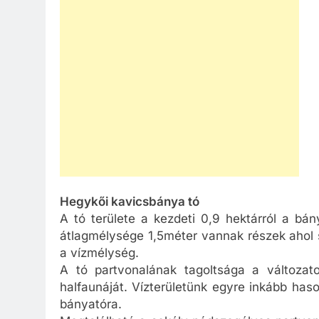
Hegykői kavicsbánya tó
A tó területe a kezdeti 0,9 hektárról a bá
átlagmélysége 1,5méter vannak részek ahol
a vízmélység.
A tó partvonalának tagoltsága a változat
halfaunáját. Vízterületünk egyre inkább has
bányatóra.