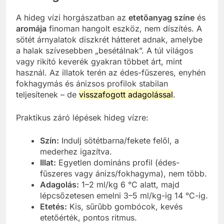
A hideg vízi horgászatban az
etetőanyag színe
és
aromája
finoman hangolt eszköz, nem díszítés. A
sötét árnyalatok diszkrét hátteret adnak, amelybe
a halak szívesebben „besétálnak”. A túl világos
vagy rikító keverék gyakran többet árt, mint
használ. Az illatok terén az édes-fűszeres, enyhén
fokhagymás és ánizsos profilok stabilan
teljesítenek – de
visszafogott adagolással
.
Praktikus záró lépések hideg vízre:
Szín:
Indulj sötétbarna/fekete felől, a
mederhez igazítva.
Illat:
Egyetlen domináns profil (édes-
fűszeres vagy ánizs/fokhagyma), nem több.
Adagolás:
1–2 ml/kg 6 °C alatt, majd
lépcsőzetesen emelni 3–5 ml/kg-ig 14 °C-ig.
Etetés:
Kis, sűrűbb gombócok, kevés
etetőérték, pontos ritmus.