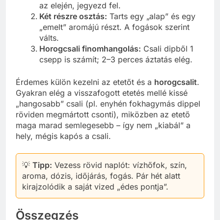
az elején, jegyezd fel.
Két részre osztás:
Tarts egy „alap” és egy
„emelt” aromájú részt. A fogások szerint
válts.
Horogcsali finomhangolás:
Csali dipből 1
csepp is számít; 2–3 perces áztatás elég.
Érdemes külön kezelni az etetőt és a
horogcsalit
.
Gyakran elég a visszafogott etetés mellé kissé
„hangosabb” csali (pl. enyhén fokhagymás dippel
röviden megmártott csonti), miközben az etető
maga marad semlegesebb – így nem „kiabál” a
hely, mégis kapós a csali.
💡
Tipp:
Vezess rövid naplót: vízhőfok, szín,
aroma, dózis, időjárás, fogás. Pár hét alatt
kirajzolódik a saját vized „édes pontja”.
Összegzés