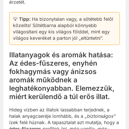
érzetét.
💡
Tipp:
Ha bizonytalan vagy, a sötétebb felől
közelíts! Sötétbarna alapból könnyebb
világosítani egy kis világos földdel, mint egy
világos keveréket a parton jól „eltüntetni”.
Illatanyagok és aromák hatása:
Az édes-fűszeres, enyhén
fokhagymás vagy ánizsos
aromák működnek a
leghatékonyabban. Elemezzük,
miért kerülendő a túl erős illat.
Hideg vízben az illatok lassabban terjednek, a
halak anyagcseréje lomhább, és a
„biztonságos”
ízek felé húznak. A tapasztalat azt mutatja, hogy a
édes-fűszeres
profilok (pl. méz-vanília, méz-