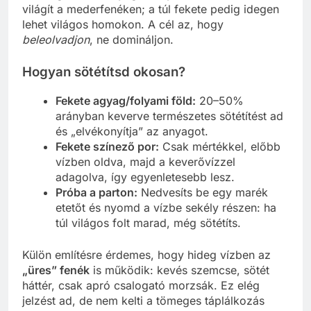
világít a mederfenéken; a túl fekete pedig idegen
lehet világos homokon. A cél az, hogy
beleolvadjon
, ne domináljon.
Hogyan sötétítsd okosan?
Fekete agyag/folyami föld:
20–50%
arányban keverve természetes sötétítést ad
és „elvékonyítja” az anyagot.
Fekete színező por:
Csak mértékkel, előbb
vízben oldva, majd a keverővízzel
adagolva, így egyenletesebb lesz.
Próba a parton:
Nedvesíts be egy marék
etetőt és nyomd a vízbe sekély részen: ha
túl világos folt marad, még sötétíts.
Külön említésre érdemes, hogy hideg vízben az
„üres” fenék
is működik: kevés szemcse, sötét
háttér, csak apró csalogató morzsák. Ez elég
jelzést ad, de nem kelti a tömeges táplálkozás