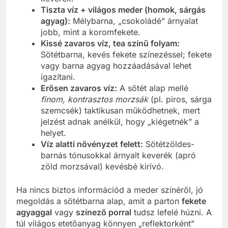
Tiszta víz + világos meder (homok, sárgás
agyag):
Mélybarna, „csokoládé” árnyalat
jobb, mint a koromfekete.
Kissé zavaros víz, tea színű folyam:
Sötétbarna, kevés fekete színezéssel; fekete
vagy barna agyag hozzáadásával lehet
igazítani.
Erősen zavaros víz:
A sötét alap mellé
finom, kontrasztos morzsák
(pl. piros, sárga
szemcsék) taktikusan működhetnek, mert
jelzést adnak anélkül, hogy „kiégetnék” a
helyet.
Víz alatti növényzet felett:
Sötétzöldes-
barnás tónusokkal árnyalt keverék (apró
zöld morzsával) kevésbé kirívó.
Ha nincs biztos információd a meder színéről, jó
megoldás a sötétbarna alap, amit a parton
fekete
agyaggal
vagy
színező porral
tudsz lefelé húzni. A
túl világos etetőanyag könnyen „reflektorként”