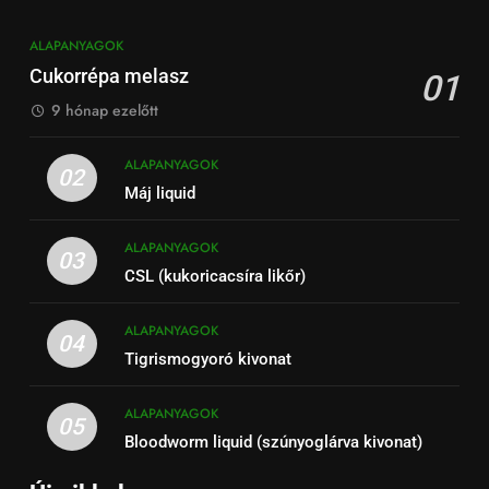
ALAPANYAGOK
Cukorrépa melasz
01
9 hónap ezelőtt
ALAPANYAGOK
02
Máj liquid
ALAPANYAGOK
03
CSL (kukoricacsíra likőr)
ALAPANYAGOK
04
Tigrismogyoró kivonat
ALAPANYAGOK
05
Bloodworm liquid (szúnyoglárva kivonat)