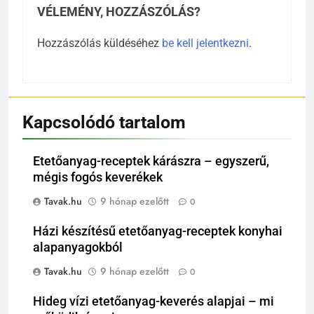
VÉLEMÉNY, HOZZÁSZÓLÁS?
Hozzászólás küldéséhez
be kell jelentkezni
.
Kapcsolódó tartalom
Etetőanyag-receptek kárászra – egyszerű,
mégis fogós keverékek
Tavak.hu
9 hónap ezelőtt
0
Házi készítésű etetőanyag-receptek konyhai
alapanyagokból
Tavak.hu
9 hónap ezelőtt
0
Hideg vízi etetőanyag-keverés alapjai – mi