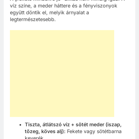
víz színe, a meder háttere és a fényviszonyok
együtt döntik el, melyik árnyalat a
legtermészetesebb.
Tiszta, átlátszó víz + sötét meder (iszap,
tőzeg, köves alj):
Fekete vagy sötétbarna
keverék.