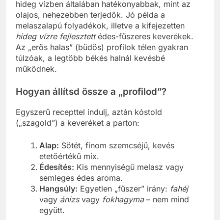
hideg vízben általában hatékonyabbak, mint az
olajos, nehezebben terjedők. Jó példa a
melaszalapú folyadékok, illetve a kifejezetten
hideg vízre fejlesztett
édes-fűszeres keverékek.
Az „erős halas” (büdös) profilok télen gyakran
túlzóak, a legtöbb békés halnál kevésbé
működnek.
Hogyan állítsd össze a „profilod”?
Egyszerű recepttel indulj, aztán kóstold
(„szagold”) a keveréket a parton:
Alap:
Sötét, finom szemcséjű, kevés
etetőértékű mix.
Édesítés:
Kis mennyiségű melasz vagy
semleges édes aroma.
Hangsúly:
Egyetlen „fűszer” irány:
fahéj
vagy
ánizs
vagy
fokhagyma
– nem mind
együtt.