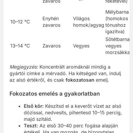
zavaros
feketével)
Mélybarna
Enyhén
Világos
(homokos
10–12 °C
zavaros
homok/agyag
tónushoz
igazítva)
Sötétbarna,
13–14 °C
Zavaros
Vegyes
vegyes
morzsákkal
Megjegyzés:
Koncentrált aromáknál mindig a
gyártói címke a mérvadó. Ha kétséged van, indulj
az alsó értékről, és csak
fokozatosan
emelj.
Fokozatos emelés a gyakorlatban
Első kör:
Készítsd el a keverőt vizet az alsó
dózissal, nedvesíts, pihentesd 10–15 percig,
majd szitáld.
Teszt:
Az első 30–40 perc fogása alapján
értékelj. Ha van mozgás, de bizonytalan,