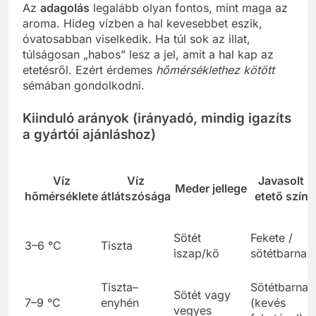
Az
adagolás
legalább olyan fontos, mint maga az
aroma. Hideg vízben a hal kevesebbet eszik,
óvatosabban viselkedik. Ha túl sok az illat,
túlságosan „habos” lesz a jel, amit a hal kap az
etetésről. Ezért érdemes
hőmérséklethez kötött
sémában gondolkodni.
Kiinduló arányok (irányadó, mindig igazíts
a gyártói ajánláshoz)
Víz
Víz
Javasolt
Meder jellege
hőmérséklete
átlátszósága
etető szín
Sötét
Fekete /
3–6 °C
Tiszta
iszap/kő
sötétbarna
Tiszta–
Sötétbarna
Sötét vagy
7–9 °C
enyhén
(kevés
vegyes