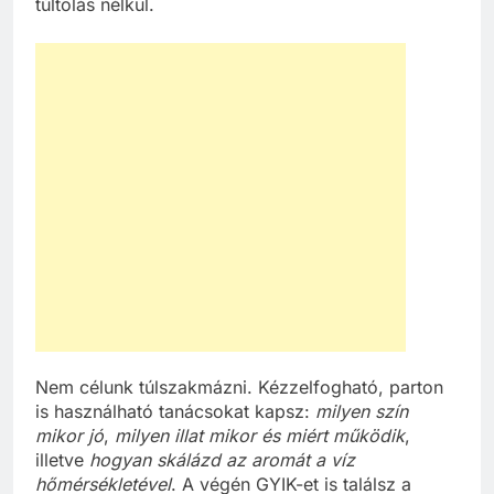
túltolás nélkül.
Nem célunk túlszakmázni. Kézzelfogható, parton
is használható tanácsokat kapsz:
milyen szín
mikor jó
,
milyen illat mikor és miért működik
,
illetve
hogyan skálázd az aromát a víz
hőmérsékletével
. A végén GYIK-et is találsz a