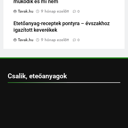
működik és mi nem
Tavak.hu
9 hónap ezelőtt
0
Etetőanyag-receptek pontyra – évszakhoz
igazított keverékek
Tavak.hu
9 hónap ezelőtt
0
Csalik, eteőanyagok