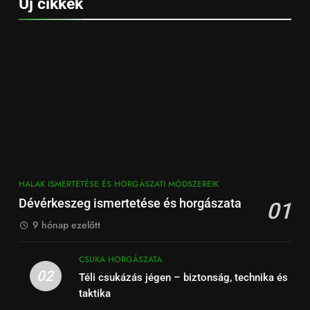
Új cikkek
HALAK ISMERTETÉSE ÉS HORGÁSZATI MÓDSZEREIK
Dévérkeszeg ismertetése és horgászata
01
9 hónap ezelőtt
CSUKA HORGÁSZATA
02
Téli csukázás jégen – biztonság, technika és
taktika