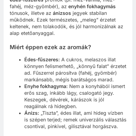
fahéj, méz-gyömbér), az
enyhén fokhagymás
tónusok, illetve az
ánizsos
jegyek stabilan
működnek. Ezek természetes, „meleg” érzetet
keltenek, nem tolakodók, és jól harmonizálnak az
alap etetőanyaggal.
Miért éppen ezek az aromák?
Édes-fűszeres:
A cukros, melaszos illat
könnyen felismerhető, „könnyű falat” érzetet
ad. Fűszerrel párosítva (fahéj, gyömbér)
markánsabb, mégis barátságos marad.
Enyhe fokhagyma:
Nem a konyhából ismert
erős szag, inkább lágy, csalogató jegy.
Keszegek, dévérek, kárászok is jól
reagálnak rá hidegben.
Ánizs:
„Tiszta”, édes illat, ami hideg vízben
is szépen terjed; remek univerzális választás
csontival, pinkivel, gilisztával horgászva.