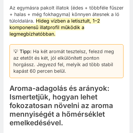
Az egymásra pakolt illatok (édes + többféle fűszer
+ halas + még fokhagyma) könnyen átesnek a ló
túloldalára.
Hideg vízben a letisztult, 1–2
komponensű illatprofil működik a
legmegbízhatóbban.
💡
Tipp:
Ha két aromát tesztelsz, felezd meg
az etetőt és két, jól elkülönített ponton
horgássz. Jegyezd fel, melyik ad több stabil
kapást 60 percen belül.
Aroma-adagolás és arányok:
Ismertetjük, hogyan lehet
fokozatosan növelni az aroma
mennyiségét a hőmérséklet
emelkedésével.