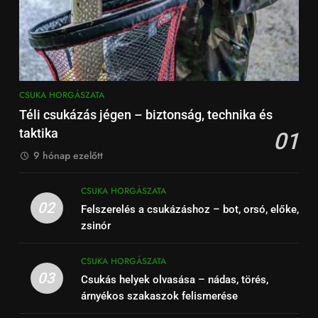
CSUKA HORGÁSZATA
Téli csukázás jégen – biztonság, technika és
taktika
01
9 hónap ezelőtt
CSUKA HORGÁSZATA
02
Felszerelés a csukázáshoz – bot, orsó, előke,
zsinór
CSUKA HORGÁSZATA
03
Csukás helyek olvasása – nádas, törés,
árnyékos szakaszok felismerése