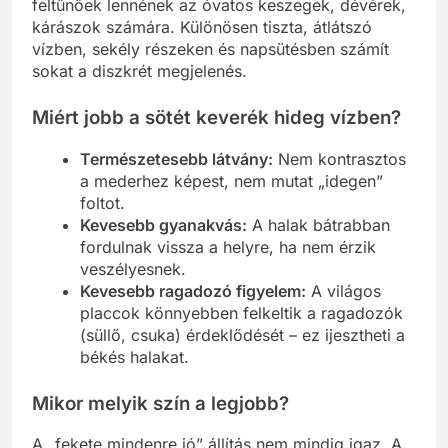
feltűnőek lennének az óvatos keszegek, dévérek,
kárászok számára. Különösen tiszta, átlátszó
vízben, sekély részeken és napsütésben számít
sokat a diszkrét megjelenés.
Miért jobb a sötét keverék hideg vízben?
Természetesebb látvány:
Nem kontrasztos
a mederhez képest, nem mutat „idegen”
foltot.
Kevesebb gyanakvás:
A halak bátrabban
fordulnak vissza a helyre, ha nem érzik
veszélyesnek.
Kevesebb ragadozó figyelem:
A világos
placcok könnyebben felkeltik a ragadozók
(süllő, csuka) érdeklődését – ez ijesztheti a
békés halakat.
Mikor melyik szín a legjobb?
A „fekete mindenre jó” állítás nem mindig igaz. A