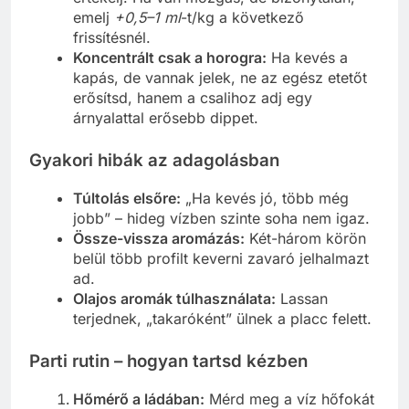
emelj
+0,5–1 ml
-t/kg a következő
frissítésnél.
Koncentrált csak a horogra:
Ha kevés a
kapás, de vannak jelek, ne az egész etetőt
erősítsd, hanem a csalihoz adj egy
árnyalattal erősebb dippet.
Gyakori hibák az adagolásban
Túltolás elsőre:
„Ha kevés jó, több még
jobb” – hideg vízben szinte soha nem igaz.
Össze-vissza aromázás:
Két-három körön
belül több profilt keverni zavaró jelhalmazt
ad.
Olajos aromák túlhasználata:
Lassan
terjednek, „takaróként” ülnek a placc felett.
Parti rutin – hogyan tartsd kézben
Hőmérő a ládában:
Mérd meg a víz hőfokát