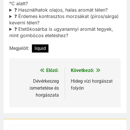
°C alatt?
❓ Használhatok olajos, halas aromát télen?
❓ Érdemes kontrasztos morzsákat (piros/sárga)
keverni télen?
❓ Etetőkosárba is ugyanannyi aromát tegyek,
mint gombócos etetéshez?
Megjelölt:
liquid
Előző:
Következő:
Bejegyzés
navigáció
Dévérkeszeg
Hideg vízi horgászat
ismertetése és
folyón
horgászata