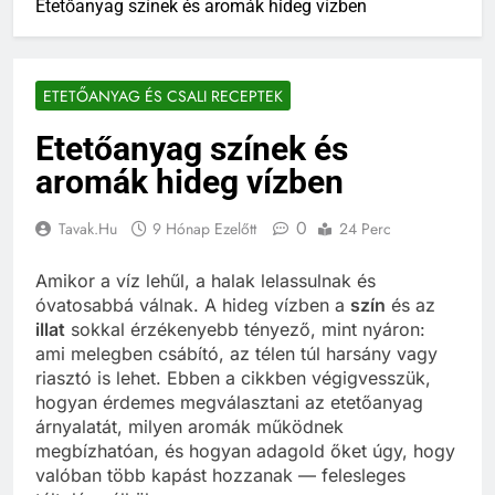
Etetőanyag színek és aromák hideg vízben
ETETŐANYAG ÉS CSALI RECEPTEK
Etetőanyag színek és
aromák hideg vízben
0
Tavak.hu
9 Hónap Ezelőtt
24 Perc
Amikor a víz lehűl, a halak lelassulnak és
óvatosabbá válnak. A hideg vízben a
szín
és az
illat
sokkal érzékenyebb tényező, mint nyáron:
ami melegben csábító, az télen túl harsány vagy
riasztó is lehet. Ebben a cikkben végigvesszük,
hogyan érdemes megválasztani az etetőanyag
árnyalatát, milyen aromák működnek
megbízhatóan, és hogyan adagold őket úgy, hogy
valóban több kapást hozzanak — felesleges