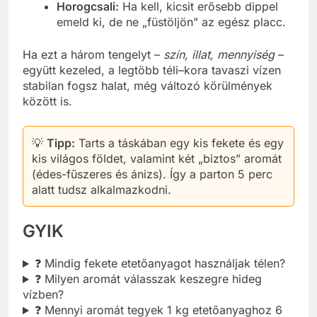
Horogcsali:
Ha kell, kicsit erősebb dippel
emeld ki, de ne „füstöljön” az egész placc.
Ha ezt a három tengelyt –
szín, illat, mennyiség
–
együtt kezeled, a legtöbb téli–kora tavaszi vízen
stabilan fogsz halat, még változó körülmények
között is.
💡
Tipp:
Tarts a táskában egy kis fekete és egy
kis világos földet, valamint két „biztos” aromát
(édes-fűszeres és ánizs). Így a parton 5 perc
alatt tudsz alkalmazkodni.
GYIK
❓ Mindig fekete etetőanyagot használjak télen?
❓ Milyen aromát válasszak keszegre hideg
vízben?
❓ Mennyi aromát tegyek 1 kg etetőanyaghoz 6