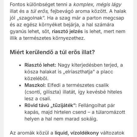
Fontos különbséget tenni a
komplex, mégis lágy
illat és a
túl erős
, fejbevágó aroma között. A halak
jól „szagolnak”. Ha a szag már a parton megcsap
és az egész környéket bejárja, a hal számára
gyanús lehet, sőt,
riasztó jelzés
is lehet, mert nem
illik a természetes környezethez.
Miért kerülendő a túl erős illat?
Riasztó lehet:
Nagy kiterjedésben terjed, a
kósza halakat is „elriaszthatja” a placc
közeléből.
Maszkol:
Elfedi a természetes csalik
(csonti, giliszta) illatát, így kevésbé hiteles
lesz a csali.
Rövid távú „tűzijáték”:
Fellángolhat pár
kapás, majd hirtelen csend – a túlaromázott
helyen a hal nem marad sokáig.
Az aromák közül a
liquid, vízoldékony
változatok