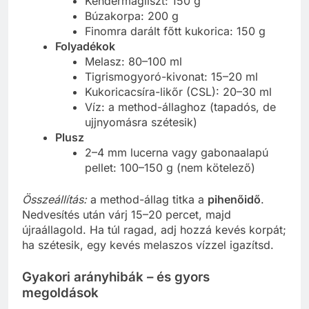
Kendermagliszt: 150 g
Búzakorpa: 200 g
Finomra darált főtt kukorica: 150 g
Folyadékok
Melasz: 80–100 ml
Tigrismogyoró-kivonat: 15–20 ml
Kukoricacsíra-likőr (CSL): 20–30 ml
Víz: a method-állaghoz (tapadós, de
ujjnyomásra szétesik)
Plusz
2–4 mm lucerna vagy gabonaalapú
pellet: 100–150 g (nem kötelező)
Összeállítás:
a method-állag titka a
pihenőidő
.
Nedvesítés után várj 15–20 percet, majd
újraállagold. Ha túl ragad, adj hozzá kevés korpát;
ha szétesik, egy kevés melaszos vízzel igazítsd.
Gyakori arányhibák – és gyors
megoldások