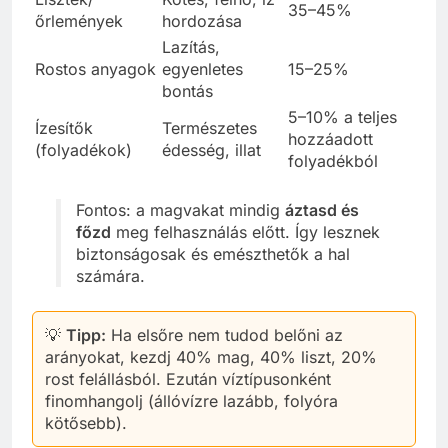
35–45%
őrlemények
hordozása
Lazítás,
Rostos anyagok
egyenletes
15–25%
bontás
5–10% a teljes
Ízesítők
Természetes
hozzáadott
(folyadékok)
édesség, illat
folyadékból
Fontos: a magvakat mindig
áztasd és
főzd
meg felhasználás előtt. Így lesznek
biztonságosak és emészthetők a hal
számára.
💡
Tipp:
Ha elsőre nem tudod belőni az
arányokat, kezdj 40% mag, 40% liszt, 20%
rost felállásból. Ezután víztípusonként
finomhangolj (állóvízre lazább, folyóra
kötősebb).