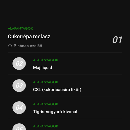
ALAPANYAGOK
Cukorrépa melasz
01
9 hónap ezelőtt
ALAPANYAGOK
02
Máj liquid
ALAPANYAGOK
03
CSL (kukoricacsíra likőr)
ALAPANYAGOK
04
Tigrismogyoró kivonat
ALAPANYAGOK
05