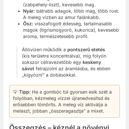
(zabpehely-liszt), kevesebb mag.
Nyár:
bátrabb adagok, több mag, több rost.
A meleg vízben az amur falánkabb.
Ősz:
visszafogott édesség, tartalmasabb
magok (tigrismogyoró, kukorica), kevesebb
aroma, természetesebb profil.
Állóvízen működik a
pontszerű etetés
(kis területre koncentrálva), míg folyón
sokszor célravezetőbb egy
keskeny
sávot
felrajzolni az áramlásba, és ebben
„kígyózni” a dobásokkal.
💡
Tipp:
Ha a gombóc túl gyorsan esik szét a
folyóban, kézmeleg vízzel újranedvesítsd és
erősebben tömöríts. A meleg víz aktiválja a
melaszt, jobban „összeragasztja” a mixet.
Összegzés – kéznél a növényi