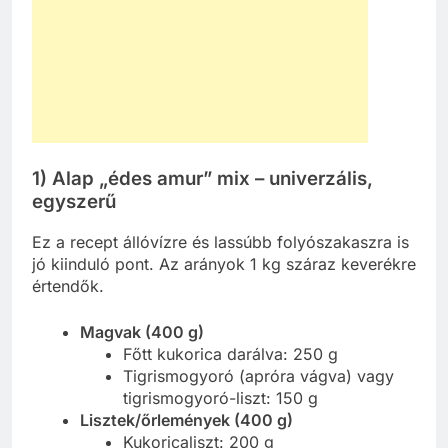
1) Alap „édes amur” mix – univerzális,
egyszerű
Ez a recept állóvízre és lassúbb folyószakaszra is
jó kiinduló pont. Az arányok 1 kg száraz keverékre
értendők.
Magvak (400 g)
Főtt kukorica darálva: 250 g
Tigrismogyoró (apróra vágva) vagy
tigrismogyoró-liszt: 150 g
Lisztek/őrlemények (400 g)
Kukoricaliszt: 200 g