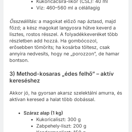
Kukoricacsíra-likőr (CSL): 40 ml
Víz: 460–560 ml a célállagig
Összeállítás:
a magokat előző nap áztasd, majd
főzd; a kész magokat langyosra hűtve keverd a
lisztes, rostos résszel. A folyadékkeveréket több
részletben add hozzá. Ha gombócozol,
erősebben tömöríts; ha kosárba töltesz, csak
annyira nedvesíts, hogy ne „porozzon”, de hamar
bontson.
3) Method-kosaras „édes felhő” – aktív
kereséshez
Akkor jó, ha gyorsan akarsz szelektálni amurra, és
aktívan keresed a halat több dobással.
Száraz alap (1 kg)
Kukoricaliszt: 300 g
Zabpehely-liszt: 200 g