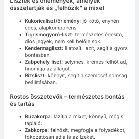
Lisztek és őrlemények, amelyek
összetartják és „felhőzik” a mixet
Kukoricaliszt/őrlemény
: jó kötő, enyhén
édes, alapkomponens.
Tigrismogyoró-liszt
: természetes édesítő,
diós jegyek; nem kell belőle sok.
Kendermagliszt
: illatosít, lazít, segít a gyors
bontásban.
Zabpehely-liszt
: selymes, krémes felhőt ad,
finomítja az állagot.
Rizsliszt
: könnyít, segít a szemcsefinomság
beállításában.
Rostos összetevők – természetes bontás
és tartás
Búzakorpa
: lazítja a mixet, könnyű, mégis
tápláló.
Zabkorpa
: felhősít, megfogja a folyadékot,
fokozatosan adja le az ízeket.