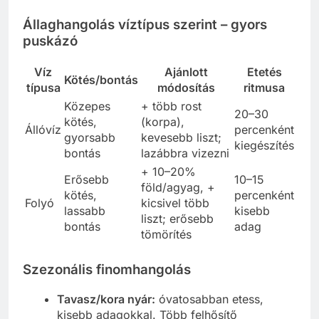
Állaghangolás víztípus szerint – gyors
puskázó
Víz
Ajánlott
Etetés
Kötés/bontás
típusa
módosítás
ritmusa
Közepes
+ több rost
20–30
kötés,
(korpa),
Állóvíz
percenként
gyorsabb
kevesebb liszt;
kiegészítés
bontás
lazábbra vizezni
+ 10–20%
Erősebb
10–15
föld/agyag, +
kötés,
percenként
Folyó
kicsivel több
lassabb
kisebb
liszt; erősebb
bontás
adag
tömörítés
Szezonális finomhangolás
Tavasz/kora nyár:
óvatosabban etess,
kisebb adagokkal. Több felhősítő