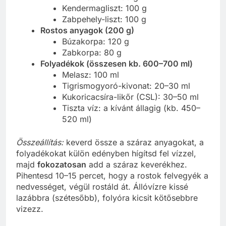
Kendermagliszt: 100 g
Zabpehely-liszt: 100 g
Rostos anyagok (200 g)
Búzakorpa: 120 g
Zabkorpa: 80 g
Folyadékok (összesen kb. 600–700 ml)
Melasz: 100 ml
Tigrismogyoró-kivonat: 20–30 ml
Kukoricacsíra-likőr (CSL): 30–50 ml
Tiszta víz: a kívánt állagig (kb. 450–
520 ml)
Összeállítás:
keverd össze a száraz anyagokat, a
folyadékokat külön edényben hígítsd fel vízzel,
majd
fokozatosan
add a száraz keverékhez.
Pihentesd 10–15 percet, hogy a rostok felvegyék a
nedvességet, végül rostáld át. Állóvízre kissé
lazábbra (szétesőbb), folyóra kicsit kötősebbre
vizezz.