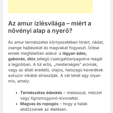
Az amur ízlésvilága – miért a
növényi alap a nyerő?
Az amur természetes környezetében hínárt, nádat,
zsenge hajtásokat és magvakat fogyaszt. Ízlése
ennek megfelelően alakul: a
lágyan édes,
gabonás, diós
jellegű csalogatóanyagokra reagál
a legjobban. A túl erős, „mesterséges” aromák,
vagy az állati eredetű, olajos, halszagú keverékek
sokszor inkább elriasztják. A cél tehát egy olyan
mix, amely:
Természetes édeskés
– melasszal, mézzel
vagy tigrismogyoró-kivonattal.
Magvas és ropogós
– hogy a halak
elidőzzenek az etetésen.