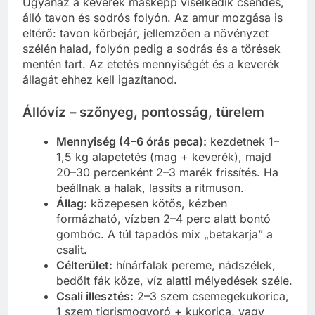
Ugyanaz a keverék másképp viselkedik csendes,
álló tavon és sodrós folyón. Az amur mozgása is
eltérő: tavon körbejár, jellemzően a növényzet
szélén halad, folyón pedig a sodrás és a törések
mentén tart. Az etetés mennyiségét és a keverék
állagát ehhez kell igazítanod.
Állóvíz – szőnyeg, pontosság, türelem
Mennyiség (4–6 órás peca):
kezdetnek 1–
1,5 kg alapetetés (mag + keverék), majd
20–30 percenként 2–3 marék frissítés. Ha
beállnak a halak, lassíts a ritmuson.
Állag:
közepesen kötős, kézben
formázható, vízben 2–4 perc alatt bontó
gombóc. A túl tapadós mix „betakarja” a
csalit.
Célterület:
hínárfalak pereme, nádszélek,
bedőlt fák köze, víz alatti mélyedések széle.
Csali illesztés:
2–3 szem csemegekukorica,
1 szem tigrismogyoró + kukorica, vagy