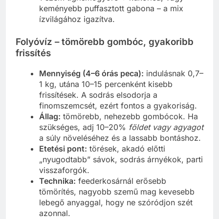
keményebb puffasztott gabona – a mix
ízvilágához igazítva.
Folyóvíz – tömörebb gombóc, gyakoribb
frissítés
Mennyiség (4–6 órás peca):
indulásnak 0,7–
1 kg, utána 10–15 percenként kisebb
frissítések. A sodrás elsodorja a
finomszemcsét, ezért fontos a gyakoriság.
Állag:
tömörebb, nehezebb gombócok. Ha
szükséges, adj 10–20%
földet vagy agyagot
a súly növeléséhez és a lassabb bontáshoz.
Etetési pont:
törések, akadó előtti
„nyugodtabb” sávok, sodrás árnyékok, parti
visszaforgók.
Technika:
feederkosárnál erősebb
tömörítés, nagyobb szemű mag kevesebb
lebegő anyaggal, hogy ne szóródjon szét
azonnal.