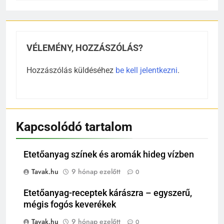
VÉLEMÉNY, HOZZÁSZÓLÁS?
Hozzászólás küldéséhez
be kell jelentkezni
.
Kapcsolódó tartalom
Etetőanyag színek és aromák hideg vízben
Tavak.hu
9 hónap ezelőtt
0
Etetőanyag-receptek kárászra – egyszerű,
mégis fogós keverékek
Tavak.hu
9 hónap ezelőtt
0