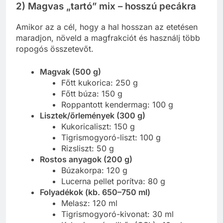
2) Magvas „tartó” mix – hosszú pecákra
Amikor az a cél, hogy a hal hosszan az etetésen
maradjon, növeld a magfrakciót és használj több
ropogós összetevőt.
Magvak (500 g)
Főtt kukorica: 250 g
Főtt búza: 150 g
Roppantott kendermag: 100 g
Lisztek/őrlemények (300 g)
Kukoricaliszt: 150 g
Tigrismogyoró-liszt: 100 g
Rizsliszt: 50 g
Rostos anyagok (200 g)
Búzakorpa: 120 g
Lucerna pellet porítva: 80 g
Folyadékok (kb. 650–750 ml)
Melasz: 120 ml
Tigrismogyoró-kivonat: 30 ml