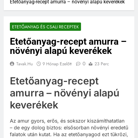
Etetőanyag-recept amurra – növényi alapú keverékek
ETETŐANYAG ÉS CSALI RECEPTEK
Etetőanyag-recept amurra –
növényi alapú keverékek
0
Tavak.hu
9 Hónap Ezelőtt
23 Perc
Etetőanyag-recept
amurra – növényi alapú
keverékek
Az amur gyors, erős, és sokszor kiszámíthatatlan
– de egy dolog biztos: elsősorban növényi eredetű
falatok után kutat. Ha az etetőanyagod ezt tükrözi,