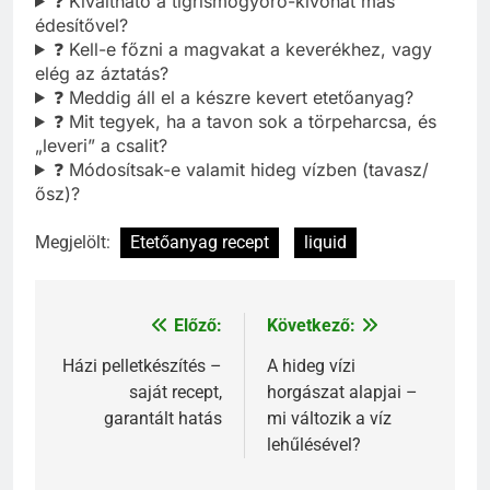
❓ Kiváltható a tigrismogyoró-kivonat más
édesítővel?
❓ Kell-e főzni a magvakat a keverékhez, vagy
elég az áztatás?
❓ Meddig áll el a készre kevert etetőanyag?
❓ Mit tegyek, ha a tavon sok a törpeharcsa, és
„leveri” a csalit?
❓ Módosítsak-e valamit hideg vízben (tavasz/
ősz)?
Megjelölt:
Etetőanyag recept
liquid
Előző:
Következő:
Bejegyzés
navigáció
Házi pelletkészítés –
A hideg vízi
saját recept,
horgászat alapjai –
garantált hatás
mi változik a víz
lehűlésével?