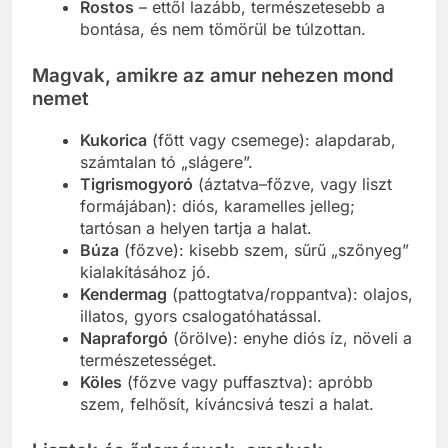
Rostos
– ettől lazább, természetesebb a
bontása, és nem tömörül be túlzottan.
Magvak, amikre az amur nehezen mond
nemet
Kukorica
(főtt vagy csemege): alapdarab,
számtalan tó „slágere”.
Tigrismogyoró
(áztatva–főzve, vagy liszt
formájában): diós, karamelles jelleg;
tartósan a helyen tartja a halat.
Búza
(főzve): kisebb szem, sűrű „szőnyeg”
kialakításához jó.
Kendermag
(pattogtatva/roppantva): olajos,
illatos, gyors csalogatóhatással.
Napraforgó
(őrölve): enyhe diós íz, növeli a
természetességet.
Köles
(főzve vagy puffasztva): apróbb
szem, felhősít, kíváncsivá teszi a halat.