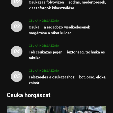
02
Csukázás folyóvízen – sodrás, medertörések,
visszaforgók kihasználása
CSUKA HORGÁSZATA
03
Csuka – a ragadozó viselkedésének
megértése a siker kulcsa
CSUKA HORGÁSZATA
04
Téli csukázás jégen – biztonság, technika és
taktika
CSUKA HORGÁSZATA
05
Felszerelés a csukázáshoz – bot, orsó, előke,
zsinór
Csuka horgászat