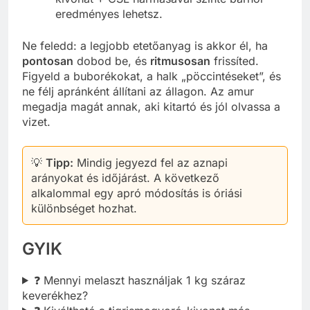
eredményes lehetsz.
Ne feledd: a legjobb etetőanyag is akkor él, ha
pontosan
dobod be, és
ritmusosan
frissíted.
Figyeld a buborékokat, a halk „pöccintéseket”, és
ne félj apránként állítani az állagon. Az amur
megadja magát annak, aki kitartó és jól olvassa a
vizet.
💡
Tipp:
Mindig jegyezd fel az aznapi
arányokat és időjárást. A következő
alkalommal egy apró módosítás is óriási
különbséget hozhat.
GYIK
❓ Mennyi melaszt használjak 1 kg száraz
keverékhez?