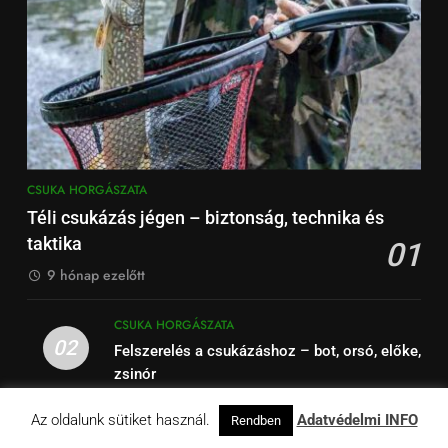
CSUKA HORGÁSZATA
Téli csukázás jégen – biztonság, technika és
taktika
01
9 hónap ezelőtt
CSUKA HORGÁSZATA
02
Felszerelés a csukázáshoz – bot, orsó, előke,
zsinór
Az oldalunk sütiket használ.
Adatvédelmi INFO
Rendben
CSUKA HORGÁSZATA
03