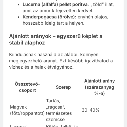
Lucerna (alfalfa) pellet porítva
: „zöld” illat,
amit az amur kifejezetten kedvel.
Kenderpogácsa (őrölve)
: enyhén olajos,
hosszabb ideig tart a helyen.
Ajánlott arányok – egyszerű képlet a
stabil alaphoz
Kiindulásnak használd az alábbi, könnyen
megjegyezhető arányt. Ezt később igazíthatod a
vízhez és a halak étvágyához.
Ajánlott arány
Összetevő-
Szerep
(szárazanyag
csoport
%-a)
Tartás,
Magvak
„rágcsa”,
30–40%
(főtt/roppantott)
természetes
szemcse
Lisztek/
Kötés, felhő, íz