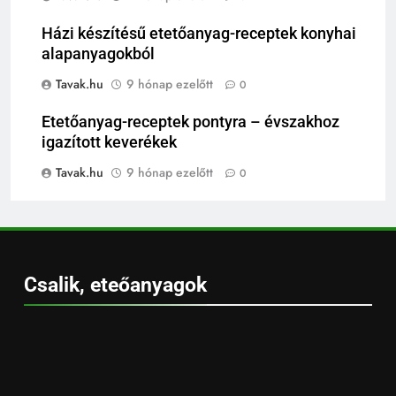
Házi készítésű etetőanyag-receptek konyhai
alapanyagokból
Tavak.hu
9 hónap ezelőtt
0
Etetőanyag-receptek pontyra – évszakhoz
igazított keverékek
Tavak.hu
9 hónap ezelőtt
0
Csalik, eteőanyagok