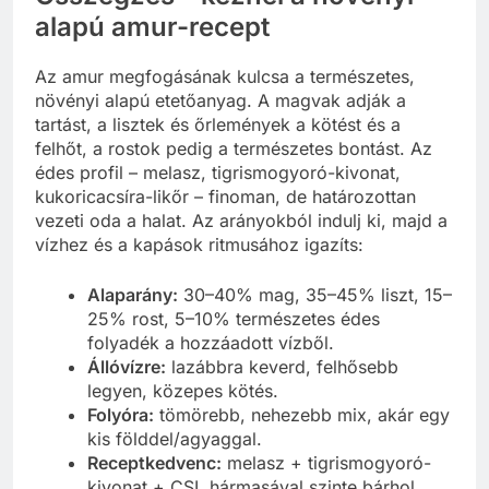
alapú amur-recept
Az amur megfogásának kulcsa a természetes,
növényi alapú etetőanyag. A magvak adják a
tartást, a lisztek és őrlemények a kötést és a
felhőt, a rostok pedig a természetes bontást. Az
édes profil – melasz, tigrismogyoró-kivonat,
kukoricacsíra-likőr – finoman, de határozottan
vezeti oda a halat. Az arányokból indulj ki, majd a
vízhez és a kapások ritmusához igazíts:
Alaparány:
30–40% mag, 35–45% liszt, 15–
25% rost, 5–10% természetes édes
folyadék a hozzáadott vízből.
Állóvízre:
lazábbra keverd, felhősebb
legyen, közepes kötés.
Folyóra:
tömörebb, nehezebb mix, akár egy
kis földdel/agyaggal.
Receptkedvenc:
melasz + tigrismogyoró-
kivonat + CSL hármasával szinte bárhol