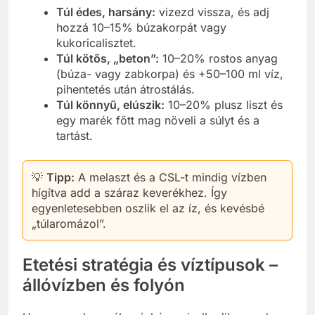
Túl édes, harsány:
vizezd vissza, és adj
hozzá 10–15% búzakorpát vagy
kukoricalisztet.
Túl kötős, „beton”:
10–20% rostos anyag
(búza- vagy zabkorpa) és +50–100 ml víz,
pihentetés után átrostálás.
Túl könnyű, elúszik:
10–20% plusz liszt és
egy marék főtt mag növeli a súlyt és a
tartást.
💡
Tipp:
A melaszt és a CSL-t mindig vízben
hígítva add a száraz keverékhez. Így
egyenletesebben oszlik el az íz, és kevésbé
„túlaromázol”.
Etetési stratégia és víztípusok –
állóvízben és folyón