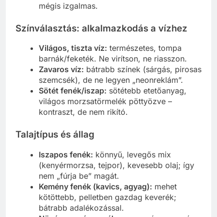
mégis izgalmas.
Színválasztás: alkalmazkodás a vízhez
Világos, tiszta víz:
természetes, tompa
barnák/feketék. Ne virítson, ne riasszon.
Zavaros víz:
bátrabb színek (sárgás, pirosas
szemcsék), de ne legyen „neonreklám”.
Sötét fenék/iszap:
sötétebb etetőanyag,
világos morzsatörmelék pöttyözve –
kontraszt, de nem rikító.
Talajtípus és állag
Iszapos fenék:
könnyű, levegős mix
(kenyérmorzsa, tejpor), kevesebb olaj; így
nem „fúrja be” magát.
Kemény fenék (kavics, agyag):
mehet
kötöttebb, pelletben gazdag keverék;
bátrabb adalékozással.