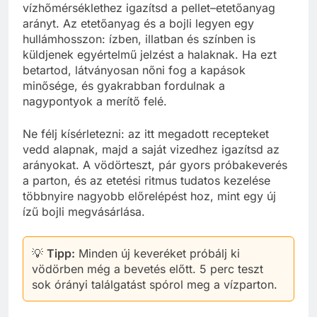
vízhőmérséklethez igazítsd a pellet–etetőanyag
arányt. Az etetőanyag és a bojli legyen egy
hullámhosszon: ízben, illatban és színben is
küldjenek egyértelmű jelzést a halaknak. Ha ezt
betartod, látványosan nőni fog a kapások
minősége, és gyakrabban fordulnak a
nagypontyok a merítő felé.
Ne félj kísérletezni: az itt megadott recepteket
vedd alapnak, majd a saját vizedhez igazítsd az
arányokat. A vödörteszt, pár gyors próbakeverés
a parton, és az etetési ritmus tudatos kezelése
többnyire nagyobb előrelépést hoz, mint egy új
ízű bojli megvásárlása.
💡
Tipp:
Minden új keveréket próbálj ki
vödörben még a bevetés előtt. 5 perc teszt
sok órányi találgatást spórol meg a vízparton.