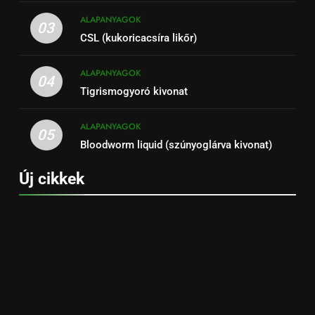
ALAPANYAGOK
03
CSL (kukoricacsíra likőr)
ALAPANYAGOK
04
Tigrismogyoró kivonat
ALAPANYAGOK
05
Bloodworm liquid (szúnyoglárva kivonat)
Új cikkek