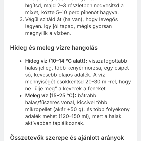
hígítsd, majd 2–3 részletben nedvesítsd a
mixet, közte 5–10 perc pihenőt hagyva.
Végül szitáld át (ha van), hogy levegős
legyen. Így jól tapad, mégis gyorsan
megnyílik a vízben.
Hideg és meleg vízre hangolás
Hideg víz (10–14 °C alatt):
visszafogottabb
halas jelleg, több kenyérmorzsa, egy csipet
só, kevesebb olajos adalék. A víz
mennyiségét csökkentsd 20–30 ml-rel, hogy
ne „ülje meg” a keverék a feneket.
Meleg víz (15–25 °C):
bátrabb
halas/fűszeres vonal, kicsivel több
mikropellet (akár +50 g), és több folyékony
adalék mehet (120–150 ml), mert a halak
aktívabban táplálkoznak.
Összetevők szerepe és ajánlott arányok