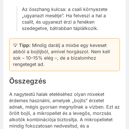
Az összhang kulcsa: a csali környezete
„ugyanazt mesélje”. Ha felveszi a hal a
csalit, és ugyanezt érzi a fenéken
szedegetve, bátrabban táplálkozik.
💡
Tipp:
Mindig darálj a mixbe egy keveset
abból a bojlijból, amivel horgászol. Nem kell
sok – 10–15% elég –, de a bizalomhoz
rengeteget ad.
Összegzés
A nagytestű halak etetéséhez olyan mixeket
érdemes használni, amelyek „bojlis” érzetet
adnak, mégis gyorsan megnyílnak a vízben. Ezt az
őrölt bojli, a mikropellet és a levegős, morzsás
alkotók kombinációja biztosítja. A mikropelletet
mindig fokozatosan nedvesítsd, és a