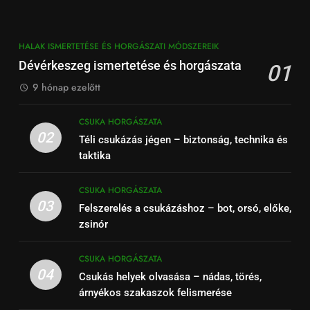
HALAK ISMERTETÉSE ÉS HORGÁSZATI MÓDSZEREIK
Dévérkeszeg ismertetése és horgászata
01
9 hónap ezelőtt
CSUKA HORGÁSZATA
02
Téli csukázás jégen – biztonság, technika és
taktika
CSUKA HORGÁSZATA
03
Felszerelés a csukázáshoz – bot, orsó, előke,
zsinór
CSUKA HORGÁSZATA
04
Csukás helyek olvasása – nádas, törés,
árnyékos szakaszok felismerése