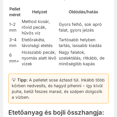
Pellet
Helyzet
Oldódás/hatás
méret
Method kosár,
1–2
Gyors felhő, sok apró
rövid pecák,
mm
falat, gyors jelzés
hűvös víz
3–4
Etetőrakéta,
Tartósabb helyben
mm
távolsági etetés
tartás, lassabb kiadás
Hosszabb pecák,
Nagy falatok,
6
nyomás alatt lévő
szelektálás, ritkább, de
mm+
vizek
minőségibb kapás
💡
Tipp:
A pelletet sose áztasd túl. Inkább több
körben nedvesíts, és hagyd pihenni – így kívül
puha, belül feszes marad, és szépen dolgozik
a vízben.
Etetőanyag és bojli összhangja: