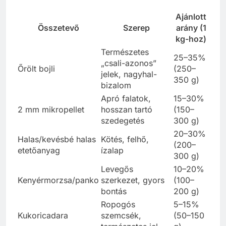
Ajánlott
Összetevő
Szerep
arány (1
kg-hoz)
Természetes
25–35%
„csali-azonos”
Őrölt bojli
(250–
jelek, nagyhal-
350 g)
bizalom
Apró falatok,
15–30%
2 mm mikropellet
hosszan tartó
(150–
szedegetés
300 g)
20–30%
Halas/kevésbé halas
Kötés, felhő,
(200–
etetőanyag
ízalap
300 g)
Levegős
10–20%
Kenyérmorzsa/panko
szerkezet, gyors
(100–
bontás
200 g)
Ropogós
5–15%
Kukoricadara
szemcsék,
(50–150