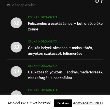
9 hónap ezelőtt
CSUKA HORGÁSZATA
02
Felszerelés a csukázáshoz – bot, orsó, előke,
zsinór
CSUKA HORGÁSZATA
03
Csukás helyek olvasása – nádas, törés,
árnyékos szakaszok felismerése
CSUKA HORGÁSZATA
04
Csukázás folyóvízen – sodrás, medertörések,
visszaforgók kihasználása
CSUKA HORGÁSZATA
05
Csuka – a ragadozó viselkedésének
megértése a siker kulcsa
Az oldalunk sütiket használ.
Adatvédelmi INFO
Rendben