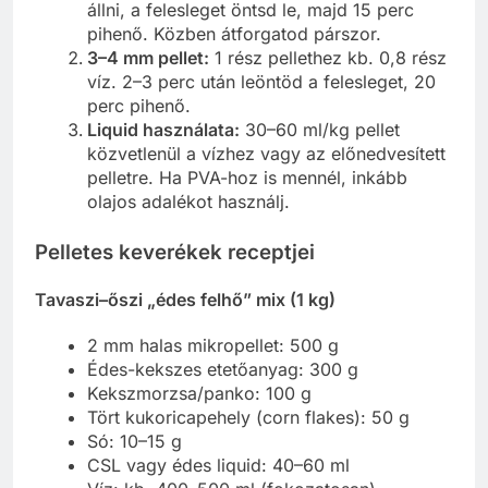
állni, a felesleget öntsd le, majd 15 perc
pihenő. Közben átforgatod párszor.
3–4 mm pellet:
1 rész pellethez kb. 0,8 rész
víz. 2–3 perc után leöntöd a felesleget, 20
perc pihenő.
Liquid használata:
30–60 ml/kg pellet
közvetlenül a vízhez vagy az előnedvesített
pelletre. Ha PVA-hoz is mennél, inkább
olajos adalékot használj.
Pelletes keverékek receptjei
Tavaszi–őszi „édes felhő” mix (1 kg)
2 mm halas mikropellet: 500 g
Édes-kekszes etetőanyag: 300 g
Kekszmorzsa/panko: 100 g
Tört kukoricapehely (corn flakes): 50 g
Só: 10–15 g
CSL vagy édes liquid: 40–60 ml