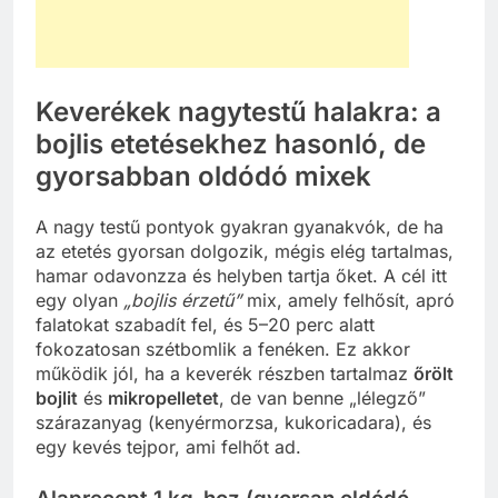
Keverékek nagytestű halakra: a
bojlis etetésekhez hasonló, de
gyorsabban oldódó mixek
A nagy testű pontyok gyakran gyanakvók, de ha
az etetés gyorsan dolgozik, mégis elég tartalmas,
hamar odavonzza és helyben tartja őket. A cél itt
egy olyan
„bojlis érzetű”
mix, amely felhősít, apró
falatokat szabadít fel, és 5–20 perc alatt
fokozatosan szétbomlik a fenéken. Ez akkor
működik jól, ha a keverék részben tartalmaz
őrölt
bojlit
és
mikropelletet
, de van benne „lélegző”
szárazanyag (kenyérmorzsa, kukoricadara), és
egy kevés tejpor, ami felhőt ad.