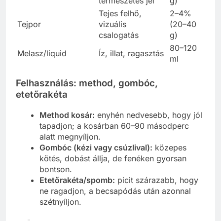
természetes jel
g)
Tejes felhő,
2–4%
Tejpor
vizuális
(20–40
csalogatás
g)
80–120
Melasz/liquid
Íz, illat, ragasztás
ml
Felhasználás: method, gombóc,
etetőrakéta
Method kosár:
enyhén nedvesebb, hogy jól
tapadjon; a kosárban 60–90 másodperc
alatt megnyíljon.
Gombóc (kézi vagy csúzlival):
közepes
kötés, dobást állja, de fenéken gyorsan
bontson.
Etetőrakéta/spomb:
picit szárazabb, hogy
ne ragadjon, a becsapódás után azonnal
szétnyíljon.