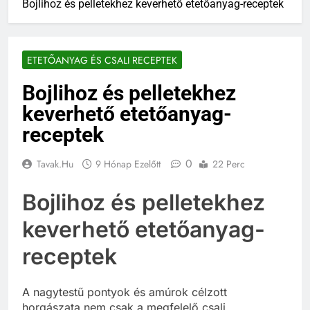
Bojlihoz és pelletekhez keverhető etetőanyag-receptek
ETETŐANYAG ÉS CSALI RECEPTEK
Bojlihoz és pelletekhez
keverhető etetőanyag-
receptek
0
Tavak.hu
9 Hónap Ezelőtt
22 Perc
Bojlihoz és pelletekhez
keverhető etetőanyag-
receptek
A nagytestű pontyok és amúrok célzott
horgászata nem csak a megfelelő csali