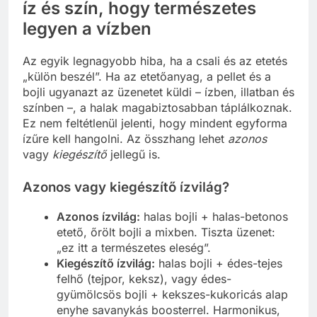
íz és szín, hogy természetes
legyen a vízben
Az egyik legnagyobb hiba, ha a csali és az etetés
„külön beszél”. Ha az etetőanyag, a pellet és a
bojli ugyanazt az üzenetet küldi – ízben, illatban és
színben –, a halak magabiztosabban táplálkoznak.
Ez nem feltétlenül jelenti, hogy mindent egyforma
ízűre kell hangolni. Az összhang lehet
azonos
vagy
kiegészítő
jellegű is.
Azonos vagy kiegészítő ízvilág?
Azonos ízvilág:
halas bojli + halas-betonos
etető, őrölt bojli a mixben. Tiszta üzenet:
„ez itt a természetes eleség”.
Kiegészítő ízvilág:
halas bojli + édes-tejes
felhő (tejpor, keksz), vagy édes-
gyümölcsös bojli + kekszes-kukoricás alap
enyhe savanykás boosterrel. Harmonikus,