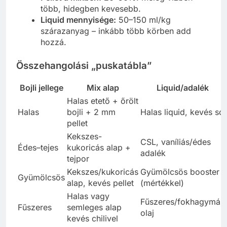
több, hidegben kevesebb.
Liquid mennyisége:
50–150 ml/kg
szárazanyag – inkább több körben add
hozzá.
Összehangolási „puskatábla”
Bojli jellege
Mix alap
Liquid/adalék
Halas etető + őrölt
Halas
bojli + 2 mm
Halas liquid, kevés só
pellet
Kekszes-
CSL, vaníliás/édes
Édes–tejes
kukoricás alap +
adalék
tejpor
Kekszes/kukoricás
Gyümölcsös booster
Gyümölcsös
alap, kevés pellet
(mértékkel)
Halas vagy
Fűszeres/fokhagymás
Fűszeres
semleges alap
olaj
kevés chilivel