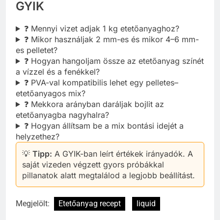
GYIK
❓ Mennyi vizet adjak 1 kg etetőanyaghoz?
❓ Mikor használjak 2 mm-es és mikor 4–6 mm-
es pelletet?
❓ Hogyan hangoljam össze az etetőanyag színét
a vízzel és a fenékkel?
❓ PVA-val kompatibilis lehet egy pelletes–
etetőanyagos mix?
❓ Mekkora arányban daráljak bojlit az
etetőanyagba nagyhalra?
❓ Hogyan állítsam be a mix bontási idejét a
helyzethez?
💡
Tipp:
A GYIK-ban leírt értékek irányadók. A
saját vizeden végzett gyors próbákkal
pillanatok alatt megtalálod a legjobb beállítást.
Megjelölt:
Etetőanyag recept
liquid