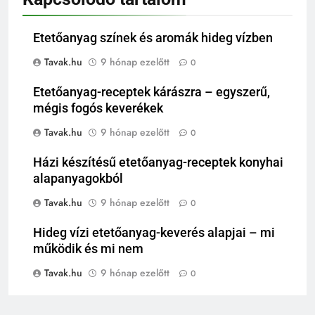
Etetőanyag színek és aromák hideg vízben
Tavak.hu
9 hónap ezelőtt
0
Etetőanyag-receptek kárászra – egyszerű,
mégis fogós keverékek
Tavak.hu
9 hónap ezelőtt
0
Házi készítésű etetőanyag-receptek konyhai
alapanyagokból
Tavak.hu
9 hónap ezelőtt
0
Hideg vízi etetőanyag-keverés alapjai – mi
működik és mi nem
Tavak.hu
9 hónap ezelőtt
0