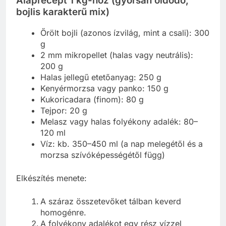
Alaprecept 1 kg-hoz (gyorsan oldódó,
bojlis karakterű mix)
Őrölt bojli (azonos ízvilág, mint a csali): 300
g
2 mm mikropellet (halas vagy neutrális):
200 g
Halas jellegű etetőanyag: 250 g
Kenyérmorzsa vagy panko: 150 g
Kukoricadara (finom): 80 g
Tejpor: 20 g
Melasz vagy halas folyékony adalék: 80–
120 ml
Víz: kb. 350–450 ml (a nap melegétől és a
morzsa szívóképességétől függ)
Elkészítés menete:
A száraz összetevőket tálban keverd
homogénre.
A folyékony adalékot egy rész vízzel