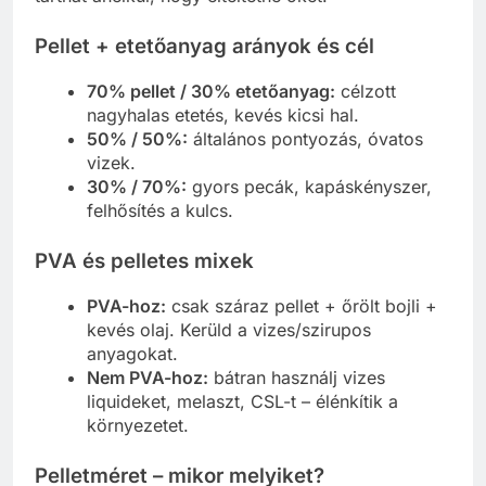
Pellet + etetőanyag arányok és cél
70% pellet / 30% etetőanyag:
célzott
nagyhalas etetés, kevés kicsi hal.
50% / 50%:
általános pontyozás, óvatos
vizek.
30% / 70%:
gyors pecák, kapáskényszer,
felhősítés a kulcs.
PVA és pelletes mixek
PVA-hoz:
csak száraz pellet + őrölt bojli +
kevés olaj. Kerüld a vizes/szirupos
anyagokat.
Nem PVA-hoz:
bátran használj vizes
liquideket, melaszt, CSL-t – élénkítik a
környezetet.
Pelletméret – mikor melyiket?