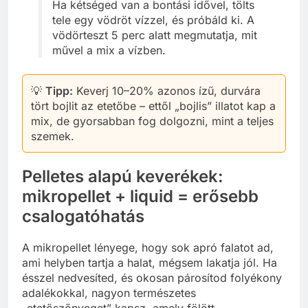
Ha kétséged van a bontási idővel, tölts
tele egy vödröt vízzel, és próbáld ki. A
vödörteszt 5 perc alatt megmutatja, mit
művel a mix a vízben.
💡
Tipp:
Keverj 10–20% azonos ízű, durvára
tört bojlit az etetőbe – ettől „bojlis” illatot kap a
mix, de gyorsabban fog dolgozni, mint a teljes
szemek.
Pelletes alapú keverékek:
mikropellet + liquid = erősebb
csalogatóhatás
A mikropellet lényege, hogy sok apró falatot ad,
ami helyben tartja a halat, mégsem lakatja jól. Ha
ésszel nedvesíted, és okosan párosítod folyékony
adalékokkal, nagyon természetes
„etetőszőnyeget” kapsz, amely fölött