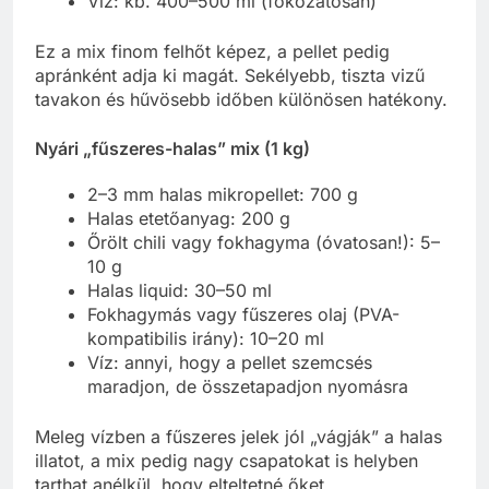
Víz: kb. 400–500 ml (fokozatosan)
Ez a mix finom felhőt képez, a pellet pedig
apránként adja ki magát. Sekélyebb, tiszta vizű
tavakon és hűvösebb időben különösen hatékony.
Nyári „fűszeres-halas” mix (1 kg)
2–3 mm halas mikropellet: 700 g
Halas etetőanyag: 200 g
Őrölt chili vagy fokhagyma (óvatosan!): 5–
10 g
Halas liquid: 30–50 ml
Fokhagymás vagy fűszeres olaj (PVA-
kompatibilis irány): 10–20 ml
Víz: annyi, hogy a pellet szemcsés
maradjon, de összetapadjon nyomásra
Meleg vízben a fűszeres jelek jól „vágják” a halas
illatot, a mix pedig nagy csapatokat is helyben
tarthat anélkül, hogy elteltetné őket.