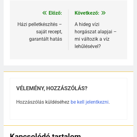
Előző:
Következő:
Bejegyzés
navigáció
Házi pelletkészítés –
A hideg vízi
saját recept,
horgászat alapjai –
garantált hatás
mi változik a víz
lehűlésével?
VÉLEMÉNY, HOZZÁSZÓLÁS?
Hozzászólás küldéséhez
be kell jelentkezni
.
Kapcsolódó tartalom