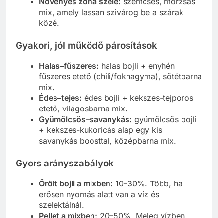
Növényes zóna széle:
szemcsés, morzsás
mix, amely lassan szivárog be a szárak
közé.
Gyakori, jól működő párosítások
Halas–fűszeres:
halas bojli + enyhén
fűszeres etető (chili/fokhagyma), sötétbarna
mix.
Édes–tejes:
édes bojli + kekszes-tejporos
etető, világosbarna mix.
Gyümölcsös–savanykás:
gyümölcsös bojli
+ kekszes-kukoricás alap egy kis
savanykás boosttal, középbarna mix.
Gyors arányszabályok
Őrölt bojli a mixben:
10–30%. Több, ha
erősen nyomás alatt van a víz és
szelektálnál.
Pellet a mixben:
20–50%. Meleg vízben