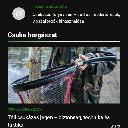
CSUKA HORGÁSZATA
05
Csukázás folyóvízen – sodrás, medertörések,
visszaforgók kihasználása
Csuka horgászat
CSUKA HORGÁSZATA
Téli csukázás jégen – biztonság, technika és
taktika
01