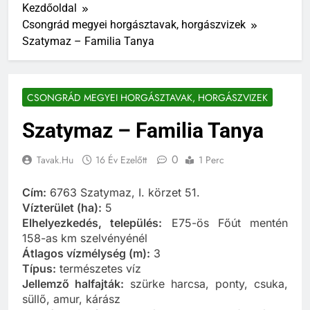
Kezdőoldal
Csongrád megyei horgásztavak, horgászvizek
Szatymaz – Familia Tanya
CSONGRÁD MEGYEI HORGÁSZTAVAK, HORGÁSZVIZEK
Szatymaz – Familia Tanya
0
Tavak.hu
16 Év Ezelőtt
1 Perc
Cím:
6763 Szatymaz, I. körzet 51.
Vízterület (ha):
5
Elhelyezkedés, település:
E75-ös Főút mentén
158-as km szelvényénél
Átlagos vízmélység (m):
3
Típus:
természetes víz
Jellemző halfajták:
szürke harcsa, ponty, csuka,
süllő, amur, kárász