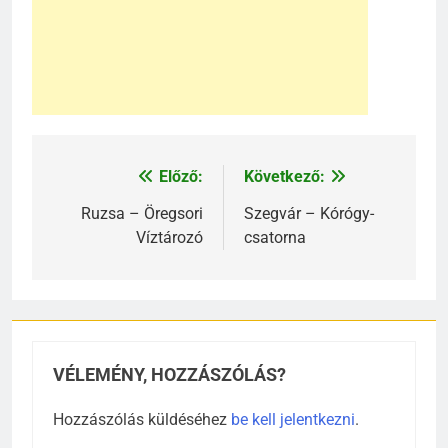
Előző:
Következő:
Bejegyzés
navigáció
Ruzsa – Öregsori
Szegvár – Kórógy-
Víztározó
csatorna
VÉLEMÉNY, HOZZÁSZÓLÁS?
Hozzászólás küldéséhez
be kell jelentkezni
.