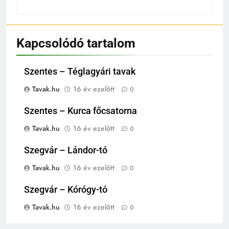
Kapcsolódó tartalom
Szentes – Téglagyári tavak
Tavak.hu
16 év ezelőtt
0
Szentes – Kurca főcsatorna
Tavak.hu
16 év ezelőtt
0
Szegvár – Lándor-tó
Tavak.hu
16 év ezelőtt
0
Szegvár – Kórógy-tó
Tavak.hu
16 év ezelőtt
0