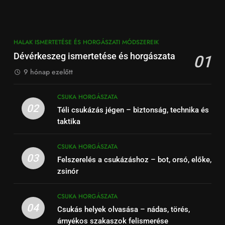
HALAK ISMERTETÉSE ÉS HORGÁSZATI MÓDSZEREIK
Dévérkeszeg ismertetése és horgászata
01
9 hónap ezelőtt
CSUKA HORGÁSZATA
02
Téli csukázás jégen – biztonság, technika és
taktika
CSUKA HORGÁSZATA
03
Felszerelés a csukázáshoz – bot, orsó, előke,
zsinór
CSUKA HORGÁSZATA
04
Csukás helyek olvasása – nádas, törés,
árnyékos szakaszok felismerése