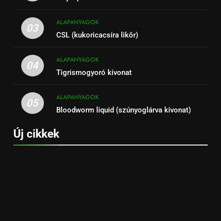
ALAPANYAGOK
03
CSL (kukoricacsíra likőr)
ALAPANYAGOK
04
Tigrismogyoró kivonat
ALAPANYAGOK
05
Bloodworm liquid (szúnyoglárva kivonat)
Új cikkek