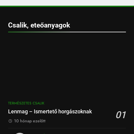
Csalik, eteőanyagok
TERMÉSZETES CSALIK
Lenmag – Ismertető horgászoknak
01
10 hónap ezelőtt