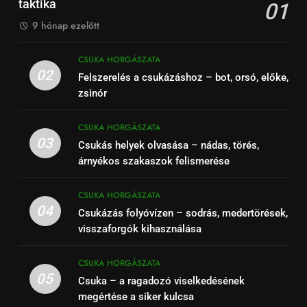
taktika
01
9 hónap ezelőtt
CSUKA HORGÁSZATA
02
Felszerelés a csukázáshoz – bot, orsó, előke,
zsinór
CSUKA HORGÁSZATA
03
Csukás helyek olvasása – nádas, törés,
árnyékos szakaszok felismerése
CSUKA HORGÁSZATA
04
Csukázás folyóvízen – sodrás, medertörések,
visszaforgók kihasználása
CSUKA HORGÁSZATA
05
Csuka – a ragadozó viselkedésének
megértése a siker kulcsa