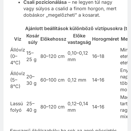
Csali pozicionálása
– ne legyen túl nagy
vagy súlyos a csalid a finom horgon, mert
dobáskor „megelőzheti” a kosarat.
Ajánlott beállítások különböző víztípusokra (tél
Kosár
Előke
Víz
Előkehossz
Horogméret
Meg
súly
vastagság
Állóvíz
Mini
15–
0,10–0,12
(0–
80–120 cm
16–18
eteté
25 g
mm
4°C)
etet
Eny
Állóvíz
20–
nap
(5–
60–100 cm
0,12 mm
14–16
30 g
több
8°C)
moz
Mag
Lassú
25–
0,12–0,14
tarto
80–120 cm
14–16
folyó
40 g
mm
raga
mix
Egyszerű ökölszabály:
ha sok az apró pöccintés,