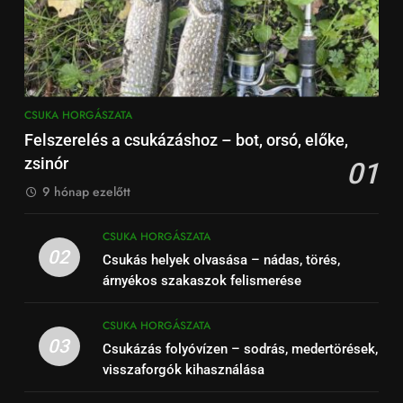
CSUKA HORGÁSZATA
Felszerelés a csukázáshoz – bot, orsó, előke,
zsinór
01
9 hónap ezelőtt
CSUKA HORGÁSZATA
02
Csukás helyek olvasása – nádas, törés,
árnyékos szakaszok felismerése
CSUKA HORGÁSZATA
03
Csukázás folyóvízen – sodrás, medertörések,
visszaforgók kihasználása