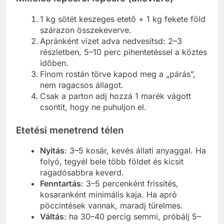
1 kg sötét keszeges etető + 1 kg fekete föld
szárazon összekeverve.
Apránként vizet adva nedvesítsd: 2–3
részletben, 5–10 perc pihentetéssel a köztes
időben.
Finom rostán törve kapod meg a „párás”,
nem ragacsos állagot.
Csak a parton adj hozzá 1 marék vágott
csontit, hogy ne puhuljon el.
Etetési menetrend télen
Nyitás
: 3–5 kosár, kevés állati anyaggal. Ha
folyó, tegyél bele több földet és kicsit
ragadósabbra keverd.
Fenntartás
: 3–5 percenként frissítés,
kosaranként minimális kaja. Ha apró
pöccintések vannak, maradj türelmes.
Váltás
: ha 30–40 percig semmi, próbálj 5–