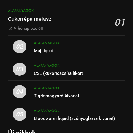
ALAPANYAGOK
Cukorrépa melasz
01
9 hónap ezelőtt
ALAPANYAGOK
02
Máj liquid
ALAPANYAGOK
03
CSL (kukoricacsíra likőr)
ALAPANYAGOK
04
Tigrismogyoró kivonat
ALAPANYAGOK
05
Bloodworm liquid (szúnyoglárva kivonat)
Új cikkek