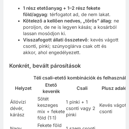
1 rész etetőanyag + 1–2 rész fekete
föld/agyag
: térfogatot ad, de nem lakat.
Kötelező a kellően nedves, „törős” állag
: ne
poroljon, de ne is legyen kásás; a kosárból
lassan mosódjon ki.
Visszafogott állati összetevő
: kevés vágott
csonti, pinki; szúnyoglárva csak ott és
akkor, ahol engedélyezett.
Konkrét, bevált párosítások
Téli csali–etető kombinációk és felhasznál
Etető
Helyzet
Csali
Plusz adalé
keverék
Sötét
Állóvízi
1 pinki + 1
keszeges
Kevés vágott
dévér,
csonti vagy 2
mix + fekete
csonti
kárász
pinki
föld (1:1)
Fekete föld
Nagy
1 szem csonti,