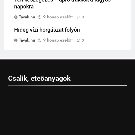
napokra
Tavak.hu
9 hónap ezelőtt
0
Hideg vízi horgászat folyón
Tavak.hu
9 hónap ezelőtt
0
Csalik, eteőanyagok