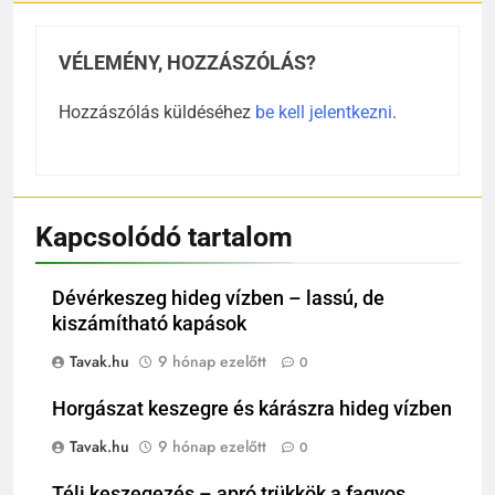
VÉLEMÉNY, HOZZÁSZÓLÁS?
Hozzászólás küldéséhez
be kell jelentkezni
.
Kapcsolódó tartalom
Dévérkeszeg hideg vízben – lassú, de
kiszámítható kapások
Tavak.hu
9 hónap ezelőtt
0
Horgászat keszegre és kárászra hideg vízben
Tavak.hu
9 hónap ezelőtt
0
Téli keszegezés – apró trükkök a fagyos