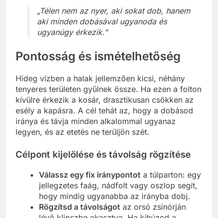
„Télen nem az nyer, aki sokat dob, hanem
aki minden dobásával ugyanoda és
ugyanúgy érkezik.”
Pontosság és ismételhetőség
Hideg vízben a halak jellemzően kicsi, néhány
tenyeres területen gyűlnek össze. Ha ezen a folton
kívülre érkezik a kosár, drasztikusan csökken az
esély a kapásra. A cél tehát az, hogy a dobásod
iránya és távja minden alkalommal ugyanaz
legyen, és az etetés ne terüljön szét.
Célpont kijelölése és távolság rögzítése
Válassz egy fix iránypontot
a túlparton: egy
jellegzetes faág, nádfolt vagy oszlop segít,
hogy mindig ugyanabba az irányba dobj.
Rögzítsd a távolságot
az orsó zsinórján
lévő klipszbe akasztva. Ha kihúzod a