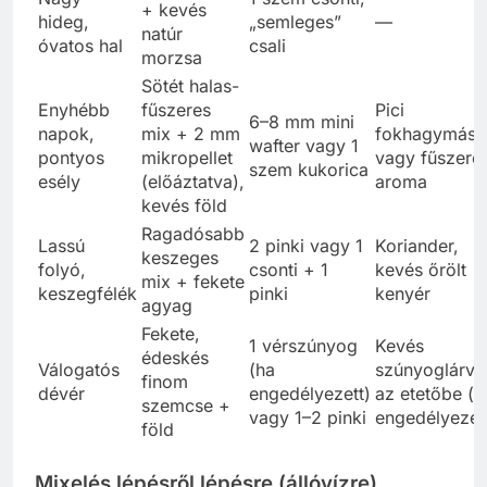
+ kevés
hideg,
„semleges”
—
natúr
óvatos hal
csali
morzsa
Sötét halas-
Enyhébb
fűszeres
Pici
6–8 mm mini
napok,
mix + 2 mm
fokhagymás
wafter vagy 1
pontyos
mikropellet
vagy fűszere
szem kukorica
esély
(előáztatva),
aroma
kevés föld
Ragadósabb
Lassú
2 pinki vagy 1
Koriander,
keszeges
folyó,
csonti + 1
kevés őrölt
mix + fekete
keszegfélék
pinki
kenyér
agyag
Fekete,
1 vérszúnyog
Kevés
édeskés
Válogatós
(ha
szúnyoglárva
finom
dévér
engedélyezett)
az etetőbe (h
szemcse +
vagy 1–2 pinki
engedélyezet
föld
Mixelés lépésről lépésre (állóvízre)