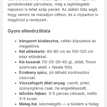
gondolkodást párosítasz, még a leghidegebb
napokon is lehet szép pecád. Az alábbi lista segít,
hogy semmi ne maradjon otthon, és a vízparton is
megőrizd a rendszert.
Gyors ellenőrzőlista
Iránypont kiválasztva
, céltáv klipszelve és
megjelölve.
Két előketartó
: 60–80 cm és 100–120 cm
kész előkékkel.
Kis kosarak
(15–25–30–40 g), sötét, finom
szemcsés etető + fekete föld.
Érzékeny spicc
, jól látható kontrasztos
csúccsal.
Visszafogott állati anyag
: csonti, pinki;
szúnyoglárva csak, ha engedélyezett.
Időzítés fejben
: 3–5 perces ciklusok, indító
3–5 kosár.
Meleg ital
, kézmelegítő — a türelem a hideg