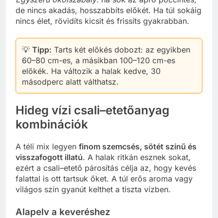
de nincs akadás, hosszabbíts előkét. Ha túl sokáig
nincs élet, rövidíts kicsit és frissíts gyakrabban.
💡
Tipp:
Tarts két előkés dobozt: az egyikben
60–80 cm-es, a másikban 100–120 cm-es
előkék. Ha változik a halak kedve, 30
másodperc alatt válthatsz.
Hideg vízi csali–etetőanyag
kombinációk
A téli mix legyen
finom szemcsés, sötét színű és
visszafogott illatú
. A halak ritkán esznek sokat,
ezért a csali–etető párosítás célja az, hogy kevés
falattal is ott tartsuk őket. A túl erős aroma vagy
világos szín gyanút kelthet a tiszta vízben.
Alapelv a keveréshez