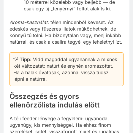
10 méterrel közelebb vagy beljebb — de
csak egy új „tenyérnyi” foltot alakíts ki.
Aroma-használat:
télen mindenből keveset. Az
édeskés vagy fűszeres illatok működhetnek, de
könnyű túltolni. Ha bizonytalan vagy, menj inkább
natúrral, és csak a csalira tegyél egy leheletnyi ízt.
💡
Tipp:
Vidd magaddal ugyanannak a mixnek
két változatát: natúrt és enyhén aromázottat.
Ha a halak óvatosak, azonnal vissza tudsz
lépni a natúrra.
Összegzés és gyors
ellenőrzőlista indulás előtt
A téli feeder lényege a fegyelem: ugyanoda,
ugyanúgy, kis mennyiséggel. Ha ehhez finom
szereléket, sötét, visszafogott mixet és rugalmas