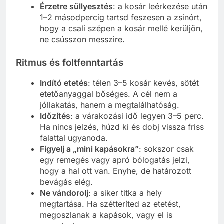
Érzetre süllyesztés
: a kosár leérkezése után
1–2 másodpercig tartsd feszesen a zsinórt,
hogy a csali szépen a kosár mellé kerüljön,
ne csússzon messzire.
Ritmus és foltfenntartás
Indító etetés
: télen 3–5 kosár kevés, sötét
etetőanyaggal bőséges. A cél nem a
jóllakatás, hanem a megtalálhatóság.
Időzítés
: a várakozási idő legyen 3–5 perc.
Ha nincs jelzés, húzd ki és dobj vissza friss
falattal ugyanoda.
Figyelj a „mini kapásokra”
: sokszor csak
egy remegés vagy apró bólogatás jelzi,
hogy a hal ott van. Enyhe, de határozott
bevágás elég.
Ne vándorolj
: a siker titka a hely
megtartása. Ha szétteríted az etetést,
megoszlanak a kapások, vagy el is