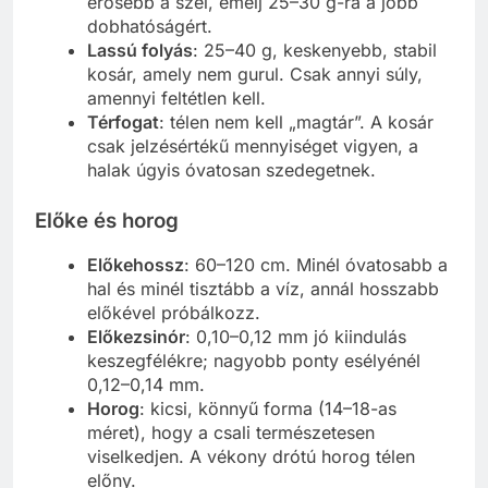
erősebb a szél, emelj 25–30 g-ra a jobb
dobhatóságért.
Lassú folyás
: 25–40 g, keskenyebb, stabil
kosár, amely nem gurul. Csak annyi súly,
amennyi feltétlen kell.
Térfogat
: télen nem kell „magtár”. A kosár
csak jelzésértékű mennyiséget vigyen, a
halak úgyis óvatosan szedegetnek.
Előke és horog
Előkehossz
: 60–120 cm. Minél óvatosabb a
hal és minél tisztább a víz, annál hosszabb
előkével próbálkozz.
Előkezsinór
: 0,10–0,12 mm jó kiindulás
keszegfélékre; nagyobb ponty esélyénél
0,12–0,14 mm.
Horog
: kicsi, könnyű forma (14–18-as
méret), hogy a csali természetesen
viselkedjen. A vékony drótú horog télen
előny.