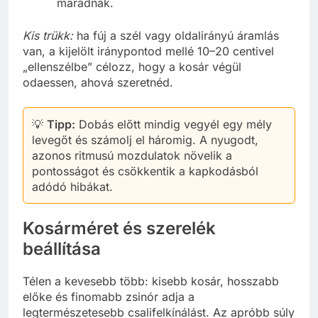
maradnak.
Kis trükk:
ha fúj a szél vagy oldalirányú áramlás
van, a kijelölt iránypontod mellé 10–20 centivel
„ellenszélbe” célozz, hogy a kosár végül
odaessen, ahová szeretnéd.
💡
Tipp:
Dobás előtt mindig vegyél egy mély
levegőt és számolj el háromig. A nyugodt,
azonos ritmusú mozdulatok növelik a
pontosságot és csökkentik a kapkodásból
adódó hibákat.
Kosárméret és szerelék
beállítása
Télen a kevesebb több: kisebb kosár, hosszabb
előke és finomabb zsinór adja a
legtermészetesebb csalifelkínálást. Az apróbb súly