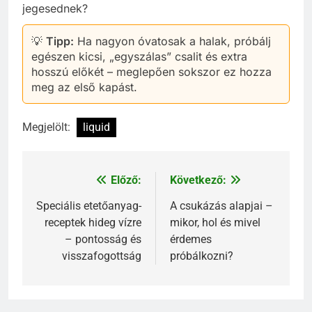
jegesednek?
💡
Tipp:
Ha nagyon óvatosak a halak, próbálj
egészen kicsi, „egyszálas” csalit és extra
hosszú előkét – meglepően sokszor ez hozza
meg az első kapást.
Megjelölt:
liquid
Előző:
Következő:
Bejegyzés
navigáció
Speciális etetőanyag-
A csukázás alapjai –
receptek hideg vízre
mikor, hol és mivel
– pontosság és
érdemes
visszafogottság
próbálkozni?