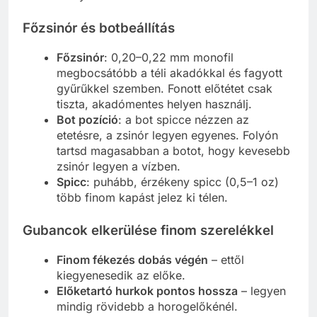
Főzsinór és botbeállítás
Főzsinór
: 0,20–0,22 mm monofil
megbocsátóbb a téli akadókkal és fagyott
gyűrűkkel szemben. Fonott előtétet csak
tiszta, akadómentes helyen használj.
Bot pozíció
: a bot spicce nézzen az
etetésre, a zsinór legyen egyenes. Folyón
tartsd magasabban a botot, hogy kevesebb
zsinór legyen a vízben.
Spicc
: puhább, érzékeny spicc (0,5–1 oz)
több finom kapást jelez ki télen.
Gubancok elkerülése finom szerelékkel
Finom fékezés dobás végén
– ettől
kiegyenesedik az előke.
Előketartó hurkok pontos hossza
– legyen
mindig rövidebb a horogelőkénél.