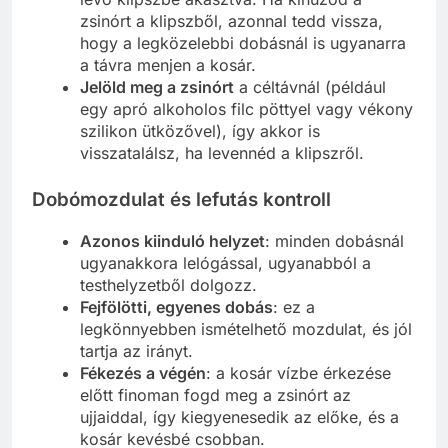
zsinórt a klipszből, azonnal tedd vissza,
hogy a legközelebbi dobásnál is ugyanarra
a távra menjen a kosár.
Jelöld meg a zsinórt
a céltávnál (például
egy apró alkoholos filc pöttyel vagy vékony
szilikon ütközővel), így akkor is
visszatalálsz, ha levennéd a klipszről.
Dobómozdulat és lefutás kontroll
Azonos kiinduló helyzet
: minden dobásnál
ugyanakkora lelógással, ugyanabból a
testhelyzetből dolgozz.
Fejfölötti, egyenes dobás
: ez a
legkönnyebben ismételhető mozdulat, és jól
tartja az irányt.
Fékezés a végén
: a kosár vízbe érkezése
előtt finoman fogd meg a zsinórt az
ujjaiddal, így kiegyenesedik az előke, és a
kosár kevésbé csobban.