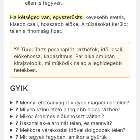
ellen is fegyver.
Ha kétséged van, egyszerűsíts:
kevesebb etetés,
kisebb csali, hosszabb előke. A túlzásokat kerüld;
télen a finomság fizet.
💡
Tipp:
Tarts pecanaplót: vízhőfok, idő, csali,
előkehossz, kapásritmus. Pár alkalom után
kirajzolódik, mi működik nálad a leghidegebb
hetekben.
GYIK
❓ Mennyi etetőanyagot vigyek magammal télen?
❓ Milyen színű etető a legjobb hideg vízben?
❓ Mikor érdemes előkehosszt váltani?
❓ Használjak-e aromát télen, és mennyit?
❓ Mekkora várakozási idővel dolgozzak télen?
❓ Mit tegyek fagyban, amikor a gyűrűk