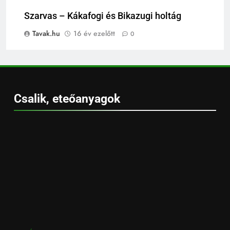
Szarvas – Kákafogi és Bikazugi holtág
Tavak.hu
16 év ezelőtt
0
Csalik, eteőanyagok