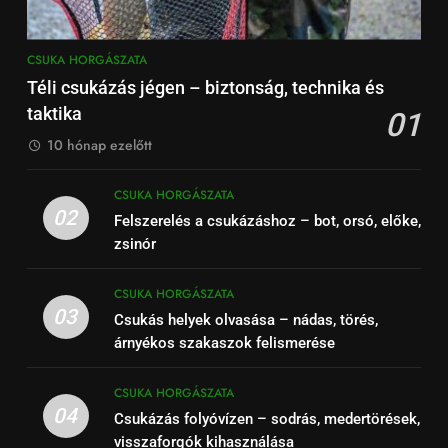
CSUKA HORGÁSZATA
Téli csukázás jégen – biztonság, technika és
taktika
01
10 hónap ezelőtt
CSUKA HORGÁSZATA
02
Felszerelés a csukázáshoz – bot, orsó, előke,
zsinór
CSUKA HORGÁSZATA
03
Csukás helyek olvasása – nádas, törés,
árnyékos szakaszok felismerése
CSUKA HORGÁSZATA
04
Csukázás folyóvízen – sodrás, medertörések,
visszaforgók kihasználása