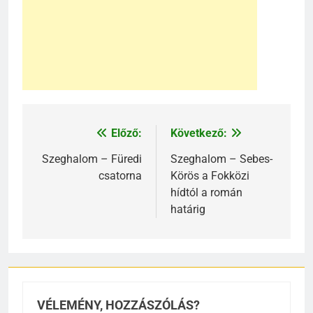
Előző:
Következő:
Bejegyzés
navigáció
Szeghalom – Füredi
Szeghalom – Sebes-
csatorna
Körös a Fokközi
hídtól a román
határig
VÉLEMÉNY, HOZZÁSZÓLÁS?