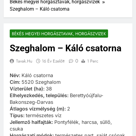
Békés megyei horgásztavak, horgászvizek
Szeghalom – Káló csatorna
BÉKÉS MEGYEI HORGÁSZTAVAK, HORGÁSZVIZEK
Szeghalom – Káló csatorna
0
Tavak.hu
16 Év Ezelőtt
1 Perc
Név:
Káló csatorna
Cím:
5520 Szeghalom
Vízterület (ha):
38
Elhelyezkedés, település:
Berettyóújfalu-
Bakonszeg-Darvas
Átlagos vízmélység (m):
2
Típus:
természetes víz
Jellemző halfajták:
Pontyfélék, harcsa, süllő,
csuka
Horgászati módok:
természetes part, saját csónak