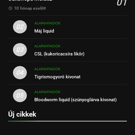
01
10 hónap ezelőtt
ALAPANYAGOK
02
Máj liquid
ALAPANYAGOK
03
CSL (kukoricacsíra likőr)
ALAPANYAGOK
04
Tigrismogyoró kivonat
ALAPANYAGOK
05
Bloodworm liquid (szúnyoglárva kivonat)
Új cikkek