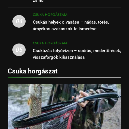
zsinór
CSUKA HORGÁSZATA
04
Csukás helyek olvasása – nádas, törés,
árnyékos szakaszok felismerése
CSUKA HORGÁSZATA
05
Csukázás folyóvízen – sodrás, medertörések,
visszaforgók kihasználása
Csuka horgászat