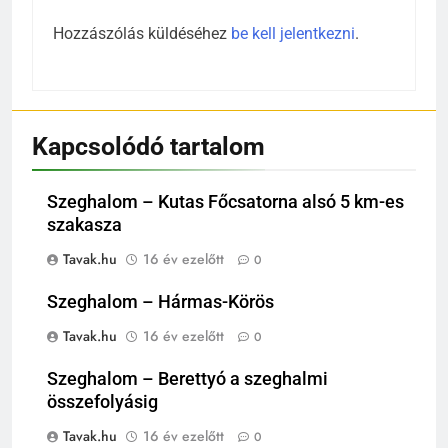
Hozzászólás küldéséhez
be kell jelentkezni
.
Kapcsolódó tartalom
Szeghalom – Kutas Főcsatorna alsó 5 km-es
szakasza
Tavak.hu
16 év ezelőtt
0
Szeghalom – Hármas-Körös
Tavak.hu
16 év ezelőtt
0
Szeghalom – Berettyó a szeghalmi
összefolyásig
Tavak.hu
16 év ezelőtt
0