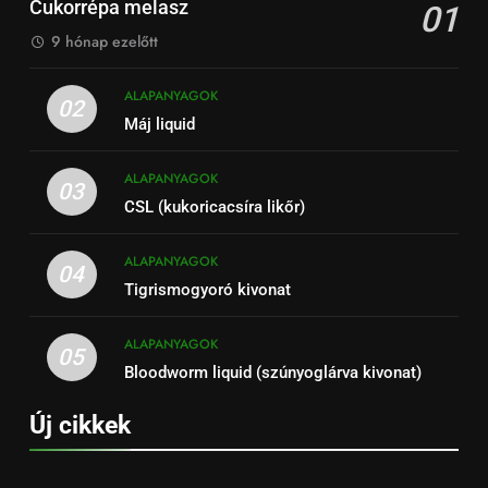
Cukorrépa melasz
01
9 hónap ezelőtt
ALAPANYAGOK
02
Máj liquid
ALAPANYAGOK
03
CSL (kukoricacsíra likőr)
ALAPANYAGOK
04
Tigrismogyoró kivonat
ALAPANYAGOK
05
Bloodworm liquid (szúnyoglárva kivonat)
Új cikkek