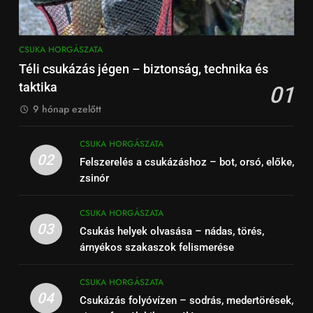
CSUKA HORGÁSZATA
Téli csukázás jégen – biztonság, technika és
taktika
01
9 hónap ezelőtt
CSUKA HORGÁSZATA
02
Felszerelés a csukázáshoz – bot, orsó, előke,
zsinór
CSUKA HORGÁSZATA
03
Csukás helyek olvasása – nádas, törés,
árnyékos szakaszok felismerése
CSUKA HORGÁSZATA
04
Csukázás folyóvízen – sodrás, medertörések,