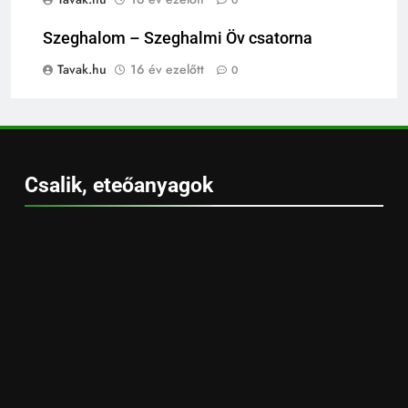
Szeghalom – Szeghalmi Öv csatorna
Tavak.hu
16 év ezelőtt
0
Csalik, eteőanyagok