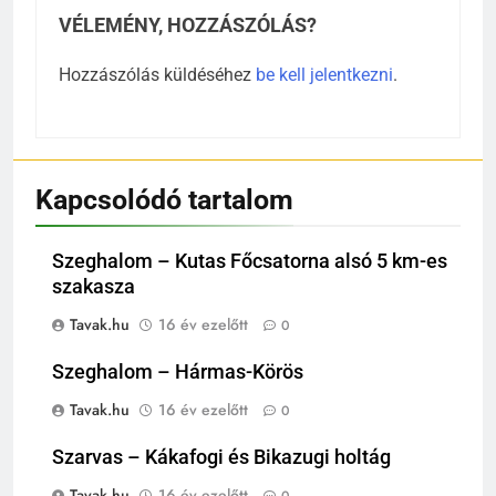
VÉLEMÉNY, HOZZÁSZÓLÁS?
Hozzászólás küldéséhez
be kell jelentkezni
.
Kapcsolódó tartalom
Szeghalom – Kutas Főcsatorna alsó 5 km-es
szakasza
Tavak.hu
16 év ezelőtt
0
Szeghalom – Hármas-Körös
Tavak.hu
16 év ezelőtt
0
Szarvas – Kákafogi és Bikazugi holtág
Tavak.hu
16 év ezelőtt
0