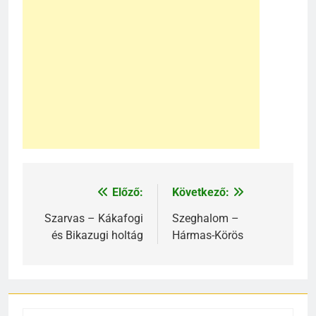
Előző:
Következő:
Bejegyzés
navigáció
Szarvas – Kákafogi
Szeghalom –
és Bikazugi holtág
Hármas-Körös