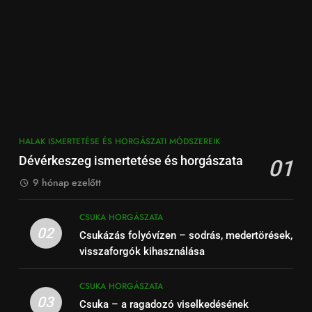
HALAK ISMERTETÉSE ÉS HORGÁSZATI MÓDSZEREIK
Dévérkeszeg ismertetése és horgászata
01
9 hónap ezelőtt
CSUKA HORGÁSZATA
02
Csukázás folyóvízen – sodrás, medertörések,
visszaforgók kihasználása
CSUKA HORGÁSZATA
03
Csuka – a ragadozó viselkedésének