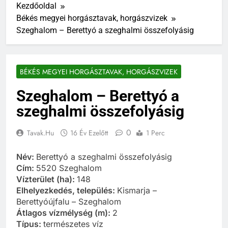
Kezdőoldal
Békés megyei horgásztavak, horgászvizek
Szeghalom – Berettyó a szeghalmi összefolyásig
BÉKÉS MEGYEI HORGÁSZTAVAK, HORGÁSZVIZEK
Szeghalom – Berettyó a
szeghalmi összefolyásig
0
Tavak.hu
16 Év Ezelőtt
1 Perc
Név:
Berettyó a szeghalmi összefolyásig
Cím:
5520 Szeghalom
Vízterület (ha):
148
Elhelyezkedés, település:
Kismarja –
Berettyóújfalu – Szeghalom
Átlagos vízmélység (m):
2
Típus:
természetes víz