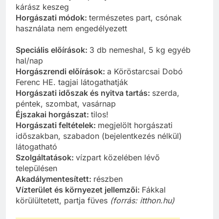
kárász keszeg
Horgászati módok:
természetes part, csónak
használata nem engedélyezett
Speciális előírások:
3 db nemeshal, 5 kg egyéb
hal/nap
Horgászrendi előírások:
a Köröstarcsai Dobó
Ferenc HE. tagjai látogathatják
Horgászati időszak és nyitva tartás:
szerda,
péntek, szombat, vasárnap
Éjszakai horgászat:
tilos!
Horgászati feltételek:
megjelölt horgászati
időszakban, szabadon (bejelentkezés nélkül)
látogatható
Szolgáltatások:
vízpart közelében lévő
településen
Akadálymentesített:
részben
Vízterület és környezet jellemzői:
Fákkal
körülültetett, partja füves
(forrás: itthon.hu)