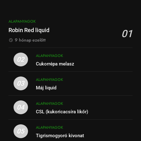
ALAPANYAGOK
Robin Red liquid
01
9 hónap ezelőtt
ALAPANYAGOK
02
Cukorrépa melasz
ALAPANYAGOK
03
Máj liquid
ALAPANYAGOK
04
CSL (kukoricacsíra likőr)
ALAPANYAGOK
05
Tigrismogyoró kivonat