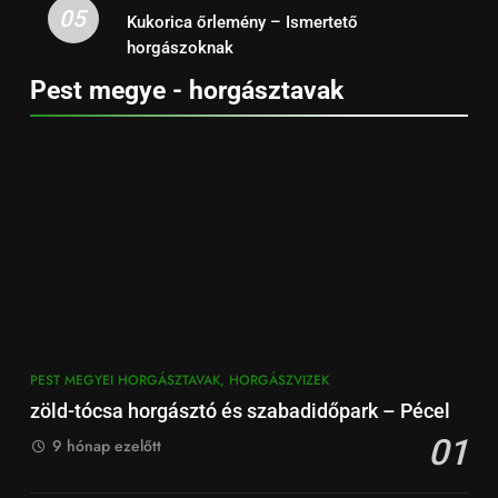
05
Kukorica őrlemény – Ismertető
horgászoknak
Pest megye - horgásztavak
PEST MEGYEI HORGÁSZTAVAK, HORGÁSZVIZEK
zöld-tócsa horgásztó és szabadidőpark – Pécel
01
9 hónap ezelőtt