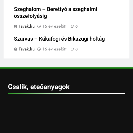
Szeghalom – Berettyó a szeghalmi
összefolyásig
Tavak.hu
16 év ezelőtt
0
Szarvas – Kákafogi és Bikazugi holtág
Tavak.hu
16 év ezelőtt
0
Csalik, eteőanyagok