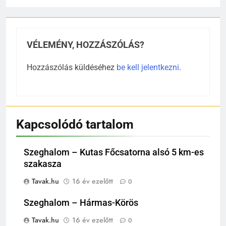
VÉLEMÉNY, HOZZÁSZÓLÁS?
Hozzászólás küldéséhez
be kell jelentkezni
.
Kapcsolódó tartalom
Szeghalom – Kutas Főcsatorna alsó 5 km-es
szakasza
Tavak.hu
16 év ezelőtt
0
Szeghalom – Hármas-Körös
Tavak.hu
16 év ezelőtt
0