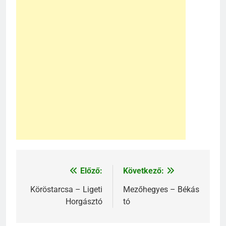
Előző:
Következő:
Bejegyzés
navigáció
Köröstarcsa – Ligeti
Mezőhegyes – Békás
Horgásztó
tó