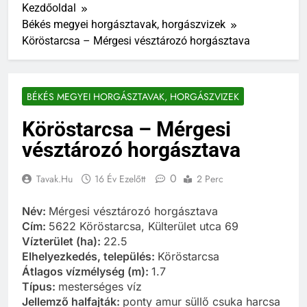
Kezdőoldal
Békés megyei horgásztavak, horgászvizek
Köröstarcsa – Mérgesi vésztározó horgásztava
BÉKÉS MEGYEI HORGÁSZTAVAK, HORGÁSZVIZEK
Köröstarcsa – Mérgesi
vésztározó horgásztava
0
Tavak.hu
16 Év Ezelőtt
2 Perc
Név:
Mérgesi vésztározó horgásztava
Cím:
5622 Köröstarcsa, Külterület utca 69
Vízterület (ha):
22.5
Elhelyezkedés, település:
Köröstarcsa
Átlagos vízmélység (m):
1.7
Típus:
mesterséges víz
Jellemző halfajták:
ponty amur süllő csuka harcsa