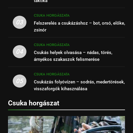
taktika
CSUKA HORGÁSZATA
03
Felszerelés a csukázáshoz – bot, orsó, előke,
zsinór
CSUKA HORGÁSZATA
04
Csukás helyek olvasása – nádas, törés,
árnyékos szakaszok felismerése
CSUKA HORGÁSZATA
05
Csukázás folyóvízen – sodrás, medertörések,
visszaforgók kihasználása
Csuka horgászat