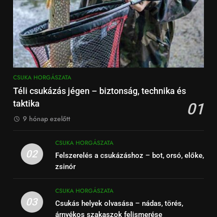
CSUKA HORGÁSZATA
Téli csukázás jégen – biztonság, technika és
taktika
01
9 hónap ezelőtt
CSUKA HORGÁSZATA
02
Felszerelés a csukázáshoz – bot, orsó, előke,
zsinór
CSUKA HORGÁSZATA
03
Csukás helyek olvasása – nádas, törés,
árnyékos szakaszok felismerése