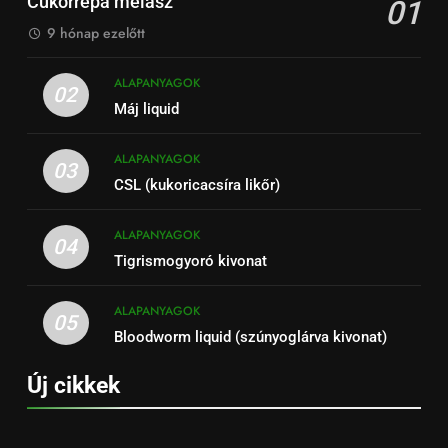
Cukorrépa melasz
01
9 hónap ezelőtt
ALAPANYAGOK
02
Máj liquid
ALAPANYAGOK
03
CSL (kukoricacsíra likőr)
ALAPANYAGOK
04
Tigrismogyoró kivonat
ALAPANYAGOK
05
Bloodworm liquid (szúnyoglárva kivonat)
Új cikkek