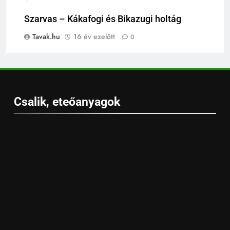
Szarvas – Kákafogi és Bikazugi holtág
Tavak.hu
16 év ezelőtt
0
Csalik, eteőanyagok