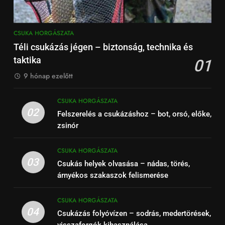
CSUKA HORGÁSZATA
Téli csukázás jégen – biztonság, technika és
taktika
01
9 hónap ezelőtt
CSUKA HORGÁSZATA
02
Felszerelés a csukázáshoz – bot, orsó, előke,
zsinór
CSUKA HORGÁSZATA
03
Csukás helyek olvasása – nádas, törés,
árnyékos szakaszok felismerése
CSUKA HORGÁSZATA
04
Csukázás folyóvízen – sodrás, medertörések,
visszaforgók kihasználása