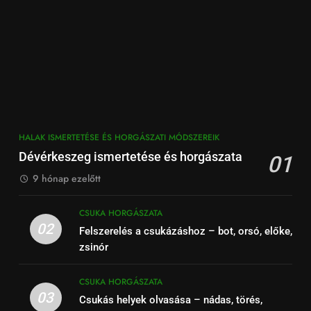
HALAK ISMERTETÉSE ÉS HORGÁSZATI MÓDSZEREIK
Dévérkeszeg ismertetése és horgászata
01
9 hónap ezelőtt
CSUKA HORGÁSZATA
02
Felszerelés a csukázáshoz – bot, orsó, előke,
zsinór
CSUKA HORGÁSZATA
03
Csukás helyek olvasása – nádas, törés,