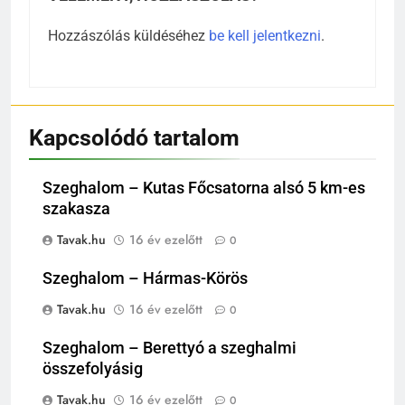
Hozzászólás küldéséhez
be kell jelentkezni
.
Kapcsolódó tartalom
Szeghalom – Kutas Főcsatorna alsó 5 km-es
szakasza
Tavak.hu
16 év ezelőtt
0
Szeghalom – Hármas-Körös
Tavak.hu
16 év ezelőtt
0
Szeghalom – Berettyó a szeghalmi
összefolyásig
Tavak.hu
16 év ezelőtt
0