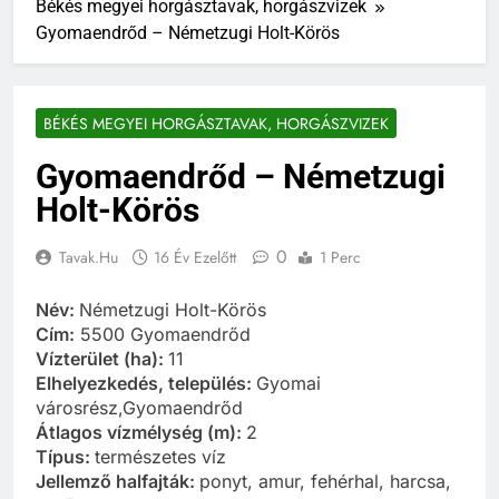
Békés megyei horgásztavak, horgászvizek
Gyomaendrőd – Németzugi Holt-Körös
BÉKÉS MEGYEI HORGÁSZTAVAK, HORGÁSZVIZEK
Gyomaendrőd – Németzugi
Holt-Körös
0
Tavak.hu
16 Év Ezelőtt
1 Perc
Név:
Németzugi Holt-Körös
Cím:
5500 Gyomaendrőd
Vízterület (ha):
11
Elhelyezkedés, település:
Gyomai
városrész,Gyomaendrőd
Átlagos vízmélység (m):
2
Típus:
természetes víz
Jellemző halfajták:
ponyt, amur, fehérhal, harcsa,