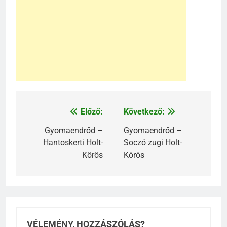
Előző:
Következő:
Bejegyzés
navigáció
Gyomaendrőd –
Gyomaendrőd –
Hantoskerti Holt-
Soczó zugi Holt-
Körös
Körös
VÉLEMÉNY, HOZZÁSZÓLÁS?