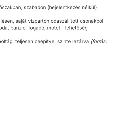
dőszakban, szabadon (bejelentkezés nélkül)
lésen, saját vízparton odaszállított csónakból
loda, panzió, fogadó, motel – lehetőség
 holtág, teljesen beépítve, szinte lezárva
(forrás: