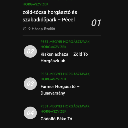
HORGÁSZVIZEK
zöld-tócsa horgásztó és
szabadidőpark – Pécel
01
9 Hónap Ezelőtt
PEST MEGYEI HORGÁSZTAVAK,
HORGÁSZVIZEK
02
Kiskunlacháza – Zöld Tó
Horgászklub
PEST MEGYEI HORGÁSZTAVAK,
HORGÁSZVIZEK
03
Farmer Horgásztó –
Dunavarsány
PEST MEGYEI HORGÁSZTAVAK,
HORGÁSZVIZEK
04
Gödöllő Béke Tó