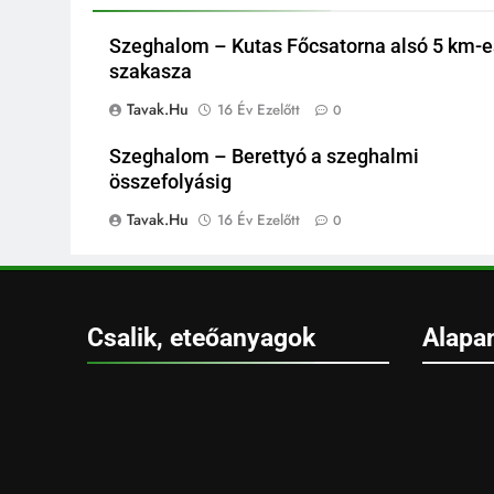
Szeghalom – Kutas Főcsatorna alsó 5 km-e
szakasza
Tavak.hu
16 Év Ezelőtt
0
Szeghalom – Berettyó a szeghalmi
összefolyásig
Tavak.hu
16 Év Ezelőtt
0
Csalik, eteőanyagok
Alapa