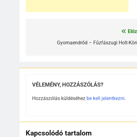
Előz
Bejegyzés
navigáció
Gyomaendrőd – Fűzfászugi Holt-Kör
VÉLEMÉNY, HOZZÁSZÓLÁS?
Hozzászólás küldéséhez
be kell jelentkezni
.
Kapcsolódó tartalom