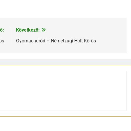
ő:
Következő:
ös
Gyomaendrőd – Németzugi Holt-Körös