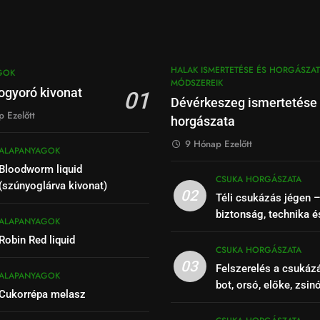
HALAK ISMERTETÉSE ÉS HORGÁSZAT
GOK
MÓDSZEREIK
ogyoró kivonat
01
Dévérkeszeg ismertetése
 Ezelőtt
horgászata
9 Hónap Ezelőtt
ALAPANYAGOK
Bloodworm liquid
CSUKA HORGÁSZATA
(szúnyoglárva kivonat)
02
Téli csukázás jégen 
biztonság, technika é
ALAPANYAGOK
Robin Red liquid
CSUKA HORGÁSZATA
03
Felszerelés a csukáz
ALAPANYAGOK
bot, orsó, előke, zsin
Cukorrépa melasz