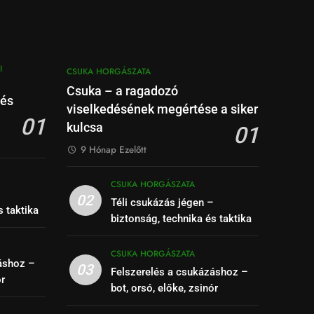
I
CSUKA HORGÁSZATA
Csuka – a ragadozó
 és
viselkedésének megértése a siker
01
kulcsa
01
9 Hónap Ezelőtt
CSUKA HORGÁSZATA
–
02
Téli csukázás jégen –
s taktika
biztonság, technika és taktika
CSUKA HORGÁSZATA
áshoz –
03
Felszerelés a csukázáshoz –
ór
bot, orsó, előke, zsinór