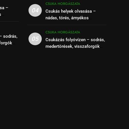
CSUKA HORGÁSZATA
sa –
04
Csukás helyek olvasása –
s
nádas, törés, árnyékos
se
szakaszok felismerése
CSUKA HORGÁSZATA
– sodrás,
05
Csukázás folyóvízen – sodrás,
forgók
medertörések, visszaforgók
kihasználása