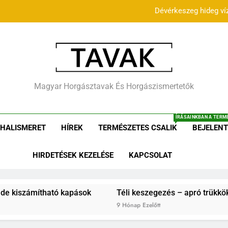
Dévérkeszeg hideg ví
Téli kesze
zöld-tóc
Tavak.hu – Horgászta
Horgás
Magyar Horgásztavak És Horgászismertetők
Dévérkeszeg hideg ví
Cikk
ÍRÁSAINKBAN A TERMÉ
Téli kesze
HALISMERET
HÍREK
TERMÉSZETES CSALIK
BEJELENT
zöld-tóc
HIRDETÉSEK KEZELÉSE
KAPCSOLAT
ítható kapások
Téli keszegezés – apró trükkök a fagyos
9 Hónap Ezelőtt