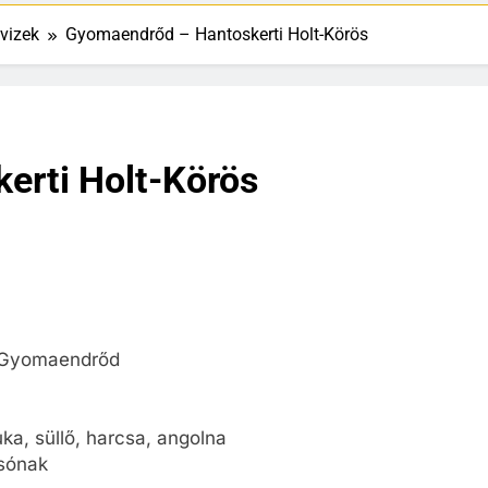
vizek
Gyomaendrőd – Hantoskerti Holt-Körös
erti Holt-Körös
, Gyomaendrőd
uka, süllő, harcsa, angolna
csónak