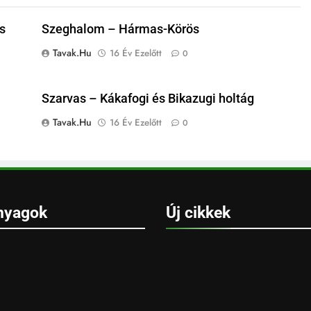
s
Szeghalom – Hármas-Körös
Tavak.hu
16 Év Ezelőtt
0
Szarvas – Kákafogi és Bikazugi holtág
Tavak.hu
16 Év Ezelőtt
0
nyagok
Új cikkek