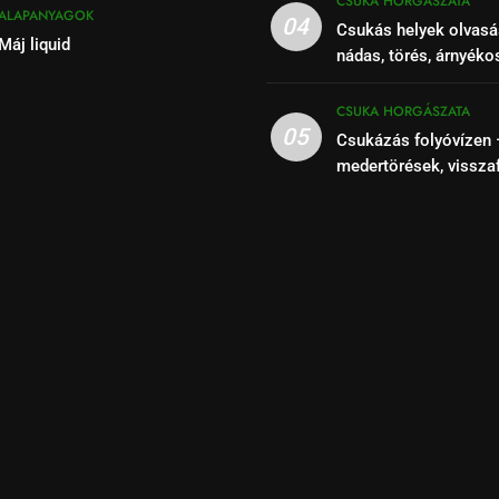
CSUKA HORGÁSZATA
ALAPANYAGOK
04
Csukás helyek olvasá
Máj liquid
nádas, törés, árnyéko
szakaszok felismeré
CSUKA HORGÁSZATA
05
Csukázás folyóvízen 
medertörések, vissza
kihasználása