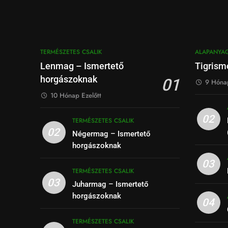
TERMÉSZETES CSALIK
ALAPANYA
Lenmag – Ismertető
Tigrism
horgászoknak
01
9 Hónap
10 Hónap Ezelőtt
02
TERMÉSZETES CSALIK
02
Négermag – Ismertető
horgászoknak
03
TERMÉSZETES CSALIK
03
Juharmag – Ismertető
horgászoknak
04
TERMÉSZETES CSALIK