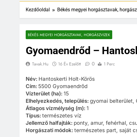
Kezdőoldal
Békés megyei horgásztavak, horgász
BÉKÉS MEGYEI HORGÁSZTAVAK, HORGÁSZVIZEK
Gyomaendrőd – Hantosk
0
Tavak.hu
16 Év Ezelőtt
1 Perc
Név:
Hantoskerti Holt-Körös
Cím:
5500 Gyomaendrőd
Vízterület (ha):
15
Elhelyezkedés, település:
gyomai belterület
Átlagos vízmélység (m):
1
Típus:
természetes víz
Jellemző halfajták:
ponty, amur, fehérhal, cs
Horgászati módok:
természetes part, saját 