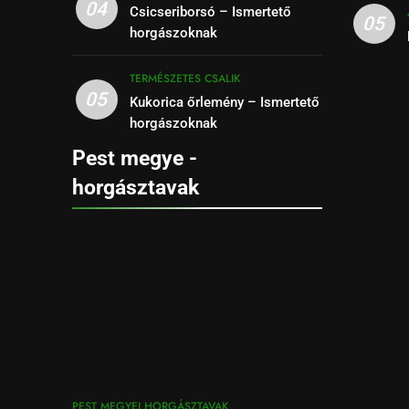
04
Csicseriborsó – Ismertető
05
horgászoknak
TERMÉSZETES CSALIK
05
Kukorica őrlemény – Ismertető
horgászoknak
Pest megye -
horgásztavak
PEST MEGYEI HORGÁSZTAVAK,