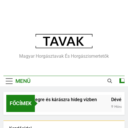
Tavak.hu –
Magyar Horgásztavak És Horgászismertetők
Horgásztavak,
Horgászvizek,
MENÜ
Cikkek
Horgászat keszegre és kárászra hideg vízben
Dévérkesz
FŐCÍMEK
9 Hónap Ezelőtt
9 Hónap Ezel