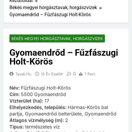
Kezdőoldal
Békés megyei horgásztavak, horgászvizek
Gyomaendrőd – Fűzfászugi Holt-Körös
BÉKÉS MEGYEI HORGÁSZTAVAK, HORGÁSZVIZEK
Gyomaendrőd – Fűzfászugi
Holt-Körös
0
Tavak.hu
16 Év Ezelőtt
1 Perc
Név:
Fűzfászugi Holt-Körös
Cím:
5500 Gyomaendrőd
Vízterület (ha):
17
Elhelyezkedés, település:
Hármas-Körös bal
partja, Gyomaendrőd belterülete, Gyomaendrőd
Átlagos vízmélység (m):
2
Típus:
természetes víz