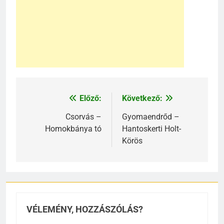
Előző:
Következő:
Bejegyzés
navigáció
Csorvás –
Gyomaendrőd –
Homokbánya tó
Hantoskerti Holt-
Körös
VÉLEMÉNY, HOZZÁSZÓLÁS?