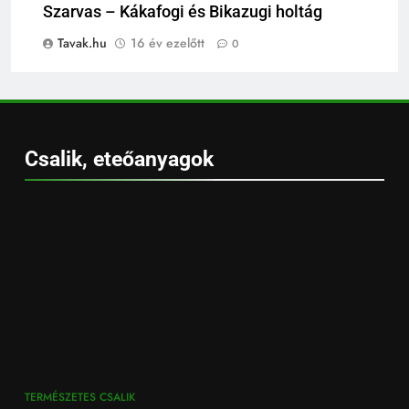
Szarvas – Kákafogi és Bikazugi holtág
Tavak.hu
16 év ezelőtt
0
Csalik, eteőanyagok
TERMÉSZETES CSALIK