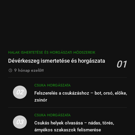
HALAK ISMERTETÉSE ÉS HORGÁSZATI MÓDSZEREIK
Dévérkeszeg ismertetése és horgászata
01
9 hónap ezelőtt
CSUKA HORGÁSZATA
02
Felszerelés a csukázáshoz – bot, orsó, előke,
zsinór
CSUKA HORGÁSZATA
03
Csukás helyek olvasása – nádas, törés,
árnyékos szakaszok felismerése