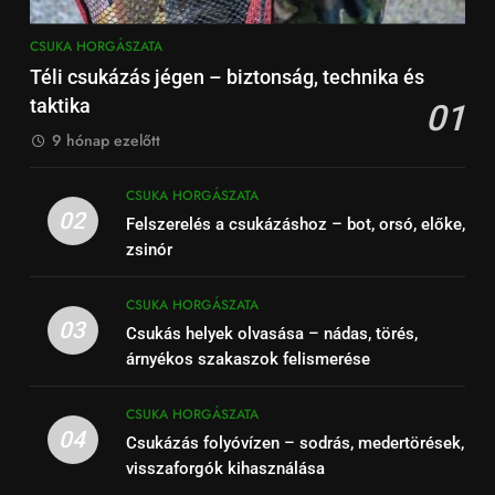
CSUKA HORGÁSZATA
Téli csukázás jégen – biztonság, technika és
taktika
01
9 hónap ezelőtt
CSUKA HORGÁSZATA
02
Felszerelés a csukázáshoz – bot, orsó, előke,
zsinór
CSUKA HORGÁSZATA
03
Csukás helyek olvasása – nádas, törés,
árnyékos szakaszok felismerése
CSUKA HORGÁSZATA
04
Csukázás folyóvízen – sodrás, medertörések,
visszaforgók kihasználása