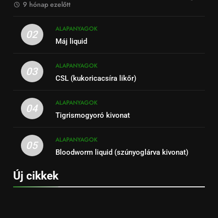
9 hónap ezelőtt
ALAPANYAGOK
02
Máj liquid
ALAPANYAGOK
03
CSL (kukoricacsíra likőr)
ALAPANYAGOK
04
Tigrismogyoró kivonat
ALAPANYAGOK
05
Bloodworm liquid (szúnyoglárva kivonat)
Új cikkek