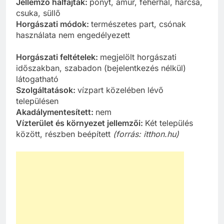
Jellemző halfajták:
ponyt, amúr, fehérhal, harcsa,
csuka, süllő
Horgászati módok:
természetes part, csónak
használata nem engedélyezett
Horgászati feltételek:
megjelölt horgászati
időszakban, szabadon (bejelentkezés nélkül)
látogatható
Szolgáltatások:
vízpart közelében lévő
településen
Akadálymentesített:
nem
Vízterület és környezet jellemzői:
Két település
között, részben beépített
(forrás: itthon.hu)