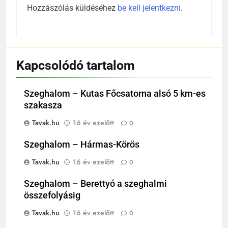
Hozzászólás küldéséhez
be kell jelentkezni
.
Kapcsolódó tartalom
Szeghalom – Kutas Főcsatorna alsó 5 km-es
szakasza
Tavak.hu
16 év ezelőtt
0
Szeghalom – Hármas-Körös
Tavak.hu
16 év ezelőtt
0
Szeghalom – Berettyó a szeghalmi
összefolyásig
Tavak.hu
16 év ezelőtt
0