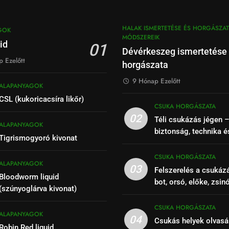
HALAK ISMERTETÉSE ÉS HORGÁSZAT
GOK
MÓDSZEREIK
id
01
Dévérkeszeg ismertetése
 Ezelőtt
horgászata
9 Hónap Ezelőtt
ALAPANYAGOK
CSL (kukoricacsíra likőr)
CSUKA HORGÁSZATA
02
Téli csukázás jégen 
ALAPANYAGOK
biztonság, technika é
Tigrismogyoró kivonat
CSUKA HORGÁSZATA
ALAPANYAGOK
03
Felszerelés a csukáz
Bloodworm liquid
bot, orsó, előke, zsin
(szúnyoglárva kivonat)
CSUKA HORGÁSZATA
ALAPANYAGOK
04
Csukás helyek olvasá
Robin Red liquid