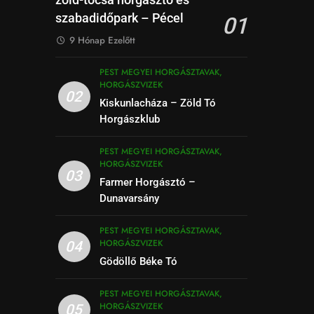
zöld-tócsa horgásztó és
szabadidőpark – Pécel
01
9 Hónap Ezelőtt
PEST MEGYEI HORGÁSZTAVAK,
HORGÁSZVIZEK
02
Kiskunlacháza – Zöld Tó
Horgászklub
PEST MEGYEI HORGÁSZTAVAK,
HORGÁSZVIZEK
03
Farmer Horgásztó –
Dunavarsány
PEST MEGYEI HORGÁSZTAVAK,
HORGÁSZVIZEK
04
Gödöllő Béke Tó
PEST MEGYEI HORGÁSZTAVAK,
HORGÁSZVIZEK
05