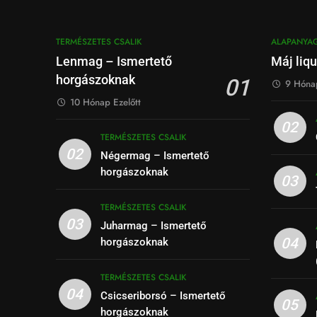
TERMÉSZETES CSALIK
ALAPANYA
Lenmag – Ismertető
Máj liqu
horgászoknak
01
9 Hónap
10 Hónap Ezelőtt
02
TERMÉSZETES CSALIK
02
Négermag – Ismertető
horgászoknak
03
TERMÉSZETES CSALIK
03
Juharmag – Ismertető
04
horgászoknak
TERMÉSZETES CSALIK
04
Csicseriborsó – Ismertető
05
horgászoknak