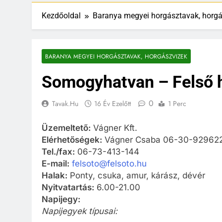
Kezdőoldal
Baranya megyei horgásztavak, horgá
BARANYA MEGYEI HORGÁSZTAVAK, HORGÁSZVIZEK
Somogyhatvan – Felső 
0
Tavak.hu
16 Év Ezelőtt
1 Perc
Üzemeltető:
Vágner Kft.
Elérhetőségek:
Vágner Csaba 06-30-92962
Tel./fax:
06-73-413-144
E-mail:
felsoto@felsoto.hu
Halak:
Ponty, csuka, amur, kárász, dévér
Nyitvatartás:
6.00-21.00
Napijegy:
Napijegyek típusai: