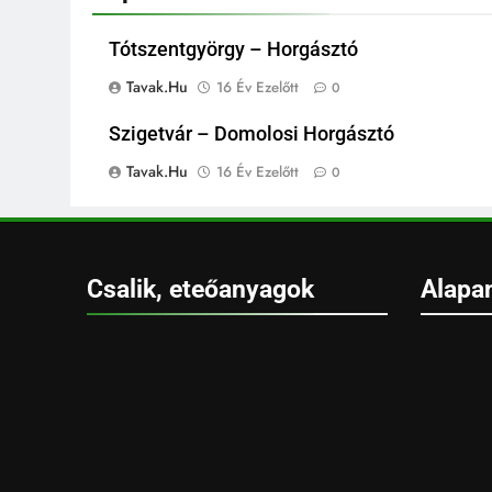
Tótszentgyörgy – Horgásztó
Tavak.hu
16 Év Ezelőtt
0
Szigetvár – Domolosi Horgásztó
Tavak.hu
16 Év Ezelőtt
0
Csalik, eteőanyagok
Alapa