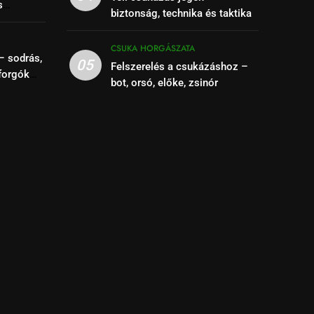
s
biztonság, technika és taktika
se
CSUKA HORGÁSZATA
– sodrás,
05
Felszerelés a csukázáshoz –
forgók
bot, orsó, előke, zsinór