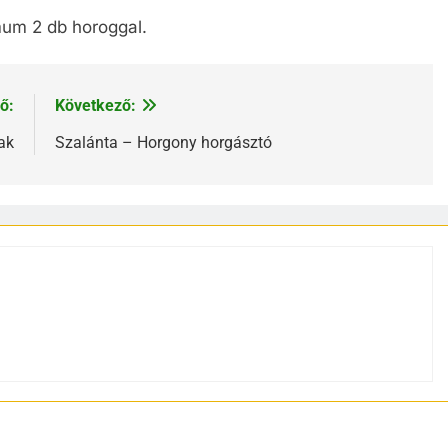
mum 2 db horoggal.
ő:
Következő:
ak
Szalánta – Horgony horgásztó