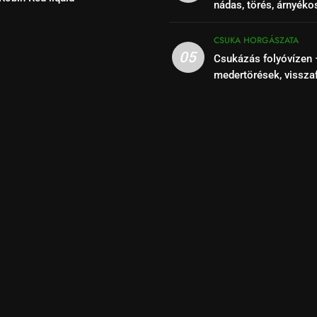
nádas, törés, árnyéko
szakaszok felismeré
CSUKA HORGÁSZATA
05
Csukázás folyóvízen 
medertörések, vissza
kihasználása