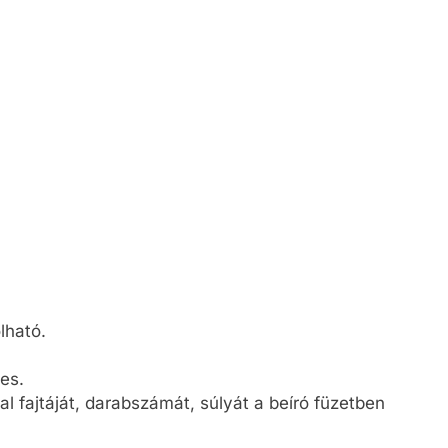
lható.
es.
al fajtáját, darabszámát, súlyát a beíró füzetben