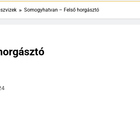
szvizek
Somogyhatvan – Felső horgásztó
horgásztó
24