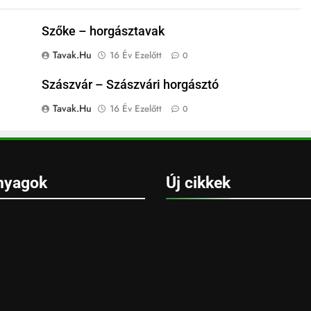
Szőke – horgásztavak
Tavak.hu
16 Év Ezelőtt
0
Szászvár – Szászvári horgásztó
Tavak.hu
16 Év Ezelőtt
0
nyagok
Új cikkek