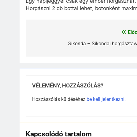
Egy napijeggyel csak egy ember horgászhat.
Horgászni 2 db bottal lehet, botonként maxi
Előz
Bejegyzés
navigáció
Sikonda – Sikondai horgásztav
VÉLEMÉNY, HOZZÁSZÓLÁS?
Hozzászólás küldéséhez
be kell jelentkezni
.
Kapcsolódó tartalom