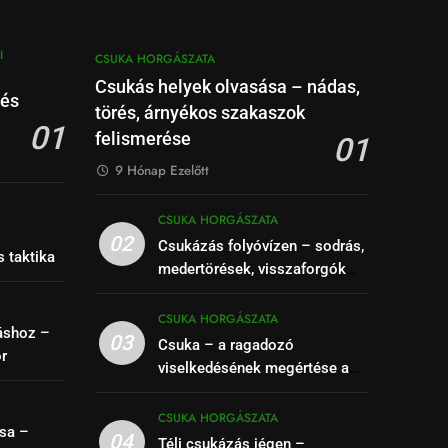
I
CSUKA HORGÁSZATA
Csukás helyek olvasása – nádas,
 és
törés, árnyékos szakaszok
01
felismerése
01
9 Hónap Ezelőtt
CSUKA HORGÁSZATA
–
02
Csukázás folyóvízen – sodrás,
s taktika
medertörések, visszaforgók
kihasználása
CSUKA HORGÁSZATA
áshoz –
03
Csuka – a ragadozó
ór
viselkedésének megértése a
siker kulcsa
CSUKA HORGÁSZATA
sa –
04
Téli csukázás jégen –