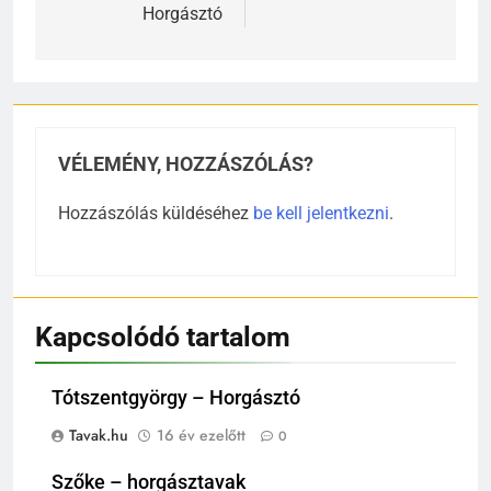
Horgásztó
VÉLEMÉNY, HOZZÁSZÓLÁS?
Hozzászólás küldéséhez
be kell jelentkezni
.
Kapcsolódó tartalom
Tótszentgyörgy – Horgásztó
Tavak.hu
16 év ezelőtt
0
Szőke – horgásztavak