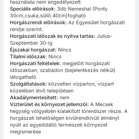
használata nem engedélyezett
Speciális előírások:
3db Nemeshal (Ponty
30cm,csuka,süllő 40cm)fogható
Horgászrendi előírások:
Az Egyesület horgászati
rendje szerint.
Horgászati időszak és nyitva tartás:
Julius-
Szeptember 30-ig
Éjszakai horgászat:
Nincs
Tilalmi időszak:
Nincs
Horgászati feltételek:
megjelölt horgászati
időszakban, szabadon (bejelentkezés nélkül)
látogatható
Szolgáltatások:
közvetlen vízparton, vízpart
közelében lévő településen
Akadálymentesített:
nem
Vízterület és környezet jellemzői:
A Mecsek
hegység völgyében kialakított tórendszer része. A
horgászati lehetőségen kívülrendkívüli élményt
nyúlt az egyedülálló természeti környezet
megismerése