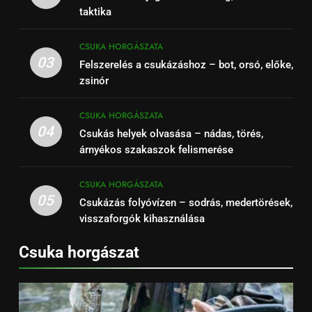
taktika
CSUKA HORGÁSZATA
03
Felszerelés a csukázáshoz – bot, orsó, előke,
zsinór
CSUKA HORGÁSZATA
04
Csukás helyek olvasása – nádas, törés,
árnyékos szakaszok felismerése
CSUKA HORGÁSZATA
05
Csukázás folyóvízen – sodrás, medertörések,
visszaforgók kihasználása
Csuka horgászat