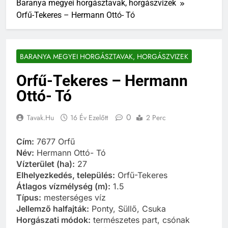
Baranya megyei horgásztavak, horgászvizek
Orfű-Tekeres – Hermann Ottó- Tó
BARANYA MEGYEI HORGÁSZTAVAK, HORGÁSZVIZEK
Orfű-Tekeres – Hermann
Ottó- Tó
0
Tavak.hu
16 Év Ezelőtt
2 Perc
Cím:
7677 Orfű
Név:
Hermann Ottó- Tó
Vízterület (ha):
27
Elhelyezkedés, település:
Orfű-Tekeres
Átlagos vízmélység (m):
1.5
Típus:
mesterséges víz
Jellemző halfajták:
Ponty, Süllő, Csuka
Horgászati módok:
természetes part, csónak