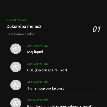
ALAPANYAGOK
Cukorrépa melasz
01
9 hónap ezelőtt
ALAPANYAGOK
02
Máj liquid
ALAPANYAGOK
03
CSL (kukoricacsíra likőr)
ALAPANYAGOK
04
Tigrismogyoró kivonat
ALAPANYAGOK
05
Bloodworm liquid (szúnyoglárva kivonat)