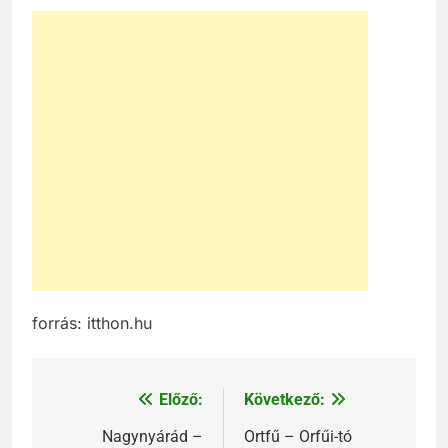
forrás: itthon.hu
Előző:
Következő:
Bejegyzés
navigáció
Nagynyárád –
Ortfű – Orfűi-tó