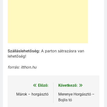
Szálláslehetőség:
A parton sátrazásra van
lehetőség!
forrás: itthon.hu
Előző:
Következő:
Bejegyzés
navigáció
Márok – horgásztó
Merenye Horgásztó –
Bojlis tó