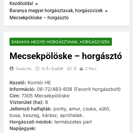
Kezdőoldal
Baranya megyei horgásztavak, horgászvizek
Mecsekpölöske – horgásztó
BARANYA MEGYEI HORGÁSZTAVAK, HORGÁSZVIZEK
Mecsekpölöske – horgásztó
0
Tavak.hu
16 Év Ezelőtt
2 Perc
Kezelő:
Komlói HE
Információ:
06-72/483-608 (Favorit horgászbolt)
Cím:
7305 Mecsekpölöske
Vízterület (ha):
8
Jellemző halfajták:
ponty, amur, csuka, süllő,
busa, keszeg, kárász, apróhalak.
Horgászati módok:
természetes part
Napijegyek: