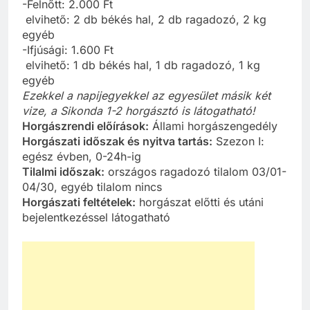
-Felnőtt: 2.000 Ft
elvihető: 2 db békés hal, 2 db ragadozó, 2 kg
egyéb
-Ifjúsági: 1.600 Ft
elvihető: 1 db békés hal, 1 db ragadozó, 1 kg
egyéb
Ezekkel a napijegyekkel az egyesület másik két
vize, a Sikonda 1-2 horgásztó is látogatható!
Horgászrendi előírások:
Állami horgászengedély
Horgászati időszak és nyitva tartás:
Szezon I:
egész évben, 0-24h-ig
Tilalmi időszak:
országos ragadozó tilalom 03/01-
04/30, egyéb tilalom nincs
Horgászati feltételek:
horgászat előtti és utáni
bejelentkezéssel látogatható