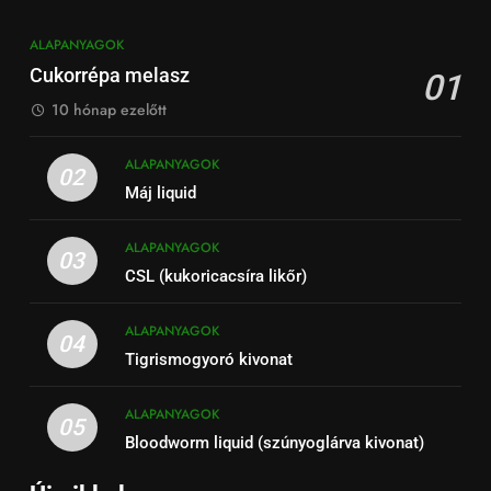
ALAPANYAGOK
Cukorrépa melasz
01
10 hónap ezelőtt
ALAPANYAGOK
02
Máj liquid
ALAPANYAGOK
03
CSL (kukoricacsíra likőr)
ALAPANYAGOK
04
Tigrismogyoró kivonat
ALAPANYAGOK
05
Bloodworm liquid (szúnyoglárva kivonat)