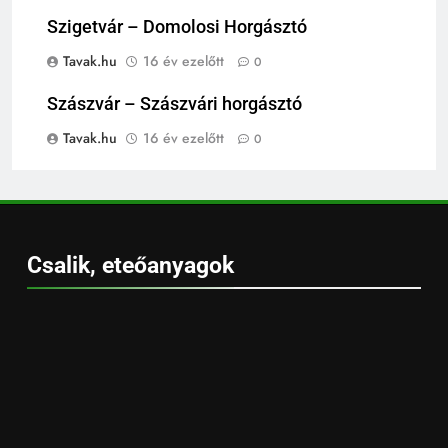
Szigetvár – Domolosi Horgásztó
Tavak.hu
16 év ezelőtt
0
Szászvár – Szászvári horgásztó
Tavak.hu
16 év ezelőtt
0
Csalik, eteőanyagok