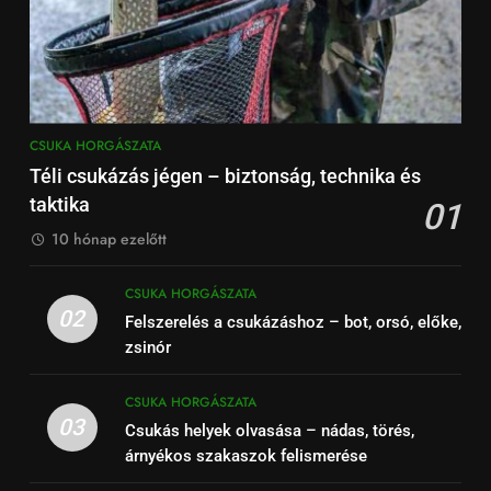
CSUKA HORGÁSZATA
Téli csukázás jégen – biztonság, technika és
taktika
01
10 hónap ezelőtt
CSUKA HORGÁSZATA
02
Felszerelés a csukázáshoz – bot, orsó, előke,
zsinór
CSUKA HORGÁSZATA
03
Csukás helyek olvasása – nádas, törés,
árnyékos szakaszok felismerése