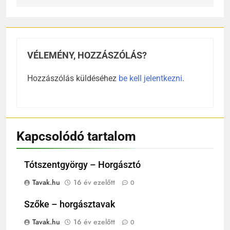
VÉLEMÉNY, HOZZÁSZÓLÁS?
Hozzászólás küldéséhez
be kell jelentkezni
.
Kapcsolódó tartalom
Tótszentgyörgy – Horgásztó
Tavak.hu
16 év ezelőtt
0
Szőke – horgásztavak
Tavak.hu
16 év ezelőtt
0