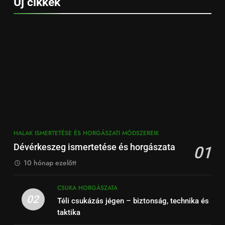
Új cikkek
HALAK ISMERTETÉSE ÉS HORGÁSZATI MÓDSZEREIK
Dévérkeszeg ismertetése és horgászata
01
10 hónap ezelőtt
CSUKA HORGÁSZATA
02
Téli csukázás jégen – biztonság, technika és
taktika