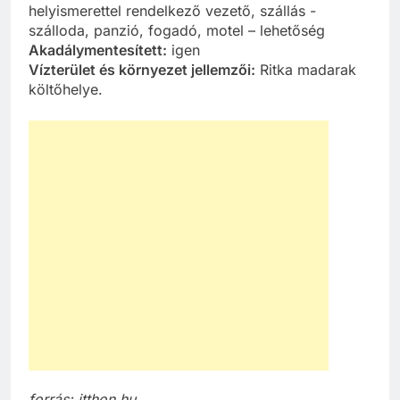
helyismerettel rendelkező vezető, szállás -
szálloda, panzió, fogadó, motel – lehetőség
Akadálymentesített:
igen
Vízterület és környezet jellemzői:
Ritka madarak
költőhelye.
forrás: itthon.hu