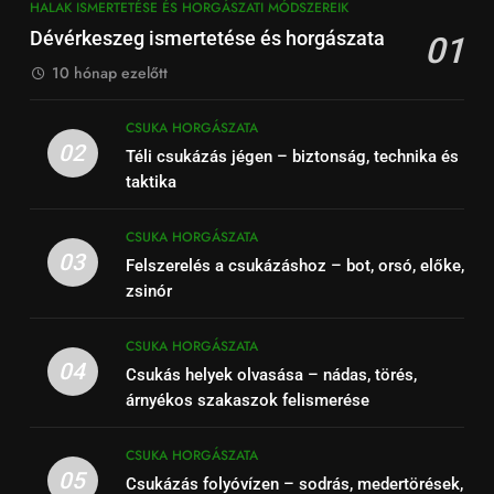
HALAK ISMERTETÉSE ÉS HORGÁSZATI MÓDSZEREIK
Dévérkeszeg ismertetése és horgászata
01
10 hónap ezelőtt
CSUKA HORGÁSZATA
02
Téli csukázás jégen – biztonság, technika és
taktika
CSUKA HORGÁSZATA
03
Felszerelés a csukázáshoz – bot, orsó, előke,
zsinór
CSUKA HORGÁSZATA
04
Csukás helyek olvasása – nádas, törés,
árnyékos szakaszok felismerése
CSUKA HORGÁSZATA
05
Csukázás folyóvízen – sodrás, medertörések,