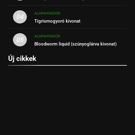
ALAPANYAGOK
04
Tigrismogyoró kivonat
ALAPANYAGOK
05
Bloodworm liquid (szúnyoglárva kivonat)
Új cikkek