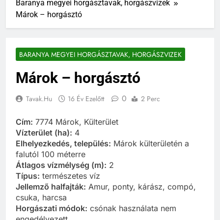
Baranya megyei horgásztavak, horgászvizek
Márok – horgásztó
BARANYA MEGYEI HORGÁSZTAVAK, HORGÁSZVIZEK
Márok – horgásztó
0
Tavak.hu
16 Év Ezelőtt
2 Perc
Cím:
7774 Márok, Külterület
Vízterület (ha):
4
Elhelyezkedés, település:
Márok külterületén a
falutól 100 méterre
Átlagos vízmélység (m):
2
Típus:
természetes víz
Jellemző halfajták:
Amur, ponty, kárász, compó,
csuka, harcsa
Horgászati módok:
csónak használata nem
engedélyezett