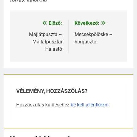
Előző:
Következő:
Bejegyzés
navigáció
Majlátpuszta –
Mecsekpölöske –
Majlátpusztai
horgásztó
Halastó
VÉLEMÉNY, HOZZÁSZÓLÁS?
Hozzászólás küldéséhez
be kell jelentkezni
.