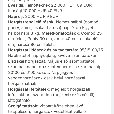
Éves díj:
Felnőtteknek 22 000 HUF, 89 EUR
Ifjúsági 10 000 HUF 40 EUR
Napi díj:
2000 HUF 9 EUR
Horgászrendi előírások:
Nemes halból (compó,
ponty, amur, csuka, harcsa) napi 2 db Egyéb
halból napi 3 kg.
Méretkorlátozások:
Compó 25
cm felett, Ponty 30 cm, amur 40 cm, csuka 40
cm, harcsa 80 cm felett.
Horgászati időszak és nyitva tartás:
05/15-09/15
Napkeltétől napnyugtáig, kivéve szombatokon.
Éjszakai horgászat:
Május első szombatjától
szombati napokon szeptember első szombatjáig
20:00 és 6:00 között. Napijegyes
vendéghorgászok csak helyi horgásszal
horgászhatnak
Horgászati feltételek:
megjelölt horgászati
időszakban, szabadon (bejelentkezés nélkül)
látogatható
Szolgáltatások:
vízpart közelében lévő
településen, horgászok vezetését vállaló