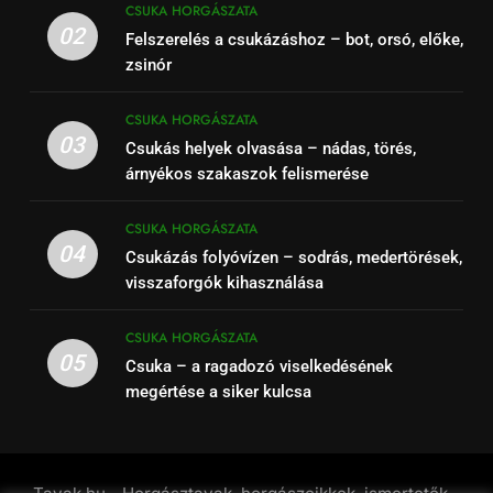
CSUKA HORGÁSZATA
02
Felszerelés a csukázáshoz – bot, orsó, előke,
zsinór
CSUKA HORGÁSZATA
03
Csukás helyek olvasása – nádas, törés,
árnyékos szakaszok felismerése
CSUKA HORGÁSZATA
04
Csukázás folyóvízen – sodrás, medertörések,
visszaforgók kihasználása
CSUKA HORGÁSZATA
05
Csuka – a ragadozó viselkedésének
megértése a siker kulcsa