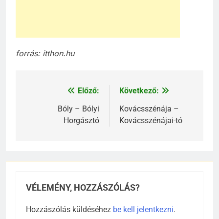
forrás: itthon.hu
Előző:
Következő:
Bejegyzés
navigáció
Bóly – Bólyi
Kovácsszénája –
Horgásztó
Kovácsszénájai-tó
VÉLEMÉNY, HOZZÁSZÓLÁS?
Hozzászólás küldéséhez
be kell jelentkezni
.