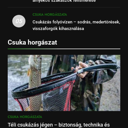
árnyékos szakaszok felismerése
CSUKA HORGÁSZATA
05
Csukázás folyóvízen – sodrás, medertörések,
visszaforgók kihasználása
Csuka horgászat
CSUKA HORGÁSZATA
Téli csukázás jégen – biztonság, technika és