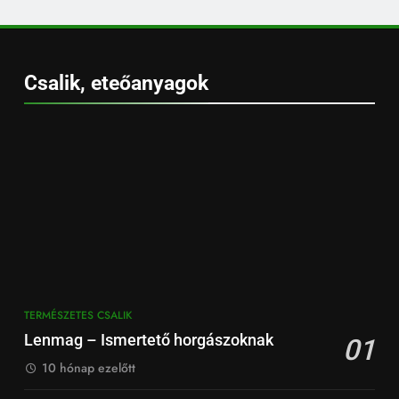
Csalik, eteőanyagok
TERMÉSZETES CSALIK
Lenmag – Ismertető horgászoknak
01
10 hónap ezelőtt