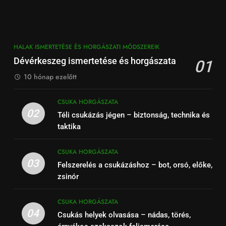
HALAK ISMERTETÉSE ÉS HORGÁSZATI MÓDSZEREIK
Dévérkeszeg ismertetése és horgászata
01
10 hónap ezelőtt
CSUKA HORGÁSZATA
02
Téli csukázás jégen – biztonság, technika és
taktika
CSUKA HORGÁSZATA
03
Felszerelés a csukázáshoz – bot, orsó, előke,
zsinór
CSUKA HORGÁSZATA
04
Csukás helyek olvasása – nádas, törés,