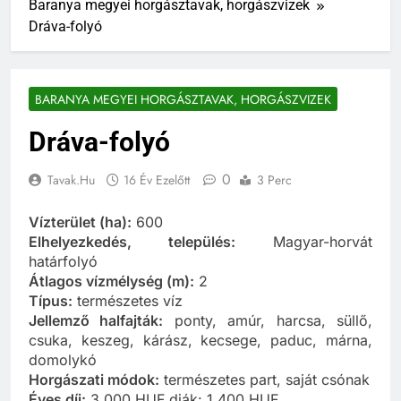
Baranya megyei horgásztavak, horgászvizek
Dráva-folyó
BARANYA MEGYEI HORGÁSZTAVAK, HORGÁSZVIZEK
Dráva-folyó
0
Tavak.hu
16 Év Ezelőtt
3 Perc
Vízterület (ha):
600
Elhelyezkedés, település:
Magyar-horvát
határfolyó
Átlagos vízmélység (m):
2
Típus:
természetes víz
Jellemző halfajták:
ponty, amúr, harcsa, süllő,
csuka, keszeg, kárász, kecsege, paduc, márna,
domolykó
Horgászati módok:
természetes part, saját csónak
Éves díj:
3.000 HUF diák: 1.400 HUF