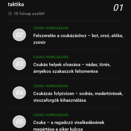
taktika
01
10 hónap ezelőtt
CSUKA HORGÁSZATA
02
Felszerelés a csukázáshoz – bot, orsó, előke,
zsinór
CSUKA HORGÁSZATA
03
Csukás helyek olvasása – nádas, törés,
árnyékos szakaszok felismerése
CSUKA HORGÁSZATA
04
Csukázás folyóvízen – sodrás, medertörések,
visszaforgók kihasználása
CSUKA HORGÁSZATA
05
Csuka – a ragadozó viselkedésének
megértése a siker kulcsa