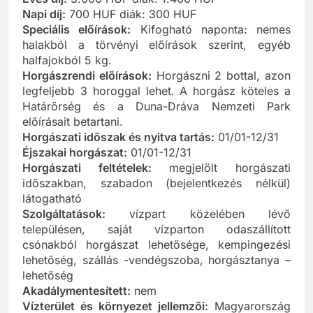
Napi díj:
700 HUF diák: 300 HUF
Speciális előírások:
Kifogható naponta: nemes
halakból a törvényi előírások szerint, egyéb
halfajokból 5 kg.
Horgászrendi előírások:
Horgászni 2 bottal, azon
legfeljebb 3 horoggal lehet. A horgász köteles a
Határőrség és a Duna-Dráva Nemzeti Park
előírásait betartani.
Horgászati időszak és nyitva tartás:
01/01-12/31
Éjszakai horgászat:
01/01-12/31
Horgászati feltételek:
megjelölt horgászati
időszakban, szabadon (bejelentkezés nélkül)
látogatható
Szolgáltatások:
vízpart közelében lévő
településen, saját vízparton odaszállított
csónakból horgászat lehetősége, kempingezési
lehetőség, szállás -vendégszoba, horgásztanya –
lehetőség
Akadálymentesített:
nem
Vízterület és környezet jellemzői:
Magyarország