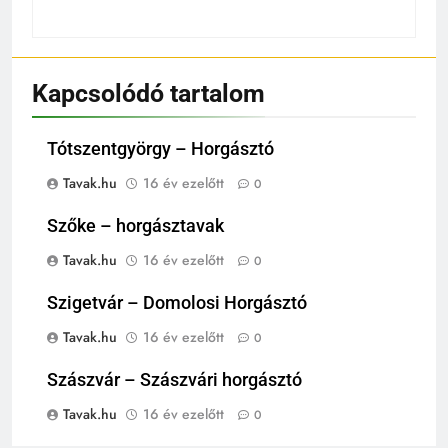
Kapcsolódó tartalom
Tótszentgyörgy – Horgásztó
Tavak.hu
16 év ezelőtt
0
Szőke – horgásztavak
Tavak.hu
16 év ezelőtt
0
Szigetvár – Domolosi Horgásztó
Tavak.hu
16 év ezelőtt
0
Szászvár – Szászvári horgásztó
Tavak.hu
16 év ezelőtt
0