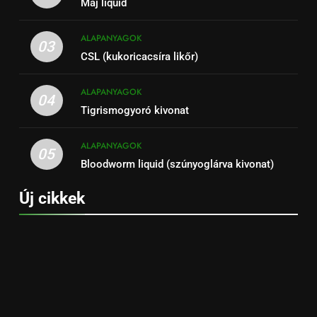
Máj liquid
ALAPANYAGOK
03
CSL (kukoricacsíra likőr)
ALAPANYAGOK
04
Tigrismogyoró kivonat
ALAPANYAGOK
05
Bloodworm liquid (szúnyoglárva kivonat)
Új cikkek