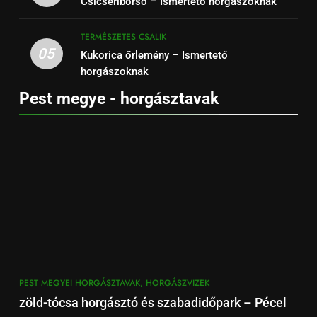
Csicseriborsó – Ismertető horgászoknak
TERMÉSZETES CSALIK
05
Kukorica őrlemény – Ismertető
horgászoknak
Pest megye - horgásztavak
PEST MEGYEI HORGÁSZTAVAK, HORGÁSZVIZEK
zöld-tócsa horgásztó és szabadidőpark – Pécel