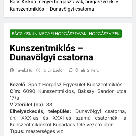
Bács-Kiskun megyei horgásztavak, horgászvizek
Kunszentmiklós – Dunavölgyi csatorna
BÁCS-KISKUN MEGYEI HORGÁSZTAVAK, HORGÁSZVIZEK
Kunszentmiklós –
Dunavölgyi csatorna
0
Tavak.hu
16 Év Ezelőtt
2 Perc
Kezelő:
Sport Horgász Egyesület Kunszentmiklós
Cím:
6090 Kunszentmiklós, Baksay Sándor utca
17/a
Vízterület (ha):
33
Elhelyezkedés, település:
Dunavölgyi csatorna,
ún. XXX-as és XXXI-es számú csatornák, a
Kunszentmiklósról Kunadacs felé vezető úton.
Típus:
mesterséges víz