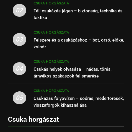
CSUKA HORGÁSZATA
02
Téli csukázás jégen – biztonság, technika és
taktika
CSUKA HORGÁSZATA
03
Felszerelés a csukázáshoz – bot, orsó, előke,
zsinór
CSUKA HORGÁSZATA
04
Csukás helyek olvasása – nádas, törés,
árnyékos szakaszok felismerése
CSUKA HORGÁSZATA
05
Csukázás folyóvízen – sodrás, medertörések,
visszaforgók kihasználása
Csuka horgászat