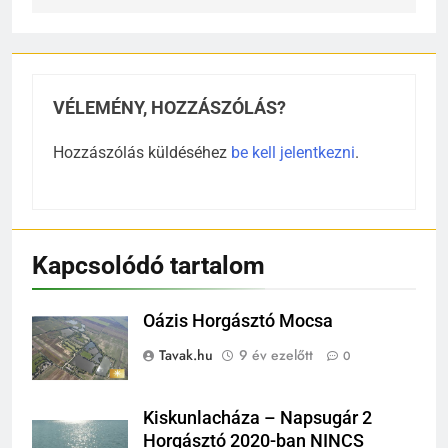
VÉLEMÉNY, HOZZÁSZÓLÁS?
Hozzászólás küldéséhez
be kell jelentkezni
.
Kapcsolódó tartalom
Oázis Horgásztó Mocsa
Tavak.hu
9 év ezelőtt
0
Kiskunlacháza – Napsugár 2
Horgásztó 2020-ban NINCS