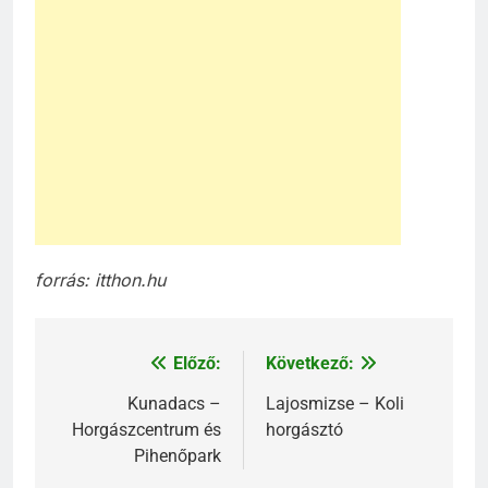
forrás: itthon.hu
Előző:
Következő:
Bejegyzés
navigáció
Kunadacs –
Lajosmizse – Koli
Horgászcentrum és
horgásztó
Pihenőpark