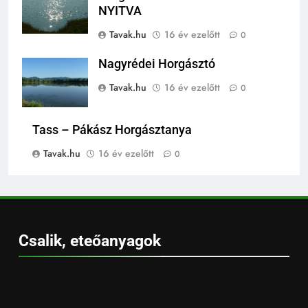
NYITVA
Tavak.hu
16 év ezelőtt
0
Nagyrédei Horgásztó
Tavak.hu
16 év ezelőtt
0
Tass – Pákász Horgásztanya
Tavak.hu
16 év ezelőtt
0
Csalik, eteőanyagok