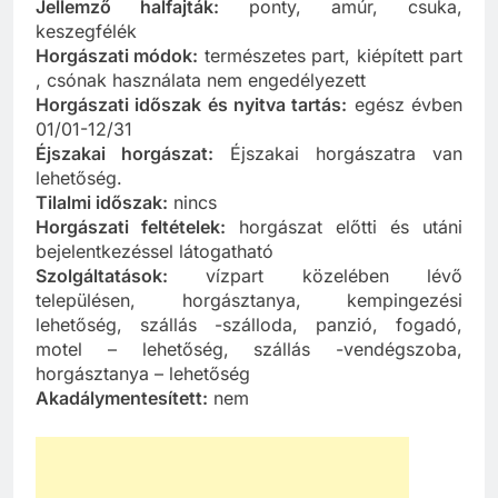
Jellemző halfajták:
ponty, amúr, csuka,
keszegfélék
Horgászati módok:
természetes part, kiépített part
, csónak használata nem engedélyezett
Horgászati időszak és nyitva tartás:
egész évben
01/01-12/31
Éjszakai horgászat:
Éjszakai horgászatra van
lehetőség.
Tilalmi időszak:
nincs
Horgászati feltételek:
horgászat előtti és utáni
bejelentkezéssel látogatható
Szolgáltatások:
vízpart közelében lévő
településen, horgásztanya, kempingezési
lehetőség, szállás -szálloda, panzió, fogadó,
motel – lehetőség, szállás -vendégszoba,
horgásztanya – lehetőség
Akadálymentesített:
nem