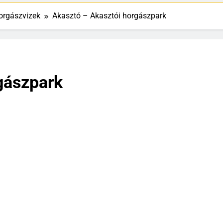
orgászvizek
Akasztó – Akasztói horgászpark
gászpark