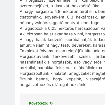
A horgászat szerelmesei a komplexum t
szerencséjüket, tudásukat, hozzáértésüket.
A nagy horgásztó 4,8 hektáron terül el, s be
csatornánk, egyenként 0,3 hektárosak, ame
néhány zsinórszaggató pontyot lehet fogni.
A ragadozók a 0,25 hektáros harcsázóban vá
Aki biztosan halat akar haza vinni, horgássz
A nagy halak kedvelői kipróbálhatják tudás
amurt, valamint nagy testű dévéreket, kárász
Tavainkat folyamatosan telepítjük általunk te
Horgásztavaink térkövezett széles járdá
használhatják a horgászok, eső vagy erős 
asztallal, padokkal felszerelt esőbeállóinkba.
Horgászboltunk kínálatát, árjegyzékét megte
Bízunk benne, hogy képeink, visszajá
horgászathoz és ellátogat hozzánk!
Következő:
Bejegyzés