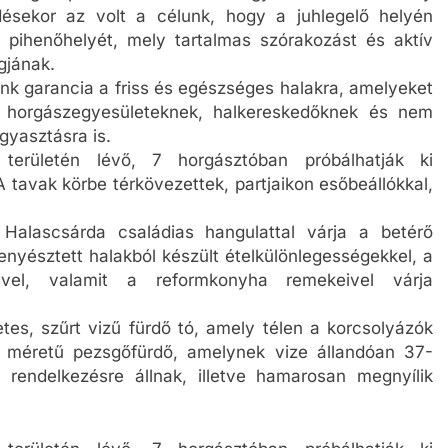
ésekor az volt a célunk, hogy a juhlegelő helyén
 pihenőhelyét, mely tartalmas szórakozást és aktív
gjának.
k garancia a friss és egészséges halakra, amelyeket
re horgászegyesületeknek, halkereskedőknek és nem
gyasztásra is.
erületén lévő, 7 horgásztóban próbálhatják ki
 tavak körbe térkövezettek, partjaikon esőbeállókkal,
Halascsárda családias hangulattal várja a betérő
enyésztett halakból készült ételkülönlegességekkel, a
eivel, valamit a reformkonyha remekeivel várja
tes, szűrt vizű fürdő tó, amely télen a korcsolyázók
 méretű pezsgőfürdő, amelynek vize állandóan 37-
 rendelkezésre állnak, illetve hamarosan megnyílik