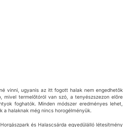
tné vinni, ugyanis az itt fogott halak nem engedhetők
, mivel termelőtóról van szó, a tenyészszezon előre
ontyok foghatók. Minden módszer eredményes lehet,
knek a halaknak még nincs horogélményük.
Horgászpark és Halascsárda egyedülálló létesítmény