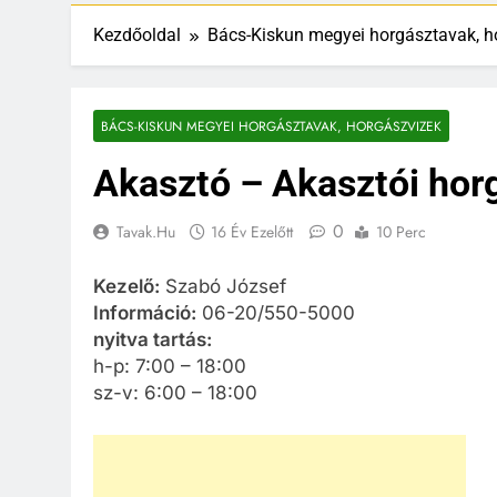
Kezdőoldal
Bács-Kiskun megyei horgásztavak, h
BÁCS-KISKUN MEGYEI HORGÁSZTAVAK, HORGÁSZVIZEK
Akasztó – Akasztói hor
0
Tavak.hu
16 Év Ezelőtt
10 Perc
Kezelő:
Szabó József
Információ:
06-20/550-5000
nyitva tartás:
h-p: 7:00 – 18:00
sz-v: 6:00 – 18:00