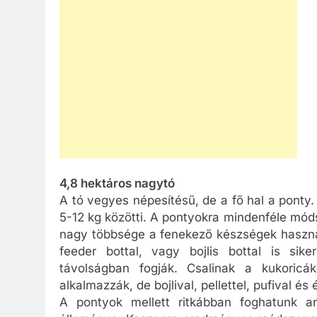
4,8 hektáros nagytó
A tó vegyes népesítésű, de a fő hal a pont
5-12 kg közötti. A pontyokra mindenféle mó
nagy többsége a fenekező készségek haszná
feeder bottal, vagy bojlis bottal is si
távolságban fogják. Csalinak a kukoricá
alkalmazzák, de bojlival, pellettel, pufival és 
A pontyok mellett ritkábban foghatunk a