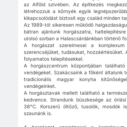
az Alföld szívében. Az építkezés megkezd
létrehozzuk a környék egyik legnépszerűbb
kikapcsolódást biztosít egy család minden ta
Az 1989-tól sikeresen működő halgazdaságun
bátran ajánlunk horgászatra, haltelepítés
utolsó sorban a Halascsárdánkban történő fo
A horgászat szerelmesei a komplexum t
szerencséjüket, tudásukat, hozzáértésüket. A
folyamatos telepítésekkel.
A horgászcentrum központjában található 
vendégeket. Szakácsaink a főként általunk t
tradicionális magyar konyha kitűnőség
vendégeinket.
A horgásztavak mellett található a természe
kedvence. Strandunk büszkesége az óriási
38°C. Korszerű öltöző, tusolók, mosdók is
szaunánk is.