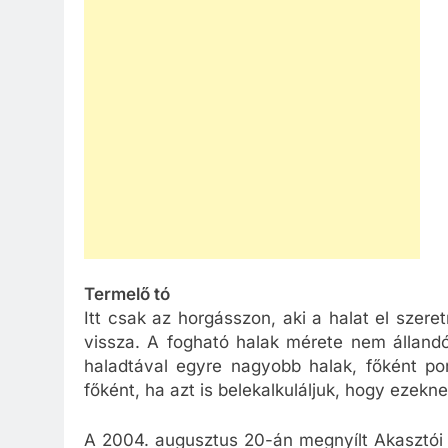
Termelő tó
Itt csak az horgásszon, aki a halat el szere
vissza. A fogható halak mérete nem állandó
haladtával egyre nagyobb halak, főként p
főként, ha azt is belekalkuláljuk, hogy eze
A 2004. augusztus 20-án megnyílt Akasztói 