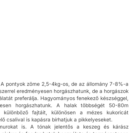
y. A pontyok zöme 2,5-4kg-os, de az állomány 7-8%-a
dszerrel eredményesen horgászhatunk, de a horgászok
latát preferálja. Hagyományos fenekező készséggel,
keresen horgászhatunk. A halak többségét 50-80m
k különböző fajtáit, különösen a mézes kukoricát
élő csalival is kapásra bírhatjuk a pikkelyeseket.
murokat is. A tónak jelentős a keszeg és kárász