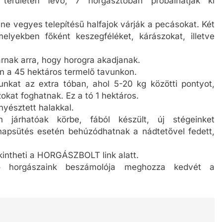
erületén lévő, 7 horgásztóban próbálhatják ki
nne vegyes telepítésű halfajok várják a pecásokat. Két
lyekben főként keszegféléket, kárászokat, illetve
rnak arra, hogy horogra akadjanak.
on a 45 hektáros termelő tavunkon.
unkat az extra tóban, ahol 5-20 kg közötti pontyot,
okat foghatnak. Ez a tó 1 hektáros.
nyésztett halakkal.
n járhatóak körbe, fából készült, új stégeinket
napsütés esetén behúzódhatnak a nádtetővel fedett,
kintheti a HORGÁSZBOLT link alatt.
ró horgászaink beszámolója meghozza kedvét a