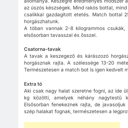
állománya. Keszegre eredményes módszer a 
az úszós készségek. Mind rakós bottal, mind
csalikkal gazdagított etetés. Match bottal
horgászhatunk.
A tóban vannak 2-8 kilogrammos csukák, 1-
elsősorban tavasszal és ősszel.
Csatorna-tavak
A tavak a keszegező és kárászozó horgász
horgásznak rajta. A szélessége 13-20 méter,
Természetesen a match bot is igen kedvelt 
Extra tó
Aki csak nagy halat szeretne fogni, az ide ü
kg közötti, amelyek néhány nagytestű k
Elsősorban fenekeznek rajta, de javasoljuk 
szép halakat fognak, természetesen a legprof