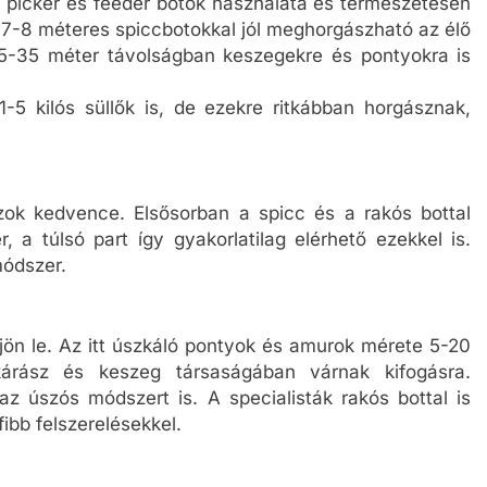
picker és feeder botok használata és természetesen
 7-8 méteres spiccbotokkal jól meghorgászható az élő
 25-35 méter távolságban keszegekre és pontyokra is
5 kilós süllők is, de ezekre ritkábban horgásznak,
ok kedvence. Elsősorban a spicc és a rakós bottal
 a túlsó part így gyakorlatilag elérhető ezekkel is.
módszer.
ljön le. Az itt úszkáló pontyok és amurok mérete 5-20
árász és keszeg társaságában várnak kifogásra.
az úszós módszert is. A specialisták rakós bottal is
ibb felszerelésekkel.