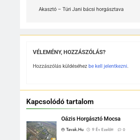
navigáció
Akasztó – Túri Jani bácsi horgásztava
VÉLEMÉNY, HOZZÁSZÓLÁS?
Hozzászólás küldéséhez
be kell jelentkezni
.
Kapcsolódó tartalom
Oázis Horgásztó Mocsa
Tavak.hu
9 Év Ezelőtt
0